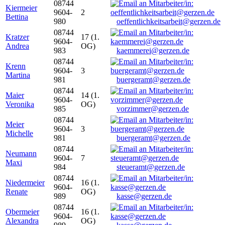
08744
Kiermeier
9604-
2
Bettina
980
oeffentlichkeitsarbeit@gerzen.de
08744
Kratzer
17 (1.
9604-
Andrea
OG)
983
kaemmerei@gerzen.de
08744
Krenn
9604-
3
Martina
981
buergeramt@gerzen.de
08744
Maier
14 (1.
9604-
Veronika
OG)
985
vorzimmer@gerzen.de
08744
Meier
9604-
3
Michelle
981
buergeramt@gerzen.de
08744
Neumann
9604-
7
Maxi
984
steueramt@gerzen.de
08744
Niedermeier
16 (1.
9604-
Renate
OG)
989
kasse@gerzen.de
08744
Obermeier
16 (1.
9604-
Alexandra
OG)