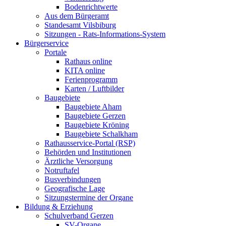
Bodenrichtwerte
Aus dem Bürgeramt
Standesamt Vilsbiburg
Sitzungen - Rats-Informations-System
Bürgerservice
Portale
Rathaus online
KITA online
Ferienprogramm
Karten / Luftbilder
Baugebiete
Baugebiete Aham
Baugebiete Gerzen
Baugebiete Kröning
Baugebiete Schalkham
Rathausservice-Portal (RSP)
Behörden und Institutionen
Ärztliche Versorgung
Notruftafel
Busverbindungen
Geografische Lage
Sitzungstermine der Organe
Bildung & Erziehung
Schulverband Gerzen
SV-Organe