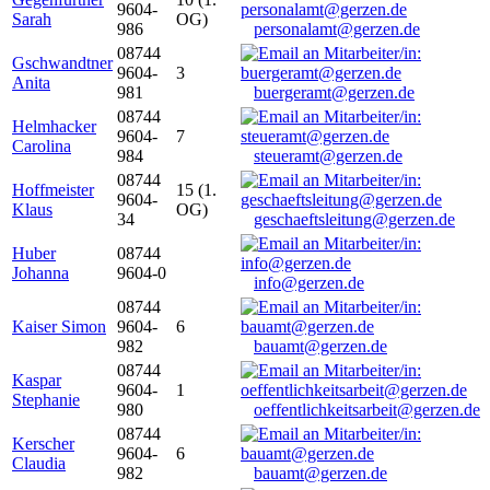
9604-
Sarah
OG)
986
personalamt@gerzen.de
08744
Gschwandtner
9604-
3
Anita
981
buergeramt@gerzen.de
08744
Helmhacker
9604-
7
Carolina
984
steueramt@gerzen.de
08744
Hoffmeister
15 (1.
9604-
Klaus
OG)
34
geschaeftsleitung@gerzen.de
Huber
08744
Johanna
9604-0
info@gerzen.de
08744
Kaiser Simon
9604-
6
982
bauamt@gerzen.de
08744
Kaspar
9604-
1
Stephanie
980
oeffentlichkeitsarbeit@gerzen.de
08744
Kerscher
9604-
6
Claudia
982
bauamt@gerzen.de