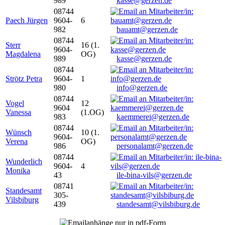
989
kasse@gerzen.de
08744
Paech Jürgen
9604-
6
982
bauamt@gerzen.de
08744
Sterr
16 (1.
9604-
Magdalena
OG)
989
kasse@gerzen.de
08744
Strötz Petra
9604-
1
980
info@gerzen.de
08744
Vogel
12
9604
Vanessa
(1.OG)
983
kaemmerei@gerzen.de
08744
Wünsch
10 (1.
9604-
Verena
OG)
986
personalamt@gerzen.de
08744
Wunderlich
9604-
4
Monika
43
ile-bina-vils@gerzen.de
08741
Standesamt
305-
Vilsbiburg
439
standesamt@vilsbiburg.de