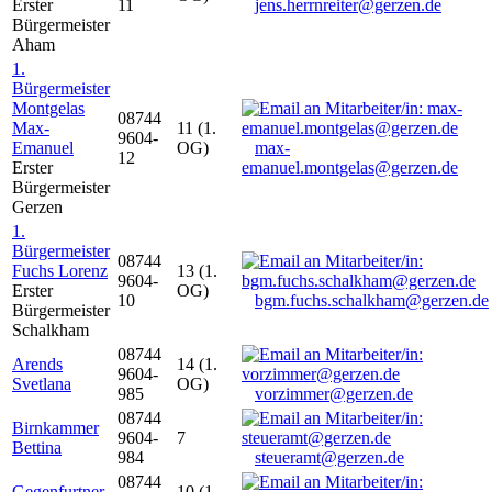
Erster
11
jens.herrnreiter@gerzen.de
Bürgermeister
Aham
1.
Bürgermeister
Montgelas
08744
Max-
11 (1.
9604-
Emanuel
OG)
max-
12
Erster
emanuel.montgelas@gerzen.de
Bürgermeister
Gerzen
1.
Bürgermeister
08744
Fuchs Lorenz
13 (1.
9604-
Erster
OG)
10
bgm.fuchs.schalkham@gerzen.de
Bürgermeister
Schalkham
08744
Arends
14 (1.
9604-
Svetlana
OG)
985
vorzimmer@gerzen.de
08744
Birnkammer
9604-
7
Bettina
984
steueramt@gerzen.de
08744
Gegenfurtner
10 (1.