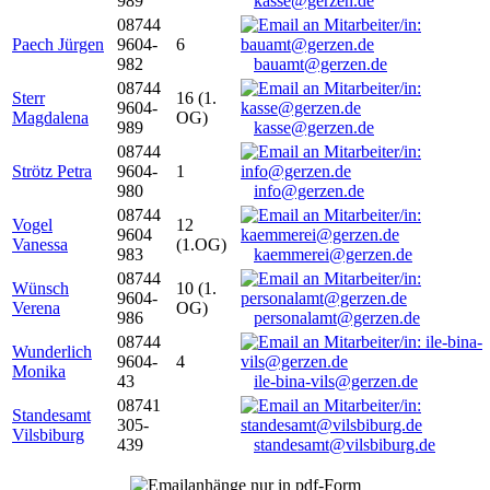
989
kasse@gerzen.de
08744
Paech Jürgen
9604-
6
982
bauamt@gerzen.de
08744
Sterr
16 (1.
9604-
Magdalena
OG)
989
kasse@gerzen.de
08744
Strötz Petra
9604-
1
980
info@gerzen.de
08744
Vogel
12
9604
Vanessa
(1.OG)
983
kaemmerei@gerzen.de
08744
Wünsch
10 (1.
9604-
Verena
OG)
986
personalamt@gerzen.de
08744
Wunderlich
9604-
4
Monika
43
ile-bina-vils@gerzen.de
08741
Standesamt
305-
Vilsbiburg
439
standesamt@vilsbiburg.de