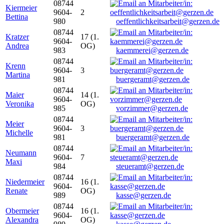
08744
Kiermeier
9604-
2
Bettina
980
oeffentlichkeitsarbeit@gerzen.de
08744
Kratzer
17 (1.
9604-
Andrea
OG)
983
kaemmerei@gerzen.de
08744
Krenn
9604-
3
Martina
981
buergeramt@gerzen.de
08744
Maier
14 (1.
9604-
Veronika
OG)
985
vorzimmer@gerzen.de
08744
Meier
9604-
3
Michelle
981
buergeramt@gerzen.de
08744
Neumann
9604-
7
Maxi
984
steueramt@gerzen.de
08744
Niedermeier
16 (1.
9604-
Renate
OG)
989
kasse@gerzen.de
08744
Obermeier
16 (1.
9604-
Alexandra
OG)