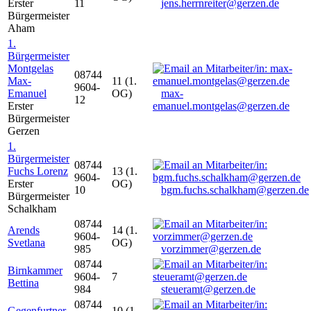
Erster
11
jens.herrnreiter@gerzen.de
Bürgermeister
Aham
1.
Bürgermeister
Montgelas
08744
Max-
11 (1.
9604-
Emanuel
OG)
max-
12
Erster
emanuel.montgelas@gerzen.de
Bürgermeister
Gerzen
1.
Bürgermeister
08744
Fuchs Lorenz
13 (1.
9604-
Erster
OG)
10
bgm.fuchs.schalkham@gerzen.de
Bürgermeister
Schalkham
08744
Arends
14 (1.
9604-
Svetlana
OG)
985
vorzimmer@gerzen.de
08744
Birnkammer
9604-
7
Bettina
984
steueramt@gerzen.de
08744
Gegenfurtner
10 (1.