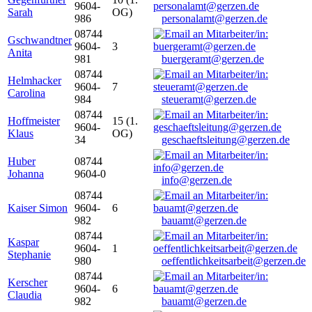
9604-
Sarah
OG)
986
personalamt@gerzen.de
08744
Gschwandtner
9604-
3
Anita
981
buergeramt@gerzen.de
08744
Helmhacker
9604-
7
Carolina
984
steueramt@gerzen.de
08744
Hoffmeister
15 (1.
9604-
Klaus
OG)
34
geschaeftsleitung@gerzen.de
Huber
08744
Johanna
9604-0
info@gerzen.de
08744
Kaiser Simon
9604-
6
982
bauamt@gerzen.de
08744
Kaspar
9604-
1
Stephanie
980
oeffentlichkeitsarbeit@gerzen.de
08744
Kerscher
9604-
6
Claudia
982
bauamt@gerzen.de