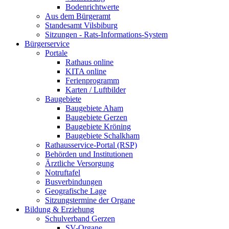
Bodenrichtwerte
Aus dem Bürgeramt
Standesamt Vilsbiburg
Sitzungen - Rats-Informations-System
Bürgerservice
Portale
Rathaus online
KITA online
Ferienprogramm
Karten / Luftbilder
Baugebiete
Baugebiete Aham
Baugebiete Gerzen
Baugebiete Kröning
Baugebiete Schalkham
Rathausservice-Portal (RSP)
Behörden und Institutionen
Ärztliche Versorgung
Notruftafel
Busverbindungen
Geografische Lage
Sitzungstermine der Organe
Bildung & Erziehung
Schulverband Gerzen
SV-Organe