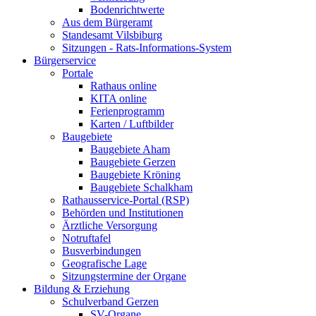
Bodenrichtwerte
Aus dem Bürgeramt
Standesamt Vilsbiburg
Sitzungen - Rats-Informations-System
Bürgerservice
Portale
Rathaus online
KITA online
Ferienprogramm
Karten / Luftbilder
Baugebiete
Baugebiete Aham
Baugebiete Gerzen
Baugebiete Kröning
Baugebiete Schalkham
Rathausservice-Portal (RSP)
Behörden und Institutionen
Ärztliche Versorgung
Notruftafel
Busverbindungen
Geografische Lage
Sitzungstermine der Organe
Bildung & Erziehung
Schulverband Gerzen
SV-Organe