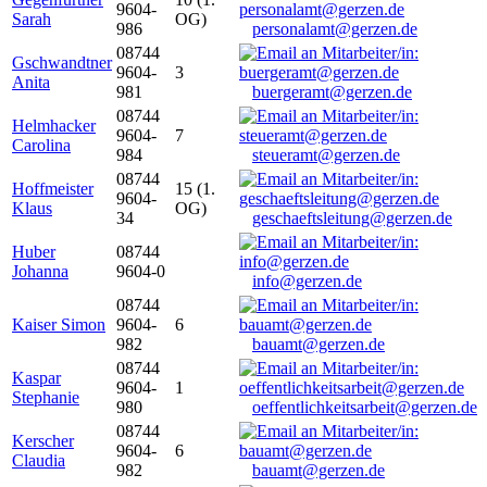
9604-
Sarah
OG)
986
personalamt@gerzen.de
08744
Gschwandtner
9604-
3
Anita
981
buergeramt@gerzen.de
08744
Helmhacker
9604-
7
Carolina
984
steueramt@gerzen.de
08744
Hoffmeister
15 (1.
9604-
Klaus
OG)
34
geschaeftsleitung@gerzen.de
Huber
08744
Johanna
9604-0
info@gerzen.de
08744
Kaiser Simon
9604-
6
982
bauamt@gerzen.de
08744
Kaspar
9604-
1
Stephanie
980
oeffentlichkeitsarbeit@gerzen.de
08744
Kerscher
9604-
6
Claudia
982
bauamt@gerzen.de