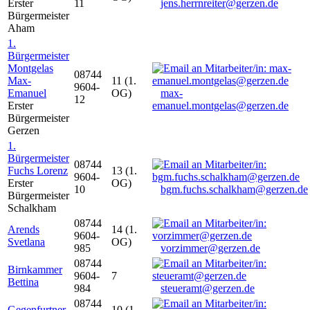
Erster
11
jens.herrnreiter@gerzen.de
Bürgermeister
Aham
1.
Bürgermeister
Montgelas
08744
Max-
11 (1.
9604-
Emanuel
OG)
max-
12
Erster
emanuel.montgelas@gerzen.de
Bürgermeister
Gerzen
1.
Bürgermeister
08744
Fuchs Lorenz
13 (1.
9604-
Erster
OG)
10
bgm.fuchs.schalkham@gerzen.de
Bürgermeister
Schalkham
08744
Arends
14 (1.
9604-
Svetlana
OG)
985
vorzimmer@gerzen.de
08744
Birnkammer
9604-
7
Bettina
984
steueramt@gerzen.de
08744
Gegenfurtner
10 (1.