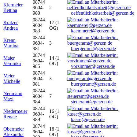
08744
Kiermeier
9604-
2
Bettina
980
oeffentlichkeitsarbeit@gerzen.de
08744
Kratzer
17 (1.
9604-
Andrea
OG)
983
kaemmerei@gerzen.de
08744
Krenn
9604-
3
Martina
981
buergeramt@gerzen.de
08744
Maier
14 (1.
9604-
Veronika
OG)
985
vorzimmer@gerzen.de
08744
Meier
9604-
3
Michelle
981
buergeramt@gerzen.de
08744
Neumann
9604-
7
Maxi
984
steueramt@gerzen.de
08744
Niedermeier
16 (1.
9604-
Renate
OG)
989
kasse@gerzen.de
08744
Obermeier
16 (1.
9604-
Alexandra
OG)