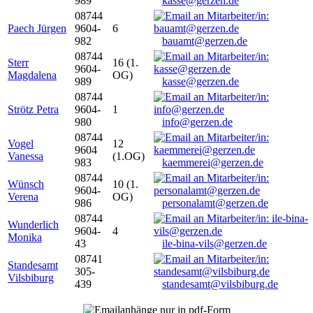
989
kasse@gerzen.de
08744
Paech Jürgen
9604-
6
982
bauamt@gerzen.de
08744
Sterr
16 (1.
9604-
Magdalena
OG)
989
kasse@gerzen.de
08744
Strötz Petra
9604-
1
980
info@gerzen.de
08744
Vogel
12
9604
Vanessa
(1.OG)
983
kaemmerei@gerzen.de
08744
Wünsch
10 (1.
9604-
Verena
OG)
986
personalamt@gerzen.de
08744
Wunderlich
9604-
4
Monika
43
ile-bina-vils@gerzen.de
08741
Standesamt
305-
Vilsbiburg
439
standesamt@vilsbiburg.de