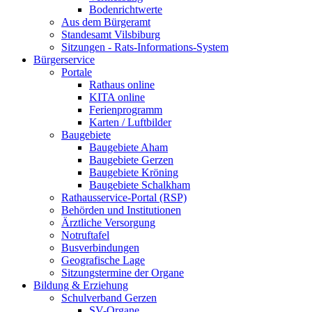
Bodenrichtwerte
Aus dem Bürgeramt
Standesamt Vilsbiburg
Sitzungen - Rats-Informations-System
Bürgerservice
Portale
Rathaus online
KITA online
Ferienprogramm
Karten / Luftbilder
Baugebiete
Baugebiete Aham
Baugebiete Gerzen
Baugebiete Kröning
Baugebiete Schalkham
Rathausservice-Portal (RSP)
Behörden und Institutionen
Ärztliche Versorgung
Notruftafel
Busverbindungen
Geografische Lage
Sitzungstermine der Organe
Bildung & Erziehung
Schulverband Gerzen
SV-Organe