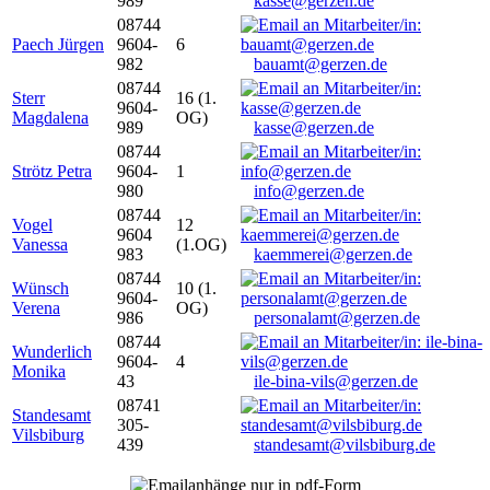
989
kasse@gerzen.de
08744
Paech Jürgen
9604-
6
982
bauamt@gerzen.de
08744
Sterr
16 (1.
9604-
Magdalena
OG)
989
kasse@gerzen.de
08744
Strötz Petra
9604-
1
980
info@gerzen.de
08744
Vogel
12
9604
Vanessa
(1.OG)
983
kaemmerei@gerzen.de
08744
Wünsch
10 (1.
9604-
Verena
OG)
986
personalamt@gerzen.de
08744
Wunderlich
9604-
4
Monika
43
ile-bina-vils@gerzen.de
08741
Standesamt
305-
Vilsbiburg
439
standesamt@vilsbiburg.de