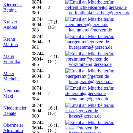
08744
Kiermeier
9604-
2
Bettina
980
oeffentlichkeitsarbeit@gerzen.de
08744
Kratzer
17 (1.
9604-
Andrea
OG)
983
kaemmerei@gerzen.de
08744
Krenn
9604-
3
Martina
981
buergeramt@gerzen.de
08744
Maier
14 (1.
9604-
Veronika
OG)
985
vorzimmer@gerzen.de
08744
Meier
9604-
3
Michelle
981
buergeramt@gerzen.de
08744
Neumann
9604-
7
Maxi
984
steueramt@gerzen.de
08744
Niedermeier
16 (1.
9604-
Renate
OG)
989
kasse@gerzen.de
08744
Obermeier
16 (1.
9604-
Alexandra
OG)