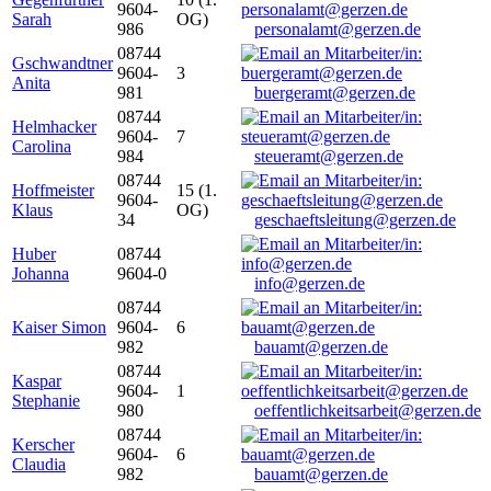
9604-
Sarah
OG)
986
personalamt@gerzen.de
08744
Gschwandtner
9604-
3
Anita
981
buergeramt@gerzen.de
08744
Helmhacker
9604-
7
Carolina
984
steueramt@gerzen.de
08744
Hoffmeister
15 (1.
9604-
Klaus
OG)
34
geschaeftsleitung@gerzen.de
Huber
08744
Johanna
9604-0
info@gerzen.de
08744
Kaiser Simon
9604-
6
982
bauamt@gerzen.de
08744
Kaspar
9604-
1
Stephanie
980
oeffentlichkeitsarbeit@gerzen.de
08744
Kerscher
9604-
6
Claudia
982
bauamt@gerzen.de