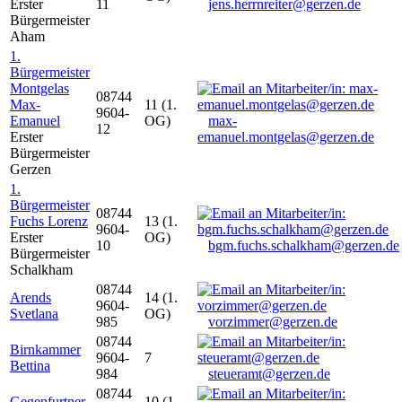
Erster
11
jens.herrnreiter@gerzen.de
Bürgermeister
Aham
1.
Bürgermeister
Montgelas
08744
Max-
11 (1.
9604-
Emanuel
OG)
max-
12
Erster
emanuel.montgelas@gerzen.de
Bürgermeister
Gerzen
1.
Bürgermeister
08744
Fuchs Lorenz
13 (1.
9604-
Erster
OG)
10
bgm.fuchs.schalkham@gerzen.de
Bürgermeister
Schalkham
08744
Arends
14 (1.
9604-
Svetlana
OG)
985
vorzimmer@gerzen.de
08744
Birnkammer
9604-
7
Bettina
984
steueramt@gerzen.de
08744
Gegenfurtner
10 (1.