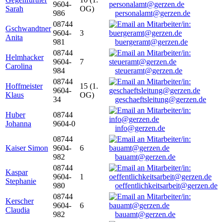
9604-
Sarah
OG)
986
personalamt@gerzen.de
08744
Gschwandtner
9604-
3
Anita
981
buergeramt@gerzen.de
08744
Helmhacker
9604-
7
Carolina
984
steueramt@gerzen.de
08744
Hoffmeister
15 (1.
9604-
Klaus
OG)
34
geschaeftsleitung@gerzen.de
Huber
08744
Johanna
9604-0
info@gerzen.de
08744
Kaiser Simon
9604-
6
982
bauamt@gerzen.de
08744
Kaspar
9604-
1
Stephanie
980
oeffentlichkeitsarbeit@gerzen.de
08744
Kerscher
9604-
6
Claudia
982
bauamt@gerzen.de