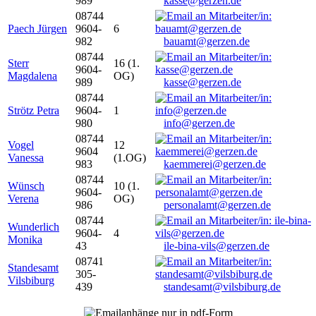
989
kasse@gerzen.de
08744
Paech Jürgen
9604-
6
982
bauamt@gerzen.de
08744
Sterr
16 (1.
9604-
Magdalena
OG)
989
kasse@gerzen.de
08744
Strötz Petra
9604-
1
980
info@gerzen.de
08744
Vogel
12
9604
Vanessa
(1.OG)
983
kaemmerei@gerzen.de
08744
Wünsch
10 (1.
9604-
Verena
OG)
986
personalamt@gerzen.de
08744
Wunderlich
9604-
4
Monika
43
ile-bina-vils@gerzen.de
08741
Standesamt
305-
Vilsbiburg
439
standesamt@vilsbiburg.de