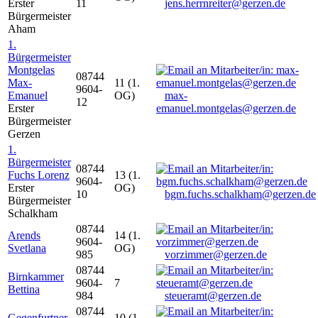
Erster
11
jens.herrnreiter@gerzen.de
Bürgermeister
Aham
1.
Bürgermeister
Montgelas
08744
Max-
11 (1.
9604-
Emanuel
OG)
max-
12
Erster
emanuel.montgelas@gerzen.de
Bürgermeister
Gerzen
1.
Bürgermeister
08744
Fuchs Lorenz
13 (1.
9604-
Erster
OG)
10
bgm.fuchs.schalkham@gerzen.de
Bürgermeister
Schalkham
08744
Arends
14 (1.
9604-
Svetlana
OG)
985
vorzimmer@gerzen.de
08744
Birnkammer
9604-
7
Bettina
984
steueramt@gerzen.de
08744
Gegenfurtner
10 (1.