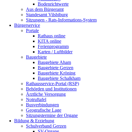
Bodenrichtwerte
Aus dem Bürgeramt
Standesamt Vilsbiburg
Sitzungen - Rats-Informations-System
Bürgerservice
Portale
Rathaus online
KITA online
Ferienprogramm
Karten / Luftbilder
Baugebiete
Baugebiete Aham
Baugebiete Gerzen
Baugebiete Kröning
Baugebiete Schalkham
Rathausservice-Portal (RSP)
Behörden und Institutionen
Ärztliche Versorgung
Notruftafel
Busverbindungen
Geografische Lage
Sitzungstermine der Organe
Bildung & Erziehung
Schulverband Gerzen
SV-Organe