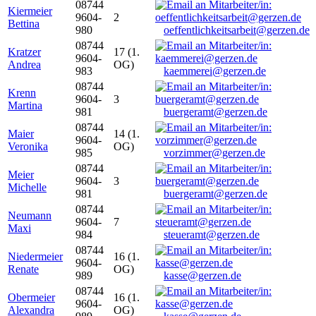
08744
Kiermeier
9604-
2
Bettina
980
oeffentlichkeitsarbeit@gerzen.de
08744
Kratzer
17 (1.
9604-
Andrea
OG)
983
kaemmerei@gerzen.de
08744
Krenn
9604-
3
Martina
981
buergeramt@gerzen.de
08744
Maier
14 (1.
9604-
Veronika
OG)
985
vorzimmer@gerzen.de
08744
Meier
9604-
3
Michelle
981
buergeramt@gerzen.de
08744
Neumann
9604-
7
Maxi
984
steueramt@gerzen.de
08744
Niedermeier
16 (1.
9604-
Renate
OG)
989
kasse@gerzen.de
08744
Obermeier
16 (1.
9604-
Alexandra
OG)