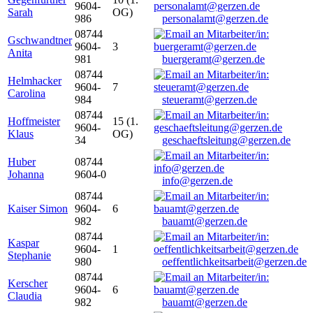
9604-
Sarah
OG)
986
personalamt@gerzen.de
08744
Gschwandtner
9604-
3
Anita
981
buergeramt@gerzen.de
08744
Helmhacker
9604-
7
Carolina
984
steueramt@gerzen.de
08744
Hoffmeister
15 (1.
9604-
Klaus
OG)
34
geschaeftsleitung@gerzen.de
Huber
08744
Johanna
9604-0
info@gerzen.de
08744
Kaiser Simon
9604-
6
982
bauamt@gerzen.de
08744
Kaspar
9604-
1
Stephanie
980
oeffentlichkeitsarbeit@gerzen.de
08744
Kerscher
9604-
6
Claudia
982
bauamt@gerzen.de