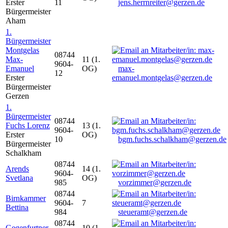
Erster
11
jens.herrnreiter@gerzen.de
Bürgermeister
Aham
1.
Bürgermeister
Montgelas
08744
Max-
11 (1.
9604-
Emanuel
OG)
max-
12
Erster
emanuel.montgelas@gerzen.de
Bürgermeister
Gerzen
1.
Bürgermeister
08744
Fuchs Lorenz
13 (1.
9604-
Erster
OG)
10
bgm.fuchs.schalkham@gerzen.de
Bürgermeister
Schalkham
08744
Arends
14 (1.
9604-
Svetlana
OG)
985
vorzimmer@gerzen.de
08744
Birnkammer
9604-
7
Bettina
984
steueramt@gerzen.de
08744
Gegenfurtner
10 (1.