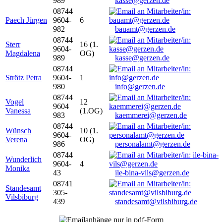
989
kasse@gerzen.de
08744
Paech Jürgen
9604-
6
982
bauamt@gerzen.de
08744
Sterr
16 (1.
9604-
Magdalena
OG)
989
kasse@gerzen.de
08744
Strötz Petra
9604-
1
980
info@gerzen.de
08744
Vogel
12
9604
Vanessa
(1.OG)
983
kaemmerei@gerzen.de
08744
Wünsch
10 (1.
9604-
Verena
OG)
986
personalamt@gerzen.de
08744
Wunderlich
9604-
4
Monika
43
ile-bina-vils@gerzen.de
08741
Standesamt
305-
Vilsbiburg
439
standesamt@vilsbiburg.de