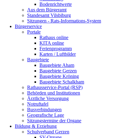
Bodenrichtwerte
Aus dem Bürgeramt
Standesamt Vilsbiburg
Sitzungen - Rats-Informations-System
Bürgerservice
Portale
Rathaus online
KITA online
Ferienprogramm
Karten / Luftbilder
Baugebiete
Baugebiete Aham
Baugebiete Gerzen
Baugebiete Kröning
Baugebiete Schalkham
Rathausservice-Portal (RSP)
Behörden und Institutionen
Ärztliche Versorgung
Notruftafel
Busverbindungen
Geografische Lage
Sitzungstermine der Organe
Bildung & Erziehung
Schulverband Gerzen
SV-Organe