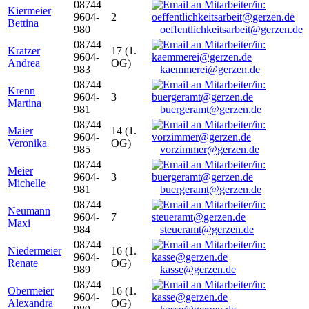
08744
Kiermeier
9604-
2
Bettina
980
oeffentlichkeitsarbeit@gerzen.de
08744
Kratzer
17 (1.
9604-
Andrea
OG)
983
kaemmerei@gerzen.de
08744
Krenn
9604-
3
Martina
981
buergeramt@gerzen.de
08744
Maier
14 (1.
9604-
Veronika
OG)
985
vorzimmer@gerzen.de
08744
Meier
9604-
3
Michelle
981
buergeramt@gerzen.de
08744
Neumann
9604-
7
Maxi
984
steueramt@gerzen.de
08744
Niedermeier
16 (1.
9604-
Renate
OG)
989
kasse@gerzen.de
08744
Obermeier
16 (1.
9604-
Alexandra
OG)