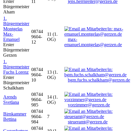
Erster
11
jens.herrnreiter@gerzen.de
Bürgermeister
Aham
1.
Bürgermeister
Montgelas
08744
Max-
11 (1.
9604-
Emanuel
OG)
max-
12
Erster
emanuel.montgelas@gerzen.de
Bürgermeister
Gerzen
1.
Bürgermeister
08744
Fuchs Lorenz
13 (1.
9604-
Erster
OG)
10
bgm.fuchs.schalkham@gerzen.de
Bürgermeister
Schalkham
08744
Arends
14 (1.
9604-
Svetlana
OG)
985
vorzimmer@gerzen.de
08744
Birnkammer
9604-
7
Bettina
984
steueramt@gerzen.de
08744
Gegenfurtner
10 (1.