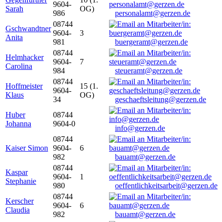
9604-
Sarah
OG)
986
personalamt@gerzen.de
08744
Gschwandtner
9604-
3
Anita
981
buergeramt@gerzen.de
08744
Helmhacker
9604-
7
Carolina
984
steueramt@gerzen.de
08744
Hoffmeister
15 (1.
9604-
Klaus
OG)
34
geschaeftsleitung@gerzen.de
Huber
08744
Johanna
9604-0
info@gerzen.de
08744
Kaiser Simon
9604-
6
982
bauamt@gerzen.de
08744
Kaspar
9604-
1
Stephanie
980
oeffentlichkeitsarbeit@gerzen.de
08744
Kerscher
9604-
6
Claudia
982
bauamt@gerzen.de