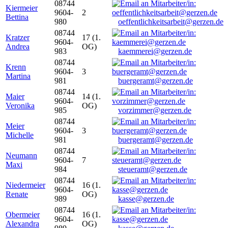
08744
Kiermeier
9604-
2
Bettina
980
oeffentlichkeitsarbeit@gerzen.de
08744
Kratzer
17 (1.
9604-
Andrea
OG)
983
kaemmerei@gerzen.de
08744
Krenn
9604-
3
Martina
981
buergeramt@gerzen.de
08744
Maier
14 (1.
9604-
Veronika
OG)
985
vorzimmer@gerzen.de
08744
Meier
9604-
3
Michelle
981
buergeramt@gerzen.de
08744
Neumann
9604-
7
Maxi
984
steueramt@gerzen.de
08744
Niedermeier
16 (1.
9604-
Renate
OG)
989
kasse@gerzen.de
08744
Obermeier
16 (1.
9604-
Alexandra
OG)