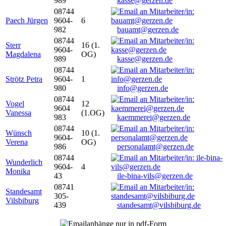
989
kasse@gerzen.de
08744
Paech Jürgen
9604-
6
982
bauamt@gerzen.de
08744
Sterr
16 (1.
9604-
Magdalena
OG)
989
kasse@gerzen.de
08744
Strötz Petra
9604-
1
980
info@gerzen.de
08744
Vogel
12
9604
Vanessa
(1.OG)
983
kaemmerei@gerzen.de
08744
Wünsch
10 (1.
9604-
Verena
OG)
986
personalamt@gerzen.de
08744
Wunderlich
9604-
4
Monika
43
ile-bina-vils@gerzen.de
08741
Standesamt
305-
Vilsbiburg
439
standesamt@vilsbiburg.de