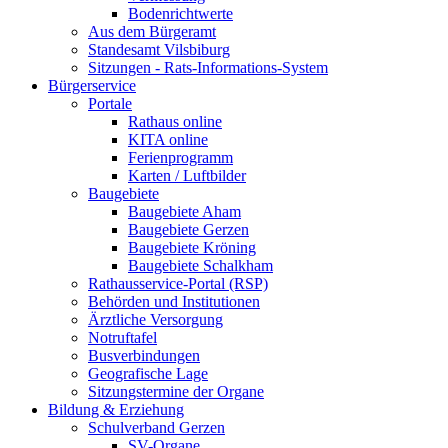
Bodenrichtwerte
Aus dem Bürgeramt
Standesamt Vilsbiburg
Sitzungen - Rats-Informations-System
Bürgerservice
Portale
Rathaus online
KITA online
Ferienprogramm
Karten / Luftbilder
Baugebiete
Baugebiete Aham
Baugebiete Gerzen
Baugebiete Kröning
Baugebiete Schalkham
Rathausservice-Portal (RSP)
Behörden und Institutionen
Ärztliche Versorgung
Notruftafel
Busverbindungen
Geografische Lage
Sitzungstermine der Organe
Bildung & Erziehung
Schulverband Gerzen
SV-Organe