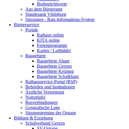
Bodenrichtwerte
Aus dem Bürgeramt
Standesamt Vilsbiburg
Sitzungen - Rats-Informations-System
Bürgerservice
Portale
Rathaus online
KITA online
Ferienprogramm
Karten / Luftbilder
Baugebiete
Baugebiete Aham
Baugebiete Gerzen
Baugebiete Kröning
Baugebiete Schalkham
Rathausservice-Portal (RSP)
Behörden und Institutionen
Ärztliche Versorgung
Notruftafel
Busverbindungen
Geografische Lage
Sitzungstermine der Organe
Bildung & Erziehung
Schulverband Gerzen
SV-Organe