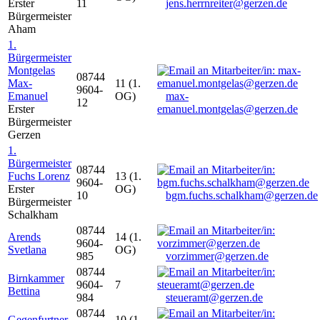
Erster
11
jens.herrnreiter@gerzen.de
Bürgermeister
Aham
1.
Bürgermeister
Montgelas
08744
Max-
11 (1.
9604-
Emanuel
OG)
max-
12
Erster
emanuel.montgelas@gerzen.de
Bürgermeister
Gerzen
1.
Bürgermeister
08744
Fuchs Lorenz
13 (1.
9604-
Erster
OG)
10
bgm.fuchs.schalkham@gerzen.de
Bürgermeister
Schalkham
08744
Arends
14 (1.
9604-
Svetlana
OG)
985
vorzimmer@gerzen.de
08744
Birnkammer
9604-
7
Bettina
984
steueramt@gerzen.de
08744
Gegenfurtner
10 (1.