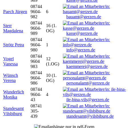
989
kasse@gerzen.de
08744
Paech Jürgen
9604-
6
982
bauamt@gerzen.de
08744
Sterr
16 (1.
9604-
Magdalena
OG)
989
kasse@gerzen.de
08744
Strötz Petra
9604-
1
980
info@gerzen.de
08744
Vogel
12
9604
Vanessa
(1.OG)
983
kaemmerei@gerzen.de
08744
Wünsch
10 (1.
9604-
Verena
OG)
986
personalamt@gerzen.de
08744
Wunderlich
9604-
4
Monika
43
ile-bina-vils@gerzen.de
08741
Standesamt
305-
Vilsbiburg
439
standesamt@vilsbiburg.de