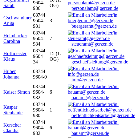
9604-
Sarah
OG)
986
personalamt@gerzen.de
08744
Gschwandtner
9604-
3
Anita
981
buergeramt@gerzen.de
08744
Helmhacker
9604-
7
Carolina
984
steueramt@gerzen.de
08744
Hoffmeister
15 (1.
9604-
Klaus
OG)
34
geschaeftsleitung@gerzen.de
Huber
08744
Johanna
9604-0
info@gerzen.de
08744
Kaiser Simon
9604-
6
982
bauamt@gerzen.de
08744
Kaspar
9604-
1
Stephanie
980
oeffentlichkeitsarbeit@gerzen.de
08744
Kerscher
9604-
6
Claudia
982
bauamt@gerzen.de