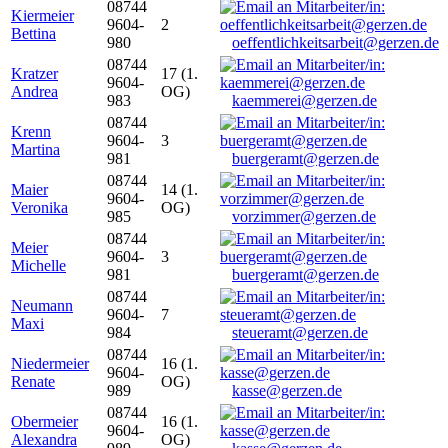
08744
Kiermeier
9604-
2
Bettina
980
oeffentlichkeitsarbeit@gerzen.de
08744
Kratzer
17 (1.
9604-
Andrea
OG)
983
kaemmerei@gerzen.de
08744
Krenn
9604-
3
Martina
981
buergeramt@gerzen.de
08744
Maier
14 (1.
9604-
Veronika
OG)
985
vorzimmer@gerzen.de
08744
Meier
9604-
3
Michelle
981
buergeramt@gerzen.de
08744
Neumann
9604-
7
Maxi
984
steueramt@gerzen.de
08744
Niedermeier
16 (1.
9604-
Renate
OG)
989
kasse@gerzen.de
08744
Obermeier
16 (1.
9604-
Alexandra
OG)