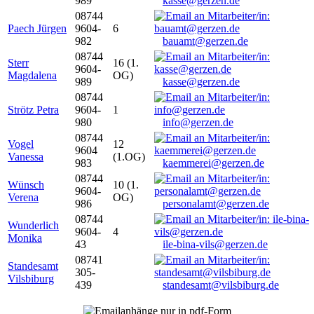
989
kasse@gerzen.de
08744
Paech Jürgen
9604-
6
982
bauamt@gerzen.de
08744
Sterr
16 (1.
9604-
Magdalena
OG)
989
kasse@gerzen.de
08744
Strötz Petra
9604-
1
980
info@gerzen.de
08744
Vogel
12
9604
Vanessa
(1.OG)
983
kaemmerei@gerzen.de
08744
Wünsch
10 (1.
9604-
Verena
OG)
986
personalamt@gerzen.de
08744
Wunderlich
9604-
4
Monika
43
ile-bina-vils@gerzen.de
08741
Standesamt
305-
Vilsbiburg
439
standesamt@vilsbiburg.de