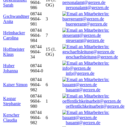
9604-
Sarah
OG)
986
personalamt@gerzen.de
08744
Gschwandtner
9604-
3
Anita
981
buergeramt@gerzen.de
08744
Helmhacker
9604-
7
Carolina
984
steueramt@gerzen.de
08744
Hoffmeister
15 (1.
9604-
Klaus
OG)
34
geschaeftsleitung@gerzen.de
Huber
08744
Johanna
9604-0
info@gerzen.de
08744
Kaiser Simon
9604-
6
982
bauamt@gerzen.de
08744
Kaspar
9604-
1
Stephanie
980
oeffentlichkeitsarbeit@gerzen.de
08744
Kerscher
9604-
6
Claudia
982
bauamt@gerzen.de