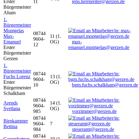
Erster
11
jens.herrnreiter@gerzen.de
Bürgermeister
Aham
1.
Bürgermeister
Montgelas
08744
Max-
11 (1.
9604-
Emanuel
OG)
max-
12
Erster
emanuel.montgelas@gerzen.de
Bürgermeister
Gerzen
1.
Bürgermeister
08744
Fuchs Lorenz
13 (1.
9604-
Erster
OG)
10
bgm.fuchs.schalkham@gerzen.de
Bürgermeister
Schalkham
08744
Arends
14 (1.
9604-
Svetlana
OG)
985
vorzimmer@gerzen.de
08744
Birnkammer
9604-
7
Bettina
984
steueramt@gerzen.de
08744
Gegenfurtner
10 (1.