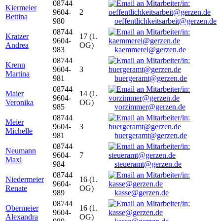
08744
Kiermeier
9604-
2
Bettina
980
oeffentlichkeitsarbeit@gerzen.de
08744
Kratzer
17 (1.
9604-
Andrea
OG)
983
kaemmerei@gerzen.de
08744
Krenn
9604-
3
Martina
981
buergeramt@gerzen.de
08744
Maier
14 (1.
9604-
Veronika
OG)
985
vorzimmer@gerzen.de
08744
Meier
9604-
3
Michelle
981
buergeramt@gerzen.de
08744
Neumann
9604-
7
Maxi
984
steueramt@gerzen.de
08744
Niedermeier
16 (1.
9604-
Renate
OG)
989
kasse@gerzen.de
08744
Obermeier
16 (1.
9604-
Alexandra
OG)