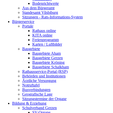
Bodenrichtwerte
Aus dem Bürgeramt
Standesamt Vilsbiburg
Sitzungen - Rats-Informations-System
Bürgerservice
Portale
Rathaus online
KITA online
Ferienprogramm
Karten / Luftbilder
Baugebiete
Baugebiete Aham
Baugebiete Gerzen
Baugebiete Kröning
Baugebiete Schalkham
Rathausservice-Portal (RSP)
Behörden und Institutionen
Ärztliche Versorgung
Notruftafel
Busverbindungen
Geografische Lage
Sitzungstermine der Organe
Bildung & Erziehung
Schulverband Gerzen
SV-Organe