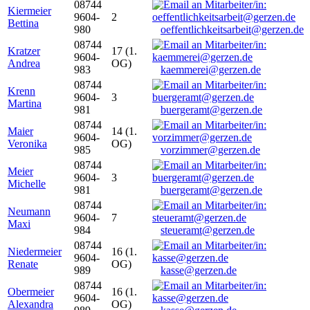
08744
Kiermeier
9604-
2
Bettina
980
oeffentlichkeitsarbeit@gerzen.de
08744
Kratzer
17 (1.
9604-
Andrea
OG)
983
kaemmerei@gerzen.de
08744
Krenn
9604-
3
Martina
981
buergeramt@gerzen.de
08744
Maier
14 (1.
9604-
Veronika
OG)
985
vorzimmer@gerzen.de
08744
Meier
9604-
3
Michelle
981
buergeramt@gerzen.de
08744
Neumann
9604-
7
Maxi
984
steueramt@gerzen.de
08744
Niedermeier
16 (1.
9604-
Renate
OG)
989
kasse@gerzen.de
08744
Obermeier
16 (1.
9604-
Alexandra
OG)