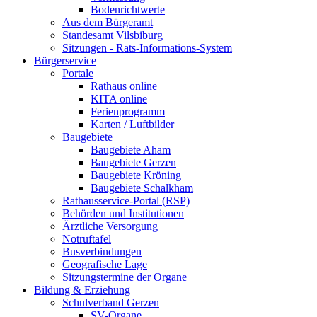
Bodenrichtwerte
Aus dem Bürgeramt
Standesamt Vilsbiburg
Sitzungen - Rats-Informations-System
Bürgerservice
Portale
Rathaus online
KITA online
Ferienprogramm
Karten / Luftbilder
Baugebiete
Baugebiete Aham
Baugebiete Gerzen
Baugebiete Kröning
Baugebiete Schalkham
Rathausservice-Portal (RSP)
Behörden und Institutionen
Ärztliche Versorgung
Notruftafel
Busverbindungen
Geografische Lage
Sitzungstermine der Organe
Bildung & Erziehung
Schulverband Gerzen
SV-Organe