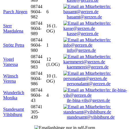
989
kasse@gerzen.de
08744
Paech Jürgen
9604-
6
982
bauamt@gerzen.de
08744
Sterr
16 (1.
9604-
Magdalena
OG)
989
kasse@gerzen.de
08744
Strötz Petra
9604-
1
980
info@gerzen.de
08744
Vogel
12
9604
Vanessa
(1.OG)
983
kaemmerei@gerzen.de
08744
Wünsch
10 (1.
9604-
Verena
OG)
986
personalamt@gerzen.de
08744
Wunderlich
9604-
4
Monika
43
ile-bina-vils@gerzen.de
08741
Standesamt
305-
Vilsbiburg
439
standesamt@vilsbiburg.de