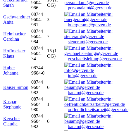
9604-
Sarah
OG)
986
personalamt@gerzen.de
08744
Gschwandtner
9604-
3
Anita
981
buergeramt@gerzen.de
08744
Helmhacker
9604-
7
Carolina
984
steueramt@gerzen.de
08744
Hoffmeister
15 (1.
9604-
Klaus
OG)
34
geschaeftsleitung@gerzen.de
Huber
08744
Johanna
9604-0
info@gerzen.de
08744
Kaiser Simon
9604-
6
982
bauamt@gerzen.de
08744
Kaspar
9604-
1
Stephanie
980
oeffentlichkeitsarbeit@gerzen.de
08744
Kerscher
9604-
6
Claudia
982
bauamt@gerzen.de