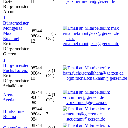
Erster
11
jens.herrnreiter@gerzen.de
Bürgermeister
Aham
1.
Bürgermeister
Montgelas
08744
Max-
11 (1.
9604-
Emanuel
OG)
max-
12
Erster
emanuel.montgelas@gerzen.de
Bürgermeister
Gerzen
1.
Bürgermeister
08744
Fuchs Lorenz
13 (1.
9604-
Erster
OG)
10
bgm.fuchs.schalkham@gerzen.de
Bürgermeister
Schalkham
08744
Arends
14 (1.
9604-
Svetlana
OG)
985
vorzimmer@gerzen.de
08744
Birnkammer
9604-
7
Bettina
984
steueramt@gerzen.de
08744
Gegenfurtner
10 (1.