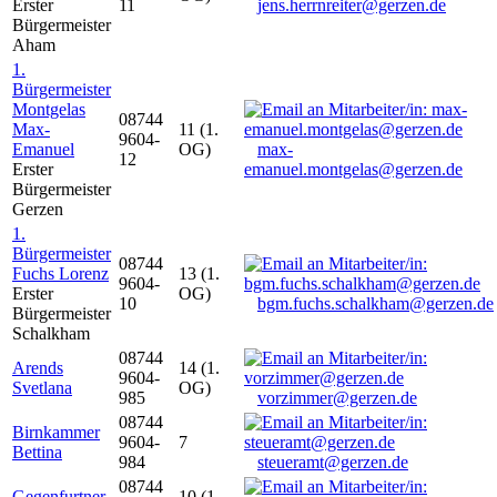
Erster
11
jens.herrnreiter@gerzen.de
Bürgermeister
Aham
1.
Bürgermeister
Montgelas
08744
Max-
11 (1.
9604-
Emanuel
OG)
max-
12
Erster
emanuel.montgelas@gerzen.de
Bürgermeister
Gerzen
1.
Bürgermeister
08744
Fuchs Lorenz
13 (1.
9604-
Erster
OG)
10
bgm.fuchs.schalkham@gerzen.de
Bürgermeister
Schalkham
08744
Arends
14 (1.
9604-
Svetlana
OG)
985
vorzimmer@gerzen.de
08744
Birnkammer
9604-
7
Bettina
984
steueramt@gerzen.de
08744
Gegenfurtner
10 (1.