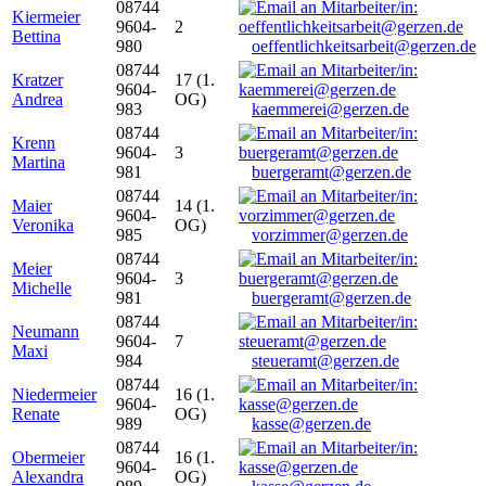
08744
Kiermeier
9604-
2
Bettina
980
oeffentlichkeitsarbeit@gerzen.de
08744
Kratzer
17 (1.
9604-
Andrea
OG)
983
kaemmerei@gerzen.de
08744
Krenn
9604-
3
Martina
981
buergeramt@gerzen.de
08744
Maier
14 (1.
9604-
Veronika
OG)
985
vorzimmer@gerzen.de
08744
Meier
9604-
3
Michelle
981
buergeramt@gerzen.de
08744
Neumann
9604-
7
Maxi
984
steueramt@gerzen.de
08744
Niedermeier
16 (1.
9604-
Renate
OG)
989
kasse@gerzen.de
08744
Obermeier
16 (1.
9604-
Alexandra
OG)