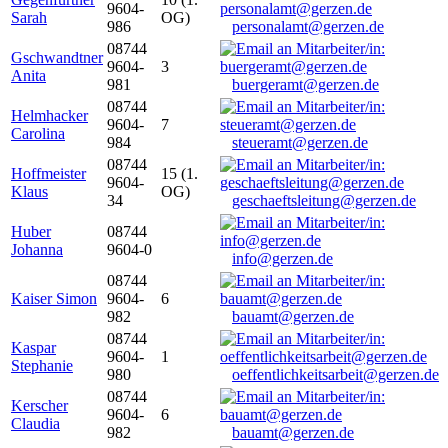
9604-
Sarah
OG)
986
personalamt@gerzen.de
08744
Gschwandtner
9604-
3
Anita
981
buergeramt@gerzen.de
08744
Helmhacker
9604-
7
Carolina
984
steueramt@gerzen.de
08744
Hoffmeister
15 (1.
9604-
Klaus
OG)
34
geschaeftsleitung@gerzen.de
Huber
08744
Johanna
9604-0
info@gerzen.de
08744
Kaiser Simon
9604-
6
982
bauamt@gerzen.de
08744
Kaspar
9604-
1
Stephanie
980
oeffentlichkeitsarbeit@gerzen.de
08744
Kerscher
9604-
6
Claudia
982
bauamt@gerzen.de