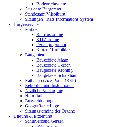
Bodenrichtwerte
Aus dem Bürgeramt
Standesamt Vilsbiburg
Sitzungen - Rats-Informations-System
Bürgerservice
Portale
Rathaus online
KITA online
Ferienprogramm
Karten / Luftbilder
Baugebiete
Baugebiete Aham
Baugebiete Gerzen
Baugebiete Kröning
Baugebiete Schalkham
Rathausservice-Portal (RSP)
Behörden und Institutionen
Ärztliche Versorgung
Notruftafel
Busverbindungen
Geografische Lage
Sitzungstermine der Organe
Bildung & Erziehung
Schulverband Gerzen
SV-Organe