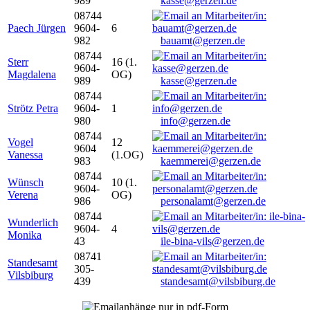
989
kasse@gerzen.de
08744
Paech Jürgen
9604-
6
982
bauamt@gerzen.de
08744
Sterr
16 (1.
9604-
Magdalena
OG)
989
kasse@gerzen.de
08744
Strötz Petra
9604-
1
980
info@gerzen.de
08744
Vogel
12
9604
Vanessa
(1.OG)
983
kaemmerei@gerzen.de
08744
Wünsch
10 (1.
9604-
Verena
OG)
986
personalamt@gerzen.de
08744
Wunderlich
9604-
4
Monika
43
ile-bina-vils@gerzen.de
08741
Standesamt
305-
Vilsbiburg
439
standesamt@vilsbiburg.de