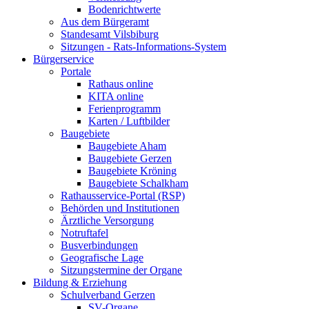
Bodenrichtwerte
Aus dem Bürgeramt
Standesamt Vilsbiburg
Sitzungen - Rats-Informations-System
Bürgerservice
Portale
Rathaus online
KITA online
Ferienprogramm
Karten / Luftbilder
Baugebiete
Baugebiete Aham
Baugebiete Gerzen
Baugebiete Kröning
Baugebiete Schalkham
Rathausservice-Portal (RSP)
Behörden und Institutionen
Ärztliche Versorgung
Notruftafel
Busverbindungen
Geografische Lage
Sitzungstermine der Organe
Bildung & Erziehung
Schulverband Gerzen
SV-Organe