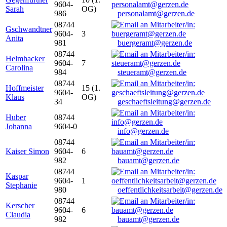
9604-
Sarah
OG)
986
personalamt@gerzen.de
08744
Gschwandtner
9604-
3
Anita
981
buergeramt@gerzen.de
08744
Helmhacker
9604-
7
Carolina
984
steueramt@gerzen.de
08744
Hoffmeister
15 (1.
9604-
Klaus
OG)
34
geschaeftsleitung@gerzen.de
Huber
08744
Johanna
9604-0
info@gerzen.de
08744
Kaiser Simon
9604-
6
982
bauamt@gerzen.de
08744
Kaspar
9604-
1
Stephanie
980
oeffentlichkeitsarbeit@gerzen.de
08744
Kerscher
9604-
6
Claudia
982
bauamt@gerzen.de