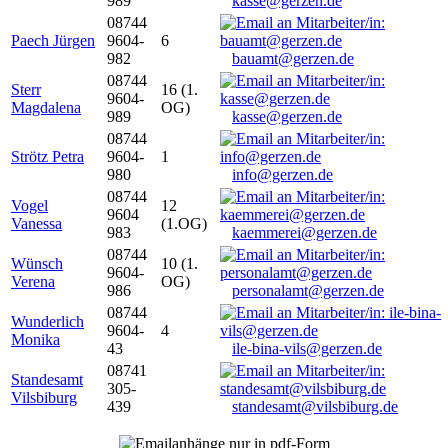
989
kasse@gerzen.de
08744
Paech Jürgen
9604-
6
982
bauamt@gerzen.de
08744
Sterr
16 (1.
9604-
Magdalena
OG)
989
kasse@gerzen.de
08744
Strötz Petra
9604-
1
980
info@gerzen.de
08744
Vogel
12
9604
Vanessa
(1.OG)
983
kaemmerei@gerzen.de
08744
Wünsch
10 (1.
9604-
Verena
OG)
986
personalamt@gerzen.de
08744
Wunderlich
9604-
4
Monika
43
ile-bina-vils@gerzen.de
08741
Standesamt
305-
Vilsbiburg
439
standesamt@vilsbiburg.de