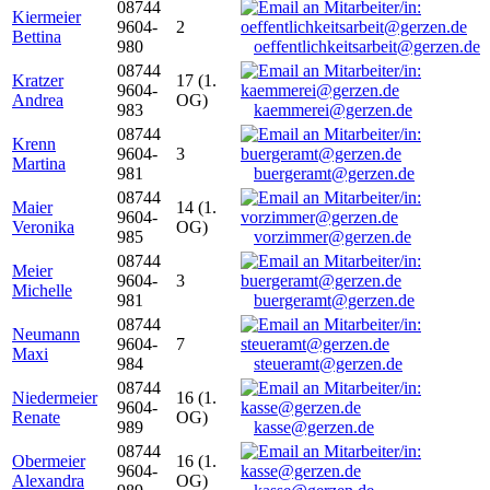
08744
Kiermeier
9604-
2
Bettina
980
oeffentlichkeitsarbeit@gerzen.de
08744
Kratzer
17 (1.
9604-
Andrea
OG)
983
kaemmerei@gerzen.de
08744
Krenn
9604-
3
Martina
981
buergeramt@gerzen.de
08744
Maier
14 (1.
9604-
Veronika
OG)
985
vorzimmer@gerzen.de
08744
Meier
9604-
3
Michelle
981
buergeramt@gerzen.de
08744
Neumann
9604-
7
Maxi
984
steueramt@gerzen.de
08744
Niedermeier
16 (1.
9604-
Renate
OG)
989
kasse@gerzen.de
08744
Obermeier
16 (1.
9604-
Alexandra
OG)