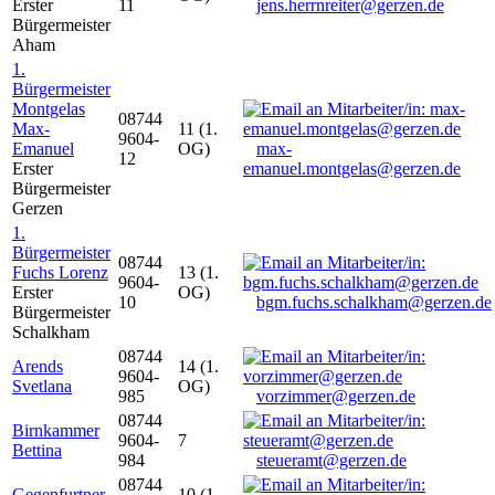
Erster
11
jens.herrnreiter@gerzen.de
Bürgermeister
Aham
1.
Bürgermeister
Montgelas
08744
Max-
11 (1.
9604-
Emanuel
OG)
max-
12
Erster
emanuel.montgelas@gerzen.de
Bürgermeister
Gerzen
1.
Bürgermeister
08744
Fuchs Lorenz
13 (1.
9604-
Erster
OG)
10
bgm.fuchs.schalkham@gerzen.de
Bürgermeister
Schalkham
08744
Arends
14 (1.
9604-
Svetlana
OG)
985
vorzimmer@gerzen.de
08744
Birnkammer
9604-
7
Bettina
984
steueramt@gerzen.de
08744
Gegenfurtner
10 (1.