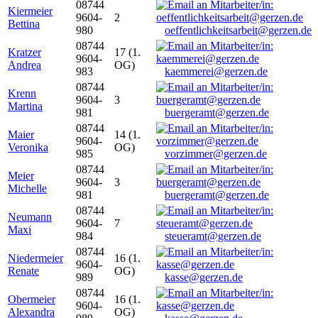
08744
Kiermeier
9604-
2
Bettina
980
oeffentlichkeitsarbeit@gerzen.de
08744
Kratzer
17 (1.
9604-
Andrea
OG)
983
kaemmerei@gerzen.de
08744
Krenn
9604-
3
Martina
981
buergeramt@gerzen.de
08744
Maier
14 (1.
9604-
Veronika
OG)
985
vorzimmer@gerzen.de
08744
Meier
9604-
3
Michelle
981
buergeramt@gerzen.de
08744
Neumann
9604-
7
Maxi
984
steueramt@gerzen.de
08744
Niedermeier
16 (1.
9604-
Renate
OG)
989
kasse@gerzen.de
08744
Obermeier
16 (1.
9604-
Alexandra
OG)