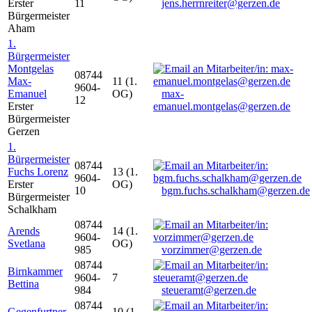
Erster
11
jens.herrnreiter@gerzen.de
Bürgermeister
Aham
1.
Bürgermeister
Montgelas
08744
Max-
11 (1.
9604-
Emanuel
OG)
max-
12
Erster
emanuel.montgelas@gerzen.de
Bürgermeister
Gerzen
1.
Bürgermeister
08744
Fuchs Lorenz
13 (1.
9604-
Erster
OG)
10
bgm.fuchs.schalkham@gerzen.de
Bürgermeister
Schalkham
08744
Arends
14 (1.
9604-
Svetlana
OG)
985
vorzimmer@gerzen.de
08744
Birnkammer
9604-
7
Bettina
984
steueramt@gerzen.de
08744
Gegenfurtner
10 (1.