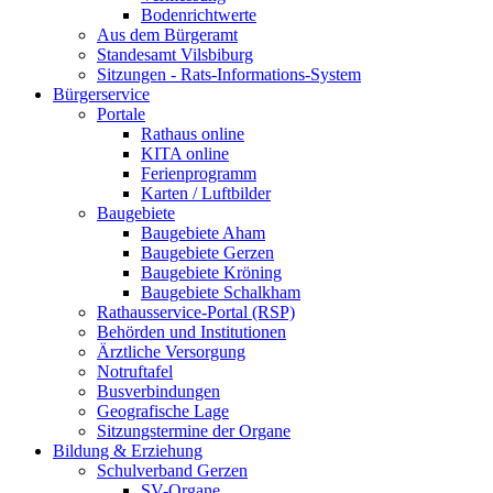
Bodenrichtwerte
Aus dem Bürgeramt
Standesamt Vilsbiburg
Sitzungen - Rats-Informations-System
Bürgerservice
Portale
Rathaus online
KITA online
Ferienprogramm
Karten / Luftbilder
Baugebiete
Baugebiete Aham
Baugebiete Gerzen
Baugebiete Kröning
Baugebiete Schalkham
Rathausservice-Portal (RSP)
Behörden und Institutionen
Ärztliche Versorgung
Notruftafel
Busverbindungen
Geografische Lage
Sitzungstermine der Organe
Bildung & Erziehung
Schulverband Gerzen
SV-Organe