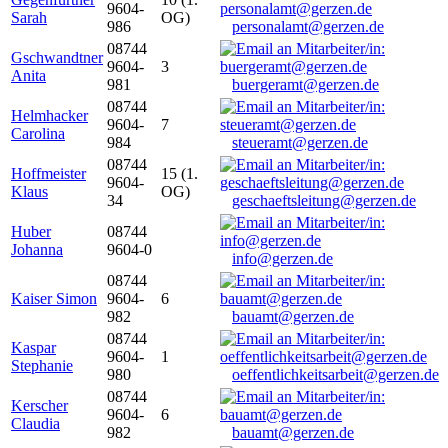
9604-
Sarah
OG)
986
personalamt@gerzen.de
08744
Gschwandtner
9604-
3
Anita
981
buergeramt@gerzen.de
08744
Helmhacker
9604-
7
Carolina
984
steueramt@gerzen.de
08744
Hoffmeister
15 (1.
9604-
Klaus
OG)
34
geschaeftsleitung@gerzen.de
Huber
08744
Johanna
9604-0
info@gerzen.de
08744
Kaiser Simon
9604-
6
982
bauamt@gerzen.de
08744
Kaspar
9604-
1
Stephanie
980
oeffentlichkeitsarbeit@gerzen.de
08744
Kerscher
9604-
6
Claudia
982
bauamt@gerzen.de