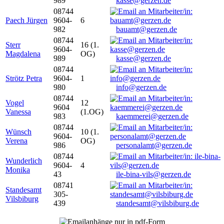
989
kasse@gerzen.de
08744
Paech Jürgen
9604-
6
982
bauamt@gerzen.de
08744
Sterr
16 (1.
9604-
Magdalena
OG)
989
kasse@gerzen.de
08744
Strötz Petra
9604-
1
980
info@gerzen.de
08744
Vogel
12
9604
Vanessa
(1.OG)
983
kaemmerei@gerzen.de
08744
Wünsch
10 (1.
9604-
Verena
OG)
986
personalamt@gerzen.de
08744
Wunderlich
9604-
4
Monika
43
ile-bina-vils@gerzen.de
08741
Standesamt
305-
Vilsbiburg
439
standesamt@vilsbiburg.de