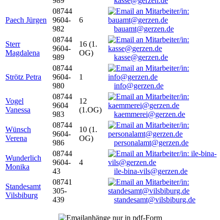
989
kasse@gerzen.de
08744
Paech Jürgen
9604-
6
982
bauamt@gerzen.de
08744
Sterr
16 (1.
9604-
Magdalena
OG)
989
kasse@gerzen.de
08744
Strötz Petra
9604-
1
980
info@gerzen.de
08744
Vogel
12
9604
Vanessa
(1.OG)
983
kaemmerei@gerzen.de
08744
Wünsch
10 (1.
9604-
Verena
OG)
986
personalamt@gerzen.de
08744
Wunderlich
9604-
4
Monika
43
ile-bina-vils@gerzen.de
08741
Standesamt
305-
Vilsbiburg
439
standesamt@vilsbiburg.de