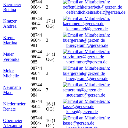
08744
Kiermeier
9604-
2
Bettina
980
oeffentlichkeitsarbeit@gerzen.de
08744
Kratzer
17 (1.
9604-
Andrea
OG)
983
kaemmerei@gerzen.de
08744
Krenn
9604-
3
Martina
981
buergeramt@gerzen.de
08744
Maier
14 (1.
9604-
Veronika
OG)
985
vorzimmer@gerzen.de
08744
Meier
9604-
3
Michelle
981
buergeramt@gerzen.de
08744
Neumann
9604-
7
Maxi
984
steueramt@gerzen.de
08744
Niedermeier
16 (1.
9604-
Renate
OG)
989
kasse@gerzen.de
08744
Obermeier
16 (1.
9604-
Alexandra
OG)