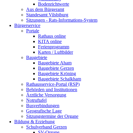
Bodenrichtwerte
Aus dem Bürgeramt
Standesamt Vilsbiburg
Sitzungen - Rats-Informations-System
Bürgerservice
Portale
Rathaus online
KITA online
Ferienprogramm
Karten / Luftbilder
Baugebiete
Baugebiete Aham
Baugebiete Gerzen
Baugebiete Kröning
Baugebiete Schalkham
Rathausservice-Portal (RSP)
Behörden und Institutionen
Ärztliche Versorgung
Notruftafel
Busverbindungen
Geografische Lage
Sitzungstermine der Organe
Bildung & Erziehung
Schulverband Gerzen
SV-Organe