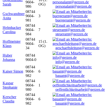
9604-
Sarah
OG)
986
personalamt@gerzen.de
08744
Gschwandtner
9604-
3
Anita
981
buergeramt@gerzen.de
08744
Helmhacker
9604-
7
Carolina
984
steueramt@gerzen.de
08744
Hoffmeister
15 (1.
9604-
Klaus
OG)
34
geschaeftsleitung@gerzen.de
Huber
08744
Johanna
9604-0
info@gerzen.de
08744
Kaiser Simon
9604-
6
982
bauamt@gerzen.de
08744
Kaspar
9604-
1
Stephanie
980
oeffentlichkeitsarbeit@gerzen.de
08744
Kerscher
9604-
6
Claudia
982
bauamt@gerzen.de