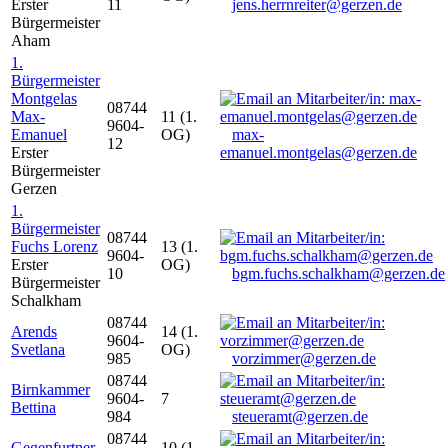
Erster
11
jens.herrnreiter@gerzen.de
Bürgermeister
Aham
1.
Bürgermeister
Montgelas
08744
Max-
11 (1.
9604-
Emanuel
OG)
max-
12
Erster
emanuel.montgelas@gerzen.de
Bürgermeister
Gerzen
1.
Bürgermeister
08744
Fuchs Lorenz
13 (1.
9604-
Erster
OG)
10
bgm.fuchs.schalkham@gerzen.de
Bürgermeister
Schalkham
08744
Arends
14 (1.
9604-
Svetlana
OG)
985
vorzimmer@gerzen.de
08744
Birnkammer
9604-
7
Bettina
984
steueramt@gerzen.de
08744
Gegenfurtner
10 (1.