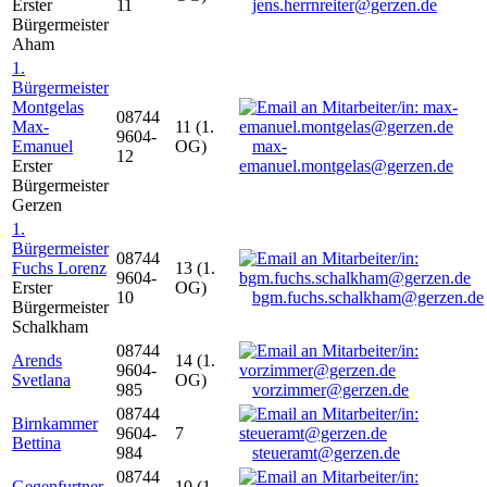
Erster
11
jens.herrnreiter@gerzen.de
Bürgermeister
Aham
1.
Bürgermeister
Montgelas
08744
Max-
11 (1.
9604-
Emanuel
OG)
max-
12
Erster
emanuel.montgelas@gerzen.de
Bürgermeister
Gerzen
1.
Bürgermeister
08744
Fuchs Lorenz
13 (1.
9604-
Erster
OG)
10
bgm.fuchs.schalkham@gerzen.de
Bürgermeister
Schalkham
08744
Arends
14 (1.
9604-
Svetlana
OG)
985
vorzimmer@gerzen.de
08744
Birnkammer
9604-
7
Bettina
984
steueramt@gerzen.de
08744
Gegenfurtner
10 (1.