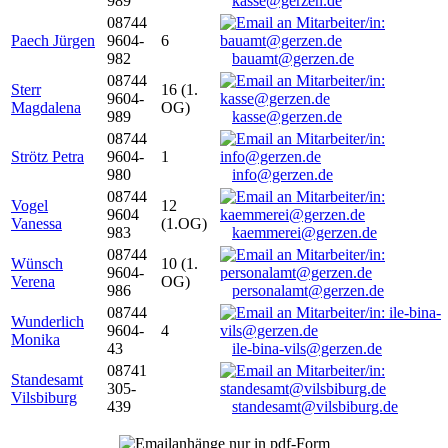
989
kasse@gerzen.de
08744
Paech Jürgen
9604-
6
982
bauamt@gerzen.de
08744
Sterr
16 (1.
9604-
Magdalena
OG)
989
kasse@gerzen.de
08744
Strötz Petra
9604-
1
980
info@gerzen.de
08744
Vogel
12
9604
Vanessa
(1.OG)
983
kaemmerei@gerzen.de
08744
Wünsch
10 (1.
9604-
Verena
OG)
986
personalamt@gerzen.de
08744
Wunderlich
9604-
4
Monika
43
ile-bina-vils@gerzen.de
08741
Standesamt
305-
Vilsbiburg
439
standesamt@vilsbiburg.de