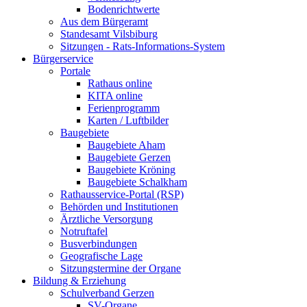
Bodenrichtwerte
Aus dem Bürgeramt
Standesamt Vilsbiburg
Sitzungen - Rats-Informations-System
Bürgerservice
Portale
Rathaus online
KITA online
Ferienprogramm
Karten / Luftbilder
Baugebiete
Baugebiete Aham
Baugebiete Gerzen
Baugebiete Kröning
Baugebiete Schalkham
Rathausservice-Portal (RSP)
Behörden und Institutionen
Ärztliche Versorgung
Notruftafel
Busverbindungen
Geografische Lage
Sitzungstermine der Organe
Bildung & Erziehung
Schulverband Gerzen
SV-Organe