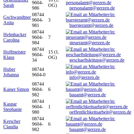
9604-
Sarah
OG)
986
personalamt@gerzen.de
08744
Gschwandtner
9604-
3
Anita
981
buergeramt@gerzen.de
08744
Helmhacker
9604-
7
Carolina
984
steueramt@gerzen.de
08744
Hoffmeister
15 (1.
9604-
Klaus
OG)
34
geschaeftsleitung@gerzen.de
Huber
08744
Johanna
9604-0
info@gerzen.de
08744
Kaiser Simon
9604-
6
982
bauamt@gerzen.de
08744
Kaspar
9604-
1
Stephanie
980
oeffentlichkeitsarbeit@gerzen.de
08744
Kerscher
9604-
6
Claudia
982
bauamt@gerzen.de