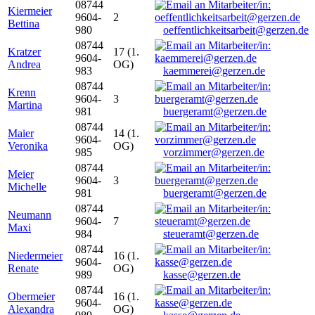
08744
Kiermeier
9604-
2
Bettina
980
oeffentlichkeitsarbeit@gerzen.de
08744
Kratzer
17 (1.
9604-
Andrea
OG)
983
kaemmerei@gerzen.de
08744
Krenn
9604-
3
Martina
981
buergeramt@gerzen.de
08744
Maier
14 (1.
9604-
Veronika
OG)
985
vorzimmer@gerzen.de
08744
Meier
9604-
3
Michelle
981
buergeramt@gerzen.de
08744
Neumann
9604-
7
Maxi
984
steueramt@gerzen.de
08744
Niedermeier
16 (1.
9604-
Renate
OG)
989
kasse@gerzen.de
08744
Obermeier
16 (1.
9604-
Alexandra
OG)