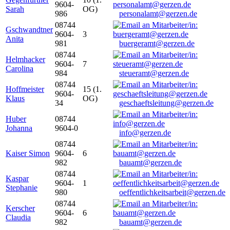
9604-
Sarah
OG)
986
personalamt@gerzen.de
08744
Gschwandtner
9604-
3
Anita
981
buergeramt@gerzen.de
08744
Helmhacker
9604-
7
Carolina
984
steueramt@gerzen.de
08744
Hoffmeister
15 (1.
9604-
Klaus
OG)
34
geschaeftsleitung@gerzen.de
Huber
08744
Johanna
9604-0
info@gerzen.de
08744
Kaiser Simon
9604-
6
982
bauamt@gerzen.de
08744
Kaspar
9604-
1
Stephanie
980
oeffentlichkeitsarbeit@gerzen.de
08744
Kerscher
9604-
6
Claudia
982
bauamt@gerzen.de