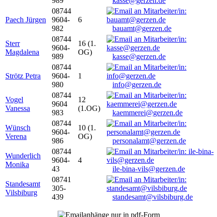
989
kasse@gerzen.de
08744
Paech Jürgen
9604-
6
982
bauamt@gerzen.de
08744
Sterr
16 (1.
9604-
Magdalena
OG)
989
kasse@gerzen.de
08744
Strötz Petra
9604-
1
980
info@gerzen.de
08744
Vogel
12
9604
Vanessa
(1.OG)
983
kaemmerei@gerzen.de
08744
Wünsch
10 (1.
9604-
Verena
OG)
986
personalamt@gerzen.de
08744
Wunderlich
9604-
4
Monika
43
ile-bina-vils@gerzen.de
08741
Standesamt
305-
Vilsbiburg
439
standesamt@vilsbiburg.de