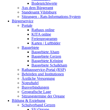
Bodenrichtwerte
Aus dem Bürgeramt
Standesamt Vilsbiburg
Sitzungen - Rats-Informations-System
Bürgerservice
Portale
Rathaus online
KITA online
Ferienprogramm
Karten / Luftbilder
Baugebiete
Baugebiete Aham
Baugebiete Gerzen
Baugebiete Kröning
Baugebiete Schalkham
Rathausservice-Portal (RSP)
Behörden und Institutionen
Ärztliche Versorgung
Notruftafel
Busverbindungen
Geografische Lage
Sitzungstermine der Organe
Bildung & Erziehung
Schulverband Gerzen
SV-Organe