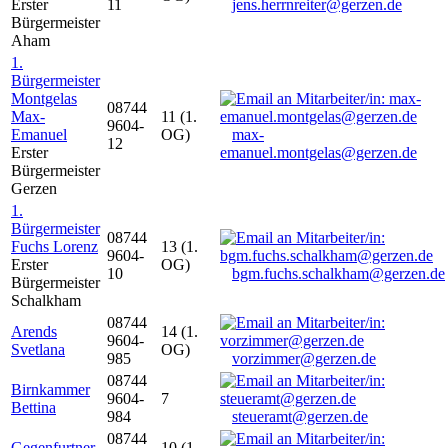
Erster
11
jens.herrnreiter@gerzen.de
Bürgermeister
Aham
1.
Bürgermeister
Montgelas
08744
Max-
11 (1.
9604-
Emanuel
OG)
max-
12
Erster
emanuel.montgelas@gerzen.de
Bürgermeister
Gerzen
1.
Bürgermeister
08744
Fuchs Lorenz
13 (1.
9604-
Erster
OG)
10
bgm.fuchs.schalkham@gerzen.de
Bürgermeister
Schalkham
08744
Arends
14 (1.
9604-
Svetlana
OG)
985
vorzimmer@gerzen.de
08744
Birnkammer
9604-
7
Bettina
984
steueramt@gerzen.de
08744
Gegenfurtner
10 (1.