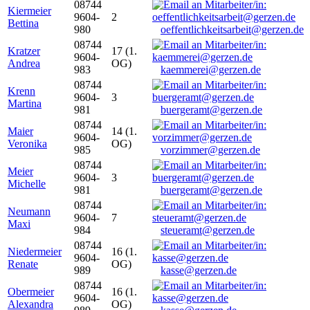
08744
Kiermeier
9604-
2
Bettina
980
oeffentlichkeitsarbeit@gerzen.de
08744
Kratzer
17 (1.
9604-
Andrea
OG)
983
kaemmerei@gerzen.de
08744
Krenn
9604-
3
Martina
981
buergeramt@gerzen.de
08744
Maier
14 (1.
9604-
Veronika
OG)
985
vorzimmer@gerzen.de
08744
Meier
9604-
3
Michelle
981
buergeramt@gerzen.de
08744
Neumann
9604-
7
Maxi
984
steueramt@gerzen.de
08744
Niedermeier
16 (1.
9604-
Renate
OG)
989
kasse@gerzen.de
08744
Obermeier
16 (1.
9604-
Alexandra
OG)