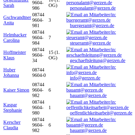
9604-
Sarah
OG)
986
personalamt@gerzen.de
08744
Gschwandtner
9604-
3
Anita
981
buergeramt@gerzen.de
08744
Helmhacker
9604-
7
Carolina
984
steueramt@gerzen.de
08744
Hoffmeister
15 (1.
9604-
Klaus
OG)
34
geschaeftsleitung@gerzen.de
Huber
08744
Johanna
9604-0
info@gerzen.de
08744
Kaiser Simon
9604-
6
982
bauamt@gerzen.de
08744
Kaspar
9604-
1
Stephanie
980
oeffentlichkeitsarbeit@gerzen.de
08744
Kerscher
9604-
6
Claudia
982
bauamt@gerzen.de