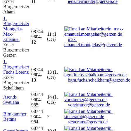
Erster
11
jens.herrnreiter@gerzen.de
Bürgermeister
Aham
1.
Bürgermeister
Montgelas
08744
Max-
11 (1.
9604-
Emanuel
OG)
max-
12
Erster
emanuel.montgelas@gerzen.de
Bürgermeister
Gerzen
1.
Bürgermeister
08744
Fuchs Lorenz
13 (1.
9604-
Erster
OG)
10
bgm.fuchs.schalkham@gerzen.de
Bürgermeister
Schalkham
08744
Arends
14 (1.
9604-
Svetlana
OG)
985
vorzimmer@gerzen.de
08744
Birnkammer
9604-
7
Bettina
984
steueramt@gerzen.de
08744
Gegenfurtner
10 (1.