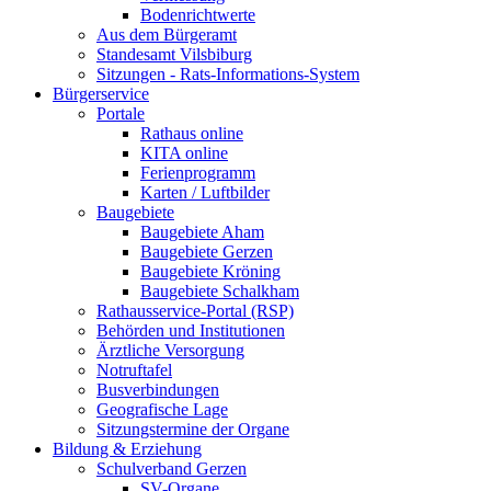
Bodenrichtwerte
Aus dem Bürgeramt
Standesamt Vilsbiburg
Sitzungen - Rats-Informations-System
Bürgerservice
Portale
Rathaus online
KITA online
Ferienprogramm
Karten / Luftbilder
Baugebiete
Baugebiete Aham
Baugebiete Gerzen
Baugebiete Kröning
Baugebiete Schalkham
Rathausservice-Portal (RSP)
Behörden und Institutionen
Ärztliche Versorgung
Notruftafel
Busverbindungen
Geografische Lage
Sitzungstermine der Organe
Bildung & Erziehung
Schulverband Gerzen
SV-Organe