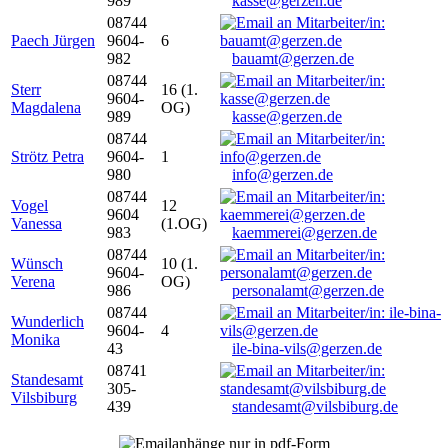
989
kasse@gerzen.de
08744
Paech Jürgen
9604-
6
982
bauamt@gerzen.de
08744
Sterr
16 (1.
9604-
Magdalena
OG)
989
kasse@gerzen.de
08744
Strötz Petra
9604-
1
980
info@gerzen.de
08744
Vogel
12
9604
Vanessa
(1.OG)
983
kaemmerei@gerzen.de
08744
Wünsch
10 (1.
9604-
Verena
OG)
986
personalamt@gerzen.de
08744
Wunderlich
9604-
4
Monika
43
ile-bina-vils@gerzen.de
08741
Standesamt
305-
Vilsbiburg
439
standesamt@vilsbiburg.de