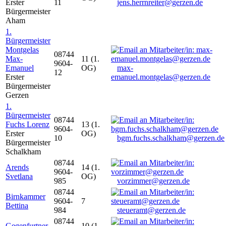
Erster
11
jens.herrnreiter@gerzen.de
Bürgermeister
Aham
1.
Bürgermeister
Montgelas
08744
Max-
11 (1.
9604-
Emanuel
OG)
max-
12
Erster
emanuel.montgelas@gerzen.de
Bürgermeister
Gerzen
1.
Bürgermeister
08744
Fuchs Lorenz
13 (1.
9604-
Erster
OG)
10
bgm.fuchs.schalkham@gerzen.de
Bürgermeister
Schalkham
08744
Arends
14 (1.
9604-
Svetlana
OG)
985
vorzimmer@gerzen.de
08744
Birnkammer
9604-
7
Bettina
984
steueramt@gerzen.de
08744
Gegenfurtner
10 (1.