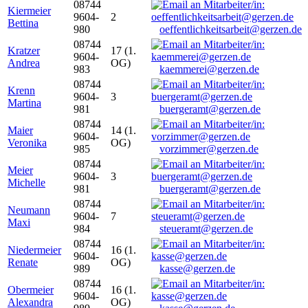
08744
Kiermeier
9604-
2
Bettina
980
oeffentlichkeitsarbeit@gerzen.de
08744
Kratzer
17 (1.
9604-
Andrea
OG)
983
kaemmerei@gerzen.de
08744
Krenn
9604-
3
Martina
981
buergeramt@gerzen.de
08744
Maier
14 (1.
9604-
Veronika
OG)
985
vorzimmer@gerzen.de
08744
Meier
9604-
3
Michelle
981
buergeramt@gerzen.de
08744
Neumann
9604-
7
Maxi
984
steueramt@gerzen.de
08744
Niedermeier
16 (1.
9604-
Renate
OG)
989
kasse@gerzen.de
08744
Obermeier
16 (1.
9604-
Alexandra
OG)