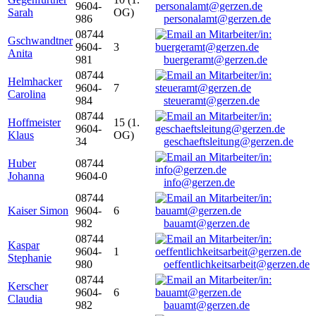
9604-
Sarah
OG)
986
personalamt@gerzen.de
08744
Gschwandtner
9604-
3
Anita
981
buergeramt@gerzen.de
08744
Helmhacker
9604-
7
Carolina
984
steueramt@gerzen.de
08744
Hoffmeister
15 (1.
9604-
Klaus
OG)
34
geschaeftsleitung@gerzen.de
Huber
08744
Johanna
9604-0
info@gerzen.de
08744
Kaiser Simon
9604-
6
982
bauamt@gerzen.de
08744
Kaspar
9604-
1
Stephanie
980
oeffentlichkeitsarbeit@gerzen.de
08744
Kerscher
9604-
6
Claudia
982
bauamt@gerzen.de