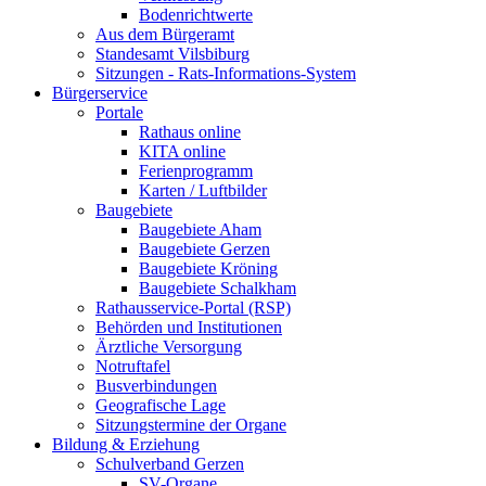
Bodenrichtwerte
Aus dem Bürgeramt
Standesamt Vilsbiburg
Sitzungen - Rats-Informations-System
Bürgerservice
Portale
Rathaus online
KITA online
Ferienprogramm
Karten / Luftbilder
Baugebiete
Baugebiete Aham
Baugebiete Gerzen
Baugebiete Kröning
Baugebiete Schalkham
Rathausservice-Portal (RSP)
Behörden und Institutionen
Ärztliche Versorgung
Notruftafel
Busverbindungen
Geografische Lage
Sitzungstermine der Organe
Bildung & Erziehung
Schulverband Gerzen
SV-Organe