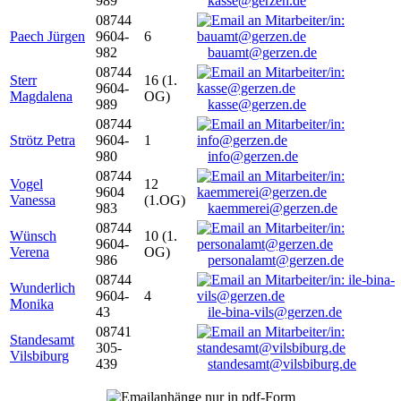
989
kasse@gerzen.de
08744
Paech Jürgen
9604-
6
982
bauamt@gerzen.de
08744
Sterr
16 (1.
9604-
Magdalena
OG)
989
kasse@gerzen.de
08744
Strötz Petra
9604-
1
980
info@gerzen.de
08744
Vogel
12
9604
Vanessa
(1.OG)
983
kaemmerei@gerzen.de
08744
Wünsch
10 (1.
9604-
Verena
OG)
986
personalamt@gerzen.de
08744
Wunderlich
9604-
4
Monika
43
ile-bina-vils@gerzen.de
08741
Standesamt
305-
Vilsbiburg
439
standesamt@vilsbiburg.de