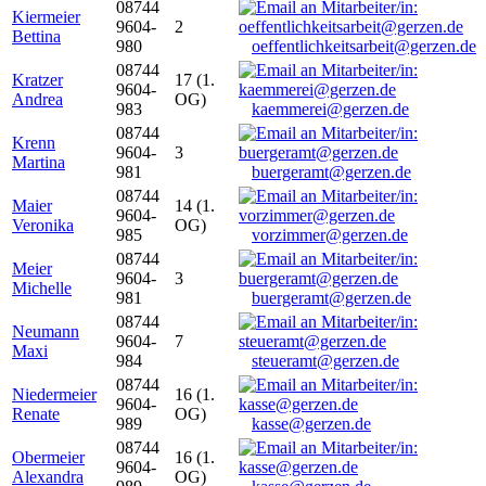
08744
Kiermeier
9604-
2
Bettina
980
oeffentlichkeitsarbeit@gerzen.de
08744
Kratzer
17 (1.
9604-
Andrea
OG)
983
kaemmerei@gerzen.de
08744
Krenn
9604-
3
Martina
981
buergeramt@gerzen.de
08744
Maier
14 (1.
9604-
Veronika
OG)
985
vorzimmer@gerzen.de
08744
Meier
9604-
3
Michelle
981
buergeramt@gerzen.de
08744
Neumann
9604-
7
Maxi
984
steueramt@gerzen.de
08744
Niedermeier
16 (1.
9604-
Renate
OG)
989
kasse@gerzen.de
08744
Obermeier
16 (1.
9604-
Alexandra
OG)