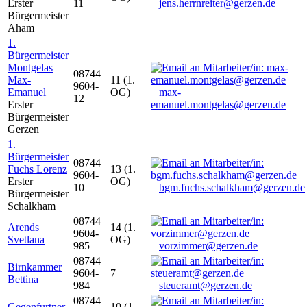
Erster
11
jens.herrnreiter@gerzen.de
Bürgermeister
Aham
1.
Bürgermeister
Montgelas
08744
Max-
11 (1.
9604-
Emanuel
OG)
max-
12
Erster
emanuel.montgelas@gerzen.de
Bürgermeister
Gerzen
1.
Bürgermeister
08744
Fuchs Lorenz
13 (1.
9604-
Erster
OG)
10
bgm.fuchs.schalkham@gerzen.de
Bürgermeister
Schalkham
08744
Arends
14 (1.
9604-
Svetlana
OG)
985
vorzimmer@gerzen.de
08744
Birnkammer
9604-
7
Bettina
984
steueramt@gerzen.de
08744
Gegenfurtner
10 (1.