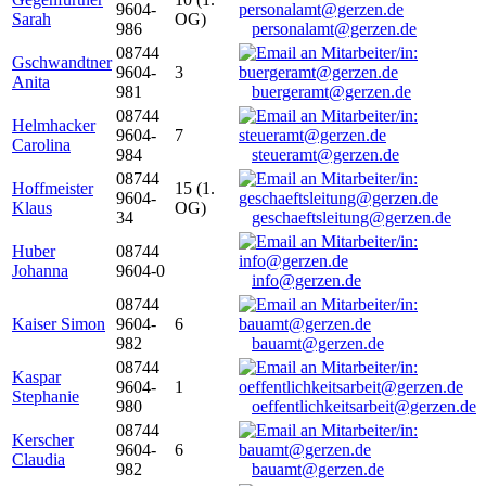
9604-
Sarah
OG)
986
personalamt@gerzen.de
08744
Gschwandtner
9604-
3
Anita
981
buergeramt@gerzen.de
08744
Helmhacker
9604-
7
Carolina
984
steueramt@gerzen.de
08744
Hoffmeister
15 (1.
9604-
Klaus
OG)
34
geschaeftsleitung@gerzen.de
Huber
08744
Johanna
9604-0
info@gerzen.de
08744
Kaiser Simon
9604-
6
982
bauamt@gerzen.de
08744
Kaspar
9604-
1
Stephanie
980
oeffentlichkeitsarbeit@gerzen.de
08744
Kerscher
9604-
6
Claudia
982
bauamt@gerzen.de