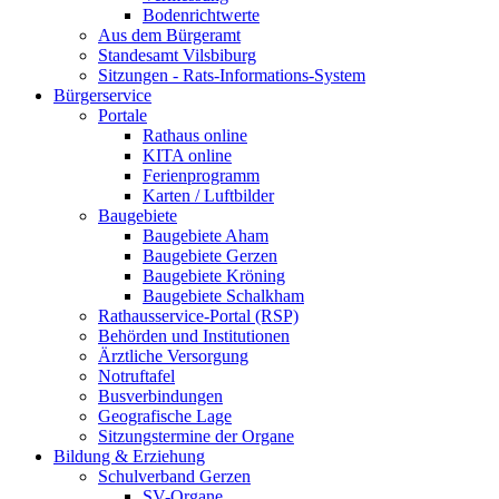
Bodenrichtwerte
Aus dem Bürgeramt
Standesamt Vilsbiburg
Sitzungen - Rats-Informations-System
Bürgerservice
Portale
Rathaus online
KITA online
Ferienprogramm
Karten / Luftbilder
Baugebiete
Baugebiete Aham
Baugebiete Gerzen
Baugebiete Kröning
Baugebiete Schalkham
Rathausservice-Portal (RSP)
Behörden und Institutionen
Ärztliche Versorgung
Notruftafel
Busverbindungen
Geografische Lage
Sitzungstermine der Organe
Bildung & Erziehung
Schulverband Gerzen
SV-Organe