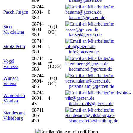
989
kasse@gerzen.de
08744
Paech Jürgen
9604-
6
982
bauamt@gerzen.de
08744
Sterr
16 (1.
9604-
Magdalena
OG)
989
kasse@gerzen.de
08744
Strötz Petra
9604-
1
980
info@gerzen.de
08744
Vogel
12
9604
Vanessa
(1.OG)
983
kaemmerei@gerzen.de
08744
Wünsch
10 (1.
9604-
Verena
OG)
986
personalamt@gerzen.de
08744
Wunderlich
9604-
4
Monika
43
ile-bina-vils@gerzen.de
08741
Standesamt
305-
Vilsbiburg
439
standesamt@vilsbiburg.de