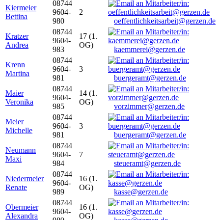
08744
Kiermeier
9604-
2
Bettina
980
oeffentlichkeitsarbeit@gerzen.de
08744
Kratzer
17 (1.
9604-
Andrea
OG)
983
kaemmerei@gerzen.de
08744
Krenn
9604-
3
Martina
981
buergeramt@gerzen.de
08744
Maier
14 (1.
9604-
Veronika
OG)
985
vorzimmer@gerzen.de
08744
Meier
9604-
3
Michelle
981
buergeramt@gerzen.de
08744
Neumann
9604-
7
Maxi
984
steueramt@gerzen.de
08744
Niedermeier
16 (1.
9604-
Renate
OG)
989
kasse@gerzen.de
08744
Obermeier
16 (1.
9604-
Alexandra
OG)