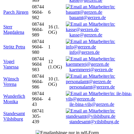
989
kasse@gerzen.de
08744
Paech Jürgen
9604-
6
982
bauamt@gerzen.de
08744
Sterr
16 (1.
9604-
Magdalena
OG)
989
kasse@gerzen.de
08744
Strötz Petra
9604-
1
980
info@gerzen.de
08744
Vogel
12
9604
Vanessa
(1.OG)
983
kaemmerei@gerzen.de
08744
Wünsch
10 (1.
9604-
Verena
OG)
986
personalamt@gerzen.de
08744
Wunderlich
9604-
4
Monika
43
ile-bina-vils@gerzen.de
08741
Standesamt
305-
Vilsbiburg
439
standesamt@vilsbiburg.de