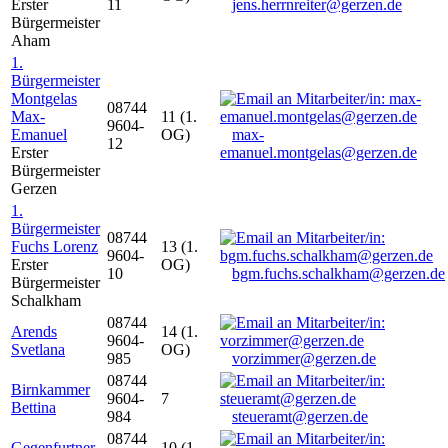
Erster
11
jens.herrnreiter@gerzen.de
Bürgermeister
Aham
1.
Bürgermeister
Montgelas
08744
Max-
11 (1.
9604-
Emanuel
OG)
max-
12
Erster
emanuel.montgelas@gerzen.de
Bürgermeister
Gerzen
1.
Bürgermeister
08744
Fuchs Lorenz
13 (1.
9604-
Erster
OG)
10
bgm.fuchs.schalkham@gerzen.de
Bürgermeister
Schalkham
08744
Arends
14 (1.
9604-
Svetlana
OG)
985
vorzimmer@gerzen.de
08744
Birnkammer
9604-
7
Bettina
984
steueramt@gerzen.de
08744
Gegenfurtner
10 (1.