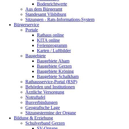
Bodenrichtwerte
Aus dem Bürgeramt
Standesamt Vilsbiburg
Sitzungen - Rats-Informations-System
Bürgerservice
Portale
Rathaus online
KITA online
Ferienprogramm
Karten / Luftbilder
Baugebiete
Baugebiete Aham
Baugebiete Gerzen
Baugebiete Kröning
Baugebiete Schalkham
Rathausservice-Portal (RSP)
Behörden und Institutionen
Ärztliche Versorgung
Notruftafel
Busverbindungen
Geografische Lage
Sitzungstermine der Organe
Bildung & Erziehung
Schulverband Gerzen
SV-Organe