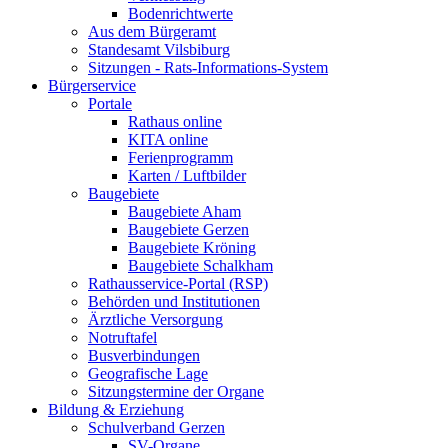
Bodenrichtwerte
Aus dem Bürgeramt
Standesamt Vilsbiburg
Sitzungen - Rats-Informations-System
Bürgerservice
Portale
Rathaus online
KITA online
Ferienprogramm
Karten / Luftbilder
Baugebiete
Baugebiete Aham
Baugebiete Gerzen
Baugebiete Kröning
Baugebiete Schalkham
Rathausservice-Portal (RSP)
Behörden und Institutionen
Ärztliche Versorgung
Notruftafel
Busverbindungen
Geografische Lage
Sitzungstermine der Organe
Bildung & Erziehung
Schulverband Gerzen
SV-Organe