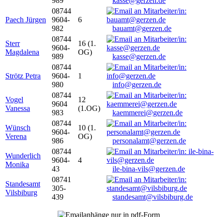
989
kasse@gerzen.de
08744
Paech Jürgen
9604-
6
982
bauamt@gerzen.de
08744
Sterr
16 (1.
9604-
Magdalena
OG)
989
kasse@gerzen.de
08744
Strötz Petra
9604-
1
980
info@gerzen.de
08744
Vogel
12
9604
Vanessa
(1.OG)
983
kaemmerei@gerzen.de
08744
Wünsch
10 (1.
9604-
Verena
OG)
986
personalamt@gerzen.de
08744
Wunderlich
9604-
4
Monika
43
ile-bina-vils@gerzen.de
08741
Standesamt
305-
Vilsbiburg
439
standesamt@vilsbiburg.de