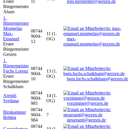
Erster
11
jens.herrnreiter@gerzen.de
Bürgermeister
Aham
1.
Bürgermeister
Montgelas
08744
Max-
11 (1.
9604-
Emanuel
OG)
max-
12
Erster
emanuel.montgelas@gerzen.de
Bürgermeister
Gerzen
1.
Bürgermeister
08744
Fuchs Lorenz
13 (1.
9604-
Erster
OG)
10
bgm.fuchs.schalkham@gerzen.de
Bürgermeister
Schalkham
08744
Arends
14 (1.
9604-
Svetlana
OG)
985
vorzimmer@gerzen.de
08744
Birnkammer
9604-
7
Bettina
984
steueramt@gerzen.de
08744
Gegenfurtner
10 (1.