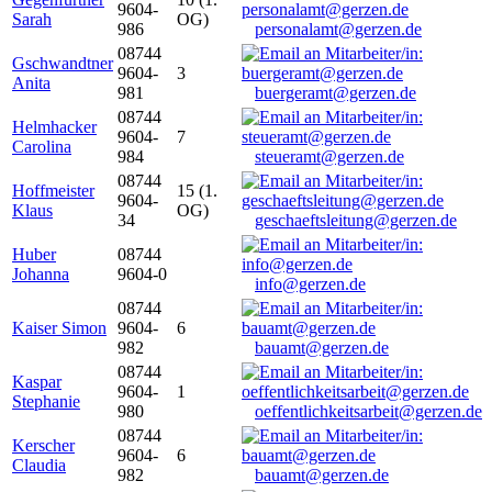
9604-
Sarah
OG)
986
personalamt@gerzen.de
08744
Gschwandtner
9604-
3
Anita
981
buergeramt@gerzen.de
08744
Helmhacker
9604-
7
Carolina
984
steueramt@gerzen.de
08744
Hoffmeister
15 (1.
9604-
Klaus
OG)
34
geschaeftsleitung@gerzen.de
Huber
08744
Johanna
9604-0
info@gerzen.de
08744
Kaiser Simon
9604-
6
982
bauamt@gerzen.de
08744
Kaspar
9604-
1
Stephanie
980
oeffentlichkeitsarbeit@gerzen.de
08744
Kerscher
9604-
6
Claudia
982
bauamt@gerzen.de