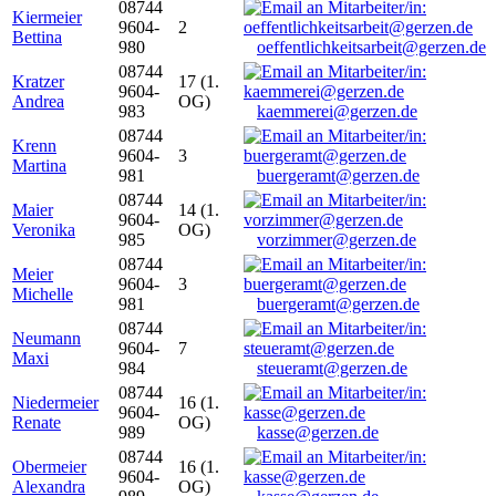
08744
Kiermeier
9604-
2
Bettina
980
oeffentlichkeitsarbeit@gerzen.de
08744
Kratzer
17 (1.
9604-
Andrea
OG)
983
kaemmerei@gerzen.de
08744
Krenn
9604-
3
Martina
981
buergeramt@gerzen.de
08744
Maier
14 (1.
9604-
Veronika
OG)
985
vorzimmer@gerzen.de
08744
Meier
9604-
3
Michelle
981
buergeramt@gerzen.de
08744
Neumann
9604-
7
Maxi
984
steueramt@gerzen.de
08744
Niedermeier
16 (1.
9604-
Renate
OG)
989
kasse@gerzen.de
08744
Obermeier
16 (1.
9604-
Alexandra
OG)