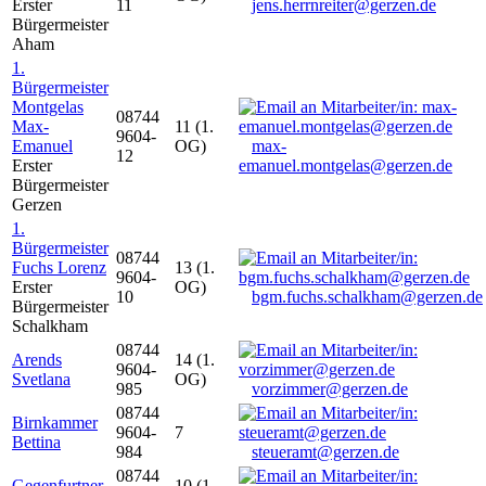
Erster
11
jens.herrnreiter@gerzen.de
Bürgermeister
Aham
1.
Bürgermeister
Montgelas
08744
Max-
11 (1.
9604-
Emanuel
OG)
max-
12
Erster
emanuel.montgelas@gerzen.de
Bürgermeister
Gerzen
1.
Bürgermeister
08744
Fuchs Lorenz
13 (1.
9604-
Erster
OG)
10
bgm.fuchs.schalkham@gerzen.de
Bürgermeister
Schalkham
08744
Arends
14 (1.
9604-
Svetlana
OG)
985
vorzimmer@gerzen.de
08744
Birnkammer
9604-
7
Bettina
984
steueramt@gerzen.de
08744
Gegenfurtner
10 (1.