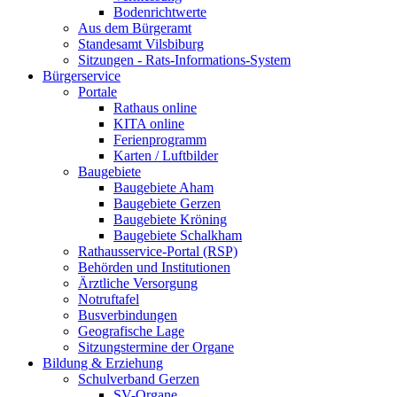
Bodenrichtwerte
Aus dem Bürgeramt
Standesamt Vilsbiburg
Sitzungen - Rats-Informations-System
Bürgerservice
Portale
Rathaus online
KITA online
Ferienprogramm
Karten / Luftbilder
Baugebiete
Baugebiete Aham
Baugebiete Gerzen
Baugebiete Kröning
Baugebiete Schalkham
Rathausservice-Portal (RSP)
Behörden und Institutionen
Ärztliche Versorgung
Notruftafel
Busverbindungen
Geografische Lage
Sitzungstermine der Organe
Bildung & Erziehung
Schulverband Gerzen
SV-Organe