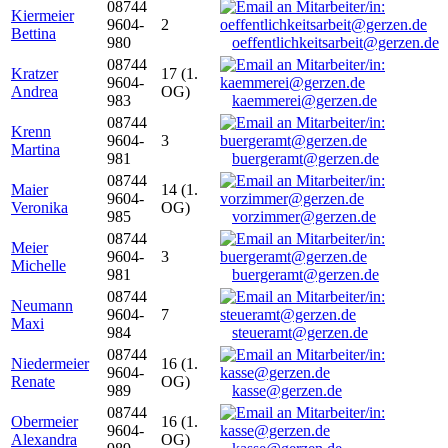
08744
Kiermeier
9604-
2
Bettina
980
oeffentlichkeitsarbeit@gerzen.de
08744
Kratzer
17 (1.
9604-
Andrea
OG)
983
kaemmerei@gerzen.de
08744
Krenn
9604-
3
Martina
981
buergeramt@gerzen.de
08744
Maier
14 (1.
9604-
Veronika
OG)
985
vorzimmer@gerzen.de
08744
Meier
9604-
3
Michelle
981
buergeramt@gerzen.de
08744
Neumann
9604-
7
Maxi
984
steueramt@gerzen.de
08744
Niedermeier
16 (1.
9604-
Renate
OG)
989
kasse@gerzen.de
08744
Obermeier
16 (1.
9604-
Alexandra
OG)