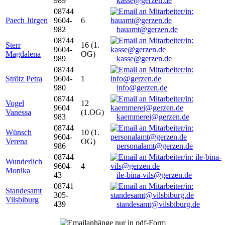
989
kasse@gerzen.de
08744
Paech Jürgen
9604-
6
982
bauamt@gerzen.de
08744
Sterr
16 (1.
9604-
Magdalena
OG)
989
kasse@gerzen.de
08744
Strötz Petra
9604-
1
980
info@gerzen.de
08744
Vogel
12
9604
Vanessa
(1.OG)
983
kaemmerei@gerzen.de
08744
Wünsch
10 (1.
9604-
Verena
OG)
986
personalamt@gerzen.de
08744
Wunderlich
9604-
4
Monika
43
ile-bina-vils@gerzen.de
08741
Standesamt
305-
Vilsbiburg
439
standesamt@vilsbiburg.de