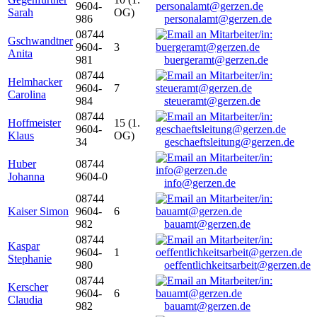
9604-
Sarah
OG)
986
personalamt@gerzen.de
08744
Gschwandtner
9604-
3
Anita
981
buergeramt@gerzen.de
08744
Helmhacker
9604-
7
Carolina
984
steueramt@gerzen.de
08744
Hoffmeister
15 (1.
9604-
Klaus
OG)
34
geschaeftsleitung@gerzen.de
Huber
08744
Johanna
9604-0
info@gerzen.de
08744
Kaiser Simon
9604-
6
982
bauamt@gerzen.de
08744
Kaspar
9604-
1
Stephanie
980
oeffentlichkeitsarbeit@gerzen.de
08744
Kerscher
9604-
6
Claudia
982
bauamt@gerzen.de