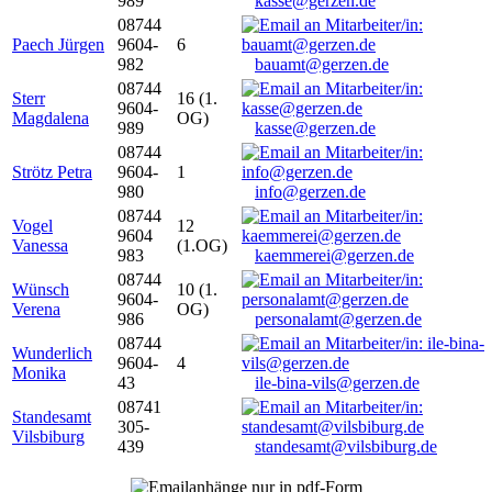
989
kasse@gerzen.de
08744
Paech Jürgen
9604-
6
982
bauamt@gerzen.de
08744
Sterr
16 (1.
9604-
Magdalena
OG)
989
kasse@gerzen.de
08744
Strötz Petra
9604-
1
980
info@gerzen.de
08744
Vogel
12
9604
Vanessa
(1.OG)
983
kaemmerei@gerzen.de
08744
Wünsch
10 (1.
9604-
Verena
OG)
986
personalamt@gerzen.de
08744
Wunderlich
9604-
4
Monika
43
ile-bina-vils@gerzen.de
08741
Standesamt
305-
Vilsbiburg
439
standesamt@vilsbiburg.de