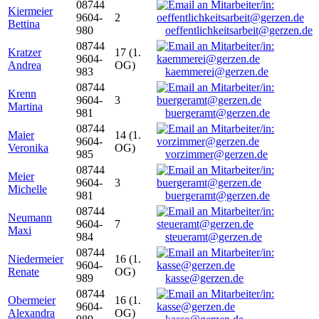
08744
Kiermeier
9604-
2
Bettina
980
oeffentlichkeitsarbeit@gerzen.de
08744
Kratzer
17 (1.
9604-
Andrea
OG)
983
kaemmerei@gerzen.de
08744
Krenn
9604-
3
Martina
981
buergeramt@gerzen.de
08744
Maier
14 (1.
9604-
Veronika
OG)
985
vorzimmer@gerzen.de
08744
Meier
9604-
3
Michelle
981
buergeramt@gerzen.de
08744
Neumann
9604-
7
Maxi
984
steueramt@gerzen.de
08744
Niedermeier
16 (1.
9604-
Renate
OG)
989
kasse@gerzen.de
08744
Obermeier
16 (1.
9604-
Alexandra
OG)