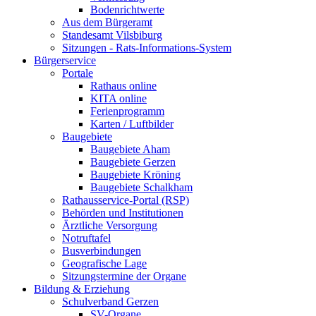
Bodenrichtwerte
Aus dem Bürgeramt
Standesamt Vilsbiburg
Sitzungen - Rats-Informations-System
Bürgerservice
Portale
Rathaus online
KITA online
Ferienprogramm
Karten / Luftbilder
Baugebiete
Baugebiete Aham
Baugebiete Gerzen
Baugebiete Kröning
Baugebiete Schalkham
Rathausservice-Portal (RSP)
Behörden und Institutionen
Ärztliche Versorgung
Notruftafel
Busverbindungen
Geografische Lage
Sitzungstermine der Organe
Bildung & Erziehung
Schulverband Gerzen
SV-Organe