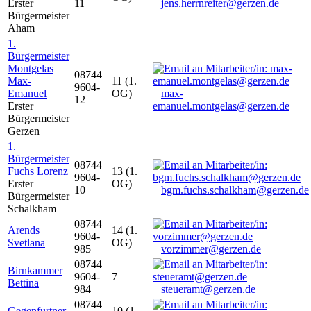
Erster
11
jens.herrnreiter@gerzen.de
Bürgermeister
Aham
1.
Bürgermeister
Montgelas
08744
Max-
11 (1.
9604-
Emanuel
OG)
max-
12
Erster
emanuel.montgelas@gerzen.de
Bürgermeister
Gerzen
1.
Bürgermeister
08744
Fuchs Lorenz
13 (1.
9604-
Erster
OG)
10
bgm.fuchs.schalkham@gerzen.de
Bürgermeister
Schalkham
08744
Arends
14 (1.
9604-
Svetlana
OG)
985
vorzimmer@gerzen.de
08744
Birnkammer
9604-
7
Bettina
984
steueramt@gerzen.de
08744
Gegenfurtner
10 (1.