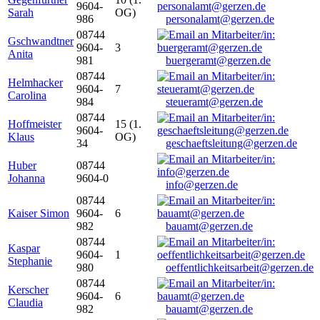
9604-
Sarah
OG)
986
personalamt@gerzen.de
08744
Gschwandtner
9604-
3
Anita
981
buergeramt@gerzen.de
08744
Helmhacker
9604-
7
Carolina
984
steueramt@gerzen.de
08744
Hoffmeister
15 (1.
9604-
Klaus
OG)
34
geschaeftsleitung@gerzen.de
Huber
08744
Johanna
9604-0
info@gerzen.de
08744
Kaiser Simon
9604-
6
982
bauamt@gerzen.de
08744
Kaspar
9604-
1
Stephanie
980
oeffentlichkeitsarbeit@gerzen.de
08744
Kerscher
9604-
6
Claudia
982
bauamt@gerzen.de