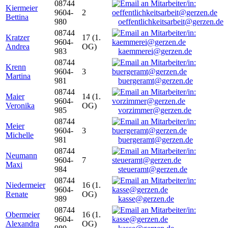
08744
Kiermeier
9604-
2
Bettina
980
oeffentlichkeitsarbeit@gerzen.de
08744
Kratzer
17 (1.
9604-
Andrea
OG)
983
kaemmerei@gerzen.de
08744
Krenn
9604-
3
Martina
981
buergeramt@gerzen.de
08744
Maier
14 (1.
9604-
Veronika
OG)
985
vorzimmer@gerzen.de
08744
Meier
9604-
3
Michelle
981
buergeramt@gerzen.de
08744
Neumann
9604-
7
Maxi
984
steueramt@gerzen.de
08744
Niedermeier
16 (1.
9604-
Renate
OG)
989
kasse@gerzen.de
08744
Obermeier
16 (1.
9604-
Alexandra
OG)