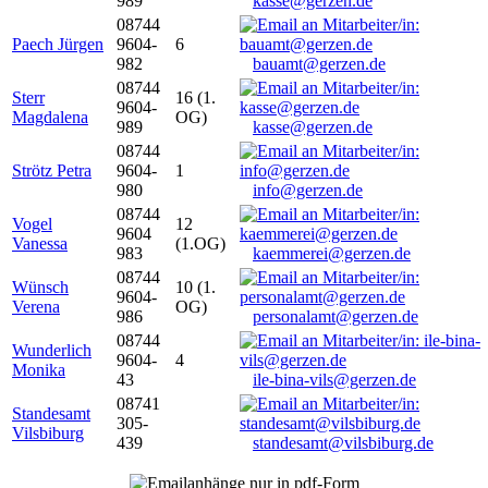
989
kasse@gerzen.de
08744
Paech Jürgen
9604-
6
982
bauamt@gerzen.de
08744
Sterr
16 (1.
9604-
Magdalena
OG)
989
kasse@gerzen.de
08744
Strötz Petra
9604-
1
980
info@gerzen.de
08744
Vogel
12
9604
Vanessa
(1.OG)
983
kaemmerei@gerzen.de
08744
Wünsch
10 (1.
9604-
Verena
OG)
986
personalamt@gerzen.de
08744
Wunderlich
9604-
4
Monika
43
ile-bina-vils@gerzen.de
08741
Standesamt
305-
Vilsbiburg
439
standesamt@vilsbiburg.de