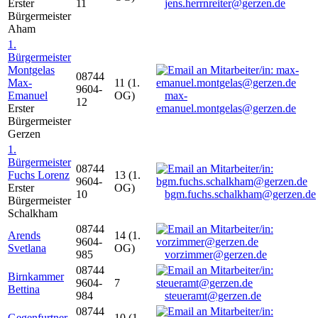
Erster
11
jens.herrnreiter@gerzen.de
Bürgermeister
Aham
1.
Bürgermeister
Montgelas
08744
Max-
11 (1.
9604-
Emanuel
OG)
max-
12
Erster
emanuel.montgelas@gerzen.de
Bürgermeister
Gerzen
1.
Bürgermeister
08744
Fuchs Lorenz
13 (1.
9604-
Erster
OG)
10
bgm.fuchs.schalkham@gerzen.de
Bürgermeister
Schalkham
08744
Arends
14 (1.
9604-
Svetlana
OG)
985
vorzimmer@gerzen.de
08744
Birnkammer
9604-
7
Bettina
984
steueramt@gerzen.de
08744
Gegenfurtner
10 (1.