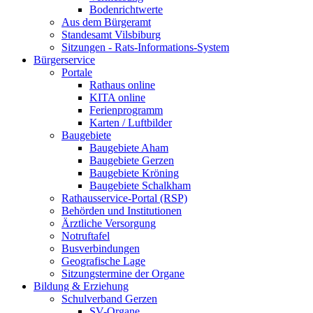
Bodenrichtwerte
Aus dem Bürgeramt
Standesamt Vilsbiburg
Sitzungen - Rats-Informations-System
Bürgerservice
Portale
Rathaus online
KITA online
Ferienprogramm
Karten / Luftbilder
Baugebiete
Baugebiete Aham
Baugebiete Gerzen
Baugebiete Kröning
Baugebiete Schalkham
Rathausservice-Portal (RSP)
Behörden und Institutionen
Ärztliche Versorgung
Notruftafel
Busverbindungen
Geografische Lage
Sitzungstermine der Organe
Bildung & Erziehung
Schulverband Gerzen
SV-Organe