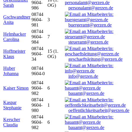
9604-
Sarah
OG)
986
personalamt@gerzen.de
08744
Gschwandtner
9604-
3
Anita
981
buergeramt@gerzen.de
08744
Helmhacker
9604-
7
Carolina
984
steueramt@gerzen.de
08744
Hoffmeister
15 (1.
9604-
Klaus
OG)
34
geschaeftsleitung@gerzen.de
Huber
08744
Johanna
9604-0
info@gerzen.de
08744
Kaiser Simon
9604-
6
982
bauamt@gerzen.de
08744
Kaspar
9604-
1
Stephanie
980
oeffentlichkeitsarbeit@gerzen.de
08744
Kerscher
9604-
6
Claudia
982
bauamt@gerzen.de