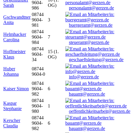
9604-
Sarah
OG)
986
personalamt@gerzen.de
08744
Gschwandtner
9604-
3
Anita
981
buergeramt@gerzen.de
08744
Helmhacker
9604-
7
Carolina
984
steueramt@gerzen.de
08744
Hoffmeister
15 (1.
9604-
Klaus
OG)
34
geschaeftsleitung@gerzen.de
Huber
08744
Johanna
9604-0
info@gerzen.de
08744
Kaiser Simon
9604-
6
982
bauamt@gerzen.de
08744
Kaspar
9604-
1
Stephanie
980
oeffentlichkeitsarbeit@gerzen.de
08744
Kerscher
9604-
6
Claudia
982
bauamt@gerzen.de