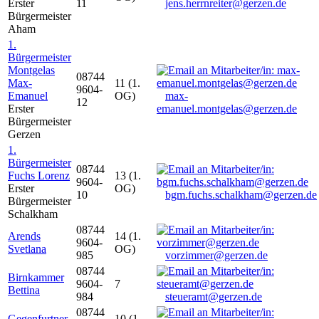
Erster
11
jens.herrnreiter@gerzen.de
Bürgermeister
Aham
1.
Bürgermeister
Montgelas
08744
Max-
11 (1.
9604-
Emanuel
OG)
max-
12
Erster
emanuel.montgelas@gerzen.de
Bürgermeister
Gerzen
1.
Bürgermeister
08744
Fuchs Lorenz
13 (1.
9604-
Erster
OG)
10
bgm.fuchs.schalkham@gerzen.de
Bürgermeister
Schalkham
08744
Arends
14 (1.
9604-
Svetlana
OG)
985
vorzimmer@gerzen.de
08744
Birnkammer
9604-
7
Bettina
984
steueramt@gerzen.de
08744
Gegenfurtner
10 (1.