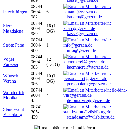
989
kasse@gerzen.de
08744
Paech Jürgen
9604-
6
982
bauamt@gerzen.de
08744
Sterr
16 (1.
9604-
Magdalena
OG)
989
kasse@gerzen.de
08744
Strötz Petra
9604-
1
980
info@gerzen.de
08744
Vogel
12
9604
Vanessa
(1.OG)
983
kaemmerei@gerzen.de
08744
Wünsch
10 (1.
9604-
Verena
OG)
986
personalamt@gerzen.de
08744
Wunderlich
9604-
4
Monika
43
ile-bina-vils@gerzen.de
08741
Standesamt
305-
Vilsbiburg
439
standesamt@vilsbiburg.de