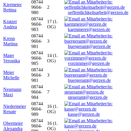
08744
Kiermeier
9604-
2
Bettina
980
oeffentlichkeitsarbeit@gerzen.de
08744
Kratzer
17 (1.
9604-
Andrea
OG)
983
kaemmerei@gerzen.de
08744
Krenn
9604-
3
Martina
981
buergeramt@gerzen.de
08744
Maier
14 (1.
9604-
Veronika
OG)
985
vorzimmer@gerzen.de
08744
Meier
9604-
3
Michelle
981
buergeramt@gerzen.de
08744
Neumann
9604-
7
Maxi
984
steueramt@gerzen.de
08744
Niedermeier
16 (1.
9604-
Renate
OG)
989
kasse@gerzen.de
08744
Obermeier
16 (1.
9604-
Alexandra
OG)