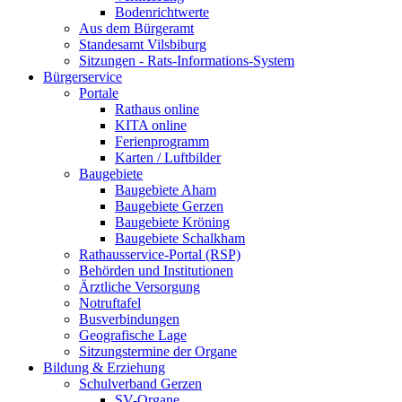
Bodenrichtwerte
Aus dem Bürgeramt
Standesamt Vilsbiburg
Sitzungen - Rats-Informations-System
Bürgerservice
Portale
Rathaus online
KITA online
Ferienprogramm
Karten / Luftbilder
Baugebiete
Baugebiete Aham
Baugebiete Gerzen
Baugebiete Kröning
Baugebiete Schalkham
Rathausservice-Portal (RSP)
Behörden und Institutionen
Ärztliche Versorgung
Notruftafel
Busverbindungen
Geografische Lage
Sitzungstermine der Organe
Bildung & Erziehung
Schulverband Gerzen
SV-Organe