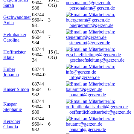
9604-
Sarah
OG)
986
personalamt@gerzen.de
08744
Gschwandtner
9604-
3
Anita
981
buergeramt@gerzen.de
08744
Helmhacker
9604-
7
Carolina
984
steueramt@gerzen.de
08744
Hoffmeister
15 (1.
9604-
Klaus
OG)
34
geschaeftsleitung@gerzen.de
Huber
08744
Johanna
9604-0
info@gerzen.de
08744
Kaiser Simon
9604-
6
982
bauamt@gerzen.de
08744
Kaspar
9604-
1
Stephanie
980
oeffentlichkeitsarbeit@gerzen.de
08744
Kerscher
9604-
6
Claudia
982
bauamt@gerzen.de