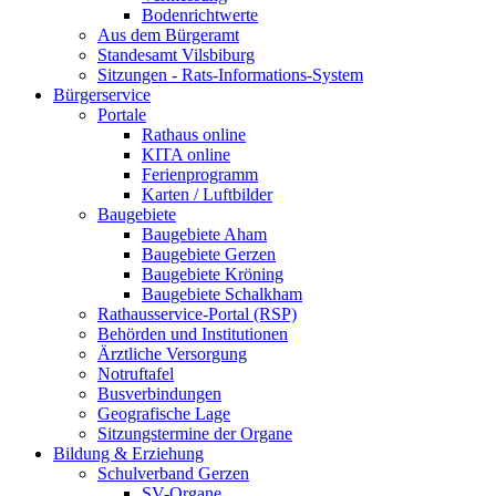
Bodenrichtwerte
Aus dem Bürgeramt
Standesamt Vilsbiburg
Sitzungen - Rats-Informations-System
Bürgerservice
Portale
Rathaus online
KITA online
Ferienprogramm
Karten / Luftbilder
Baugebiete
Baugebiete Aham
Baugebiete Gerzen
Baugebiete Kröning
Baugebiete Schalkham
Rathausservice-Portal (RSP)
Behörden und Institutionen
Ärztliche Versorgung
Notruftafel
Busverbindungen
Geografische Lage
Sitzungstermine der Organe
Bildung & Erziehung
Schulverband Gerzen
SV-Organe