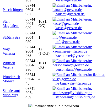
989
kasse@gerzen.de
08744
Paech Jürgen
9604-
6
982
bauamt@gerzen.de
08744
Sterr
16 (1.
9604-
Magdalena
OG)
989
kasse@gerzen.de
08744
Strötz Petra
9604-
1
980
info@gerzen.de
08744
Vogel
12
9604
Vanessa
(1.OG)
983
kaemmerei@gerzen.de
08744
Wünsch
10 (1.
9604-
Verena
OG)
986
personalamt@gerzen.de
08744
Wunderlich
9604-
4
Monika
43
ile-bina-vils@gerzen.de
08741
Standesamt
305-
Vilsbiburg
439
standesamt@vilsbiburg.de