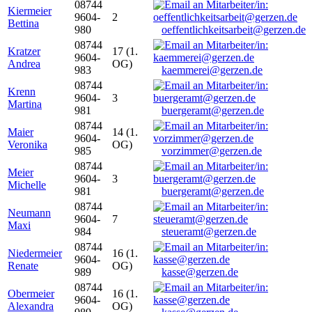
08744
Kiermeier
9604-
2
Bettina
980
oeffentlichkeitsarbeit@gerzen.de
08744
Kratzer
17 (1.
9604-
Andrea
OG)
983
kaemmerei@gerzen.de
08744
Krenn
9604-
3
Martina
981
buergeramt@gerzen.de
08744
Maier
14 (1.
9604-
Veronika
OG)
985
vorzimmer@gerzen.de
08744
Meier
9604-
3
Michelle
981
buergeramt@gerzen.de
08744
Neumann
9604-
7
Maxi
984
steueramt@gerzen.de
08744
Niedermeier
16 (1.
9604-
Renate
OG)
989
kasse@gerzen.de
08744
Obermeier
16 (1.
9604-
Alexandra
OG)