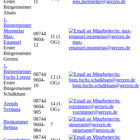
Erster
11
jens.herrnreiter@gerzen.de
Bürgermeister
Aham
1.
Bürgermeister
Montgelas
08744
Max-
11 (1.
9604-
Emanuel
OG)
max-
12
Erster
emanuel.montgelas@gerzen.de
Bürgermeister
Gerzen
1.
Bürgermeister
08744
Fuchs Lorenz
13 (1.
9604-
Erster
OG)
10
bgm.fuchs.schalkham@gerzen.de
Bürgermeister
Schalkham
08744
Arends
14 (1.
9604-
Svetlana
OG)
985
vorzimmer@gerzen.de
08744
Birnkammer
9604-
7
Bettina
984
steueramt@gerzen.de
08744
Gegenfurtner
10 (1.