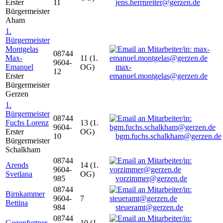
Erster
11
jens.herrnreiter@gerzen.de
Bürgermeister
Aham
1.
Bürgermeister
Montgelas
08744
Max-
11 (1.
9604-
Emanuel
OG)
max-
12
Erster
emanuel.montgelas@gerzen.de
Bürgermeister
Gerzen
1.
Bürgermeister
08744
Fuchs Lorenz
13 (1.
9604-
Erster
OG)
10
bgm.fuchs.schalkham@gerzen.de
Bürgermeister
Schalkham
08744
Arends
14 (1.
9604-
Svetlana
OG)
985
vorzimmer@gerzen.de
08744
Birnkammer
9604-
7
Bettina
984
steueramt@gerzen.de
08744
Gegenfurtner
10 (1.