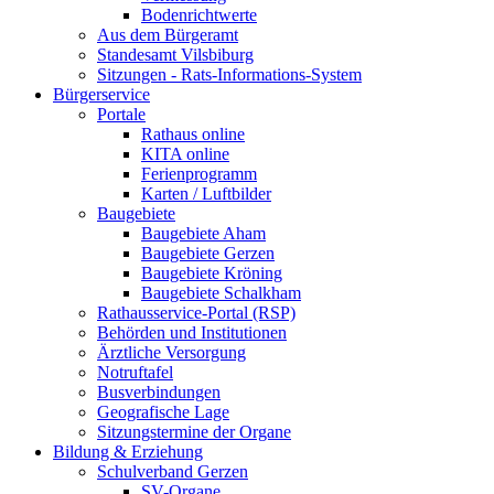
Bodenrichtwerte
Aus dem Bürgeramt
Standesamt Vilsbiburg
Sitzungen - Rats-Informations-System
Bürgerservice
Portale
Rathaus online
KITA online
Ferienprogramm
Karten / Luftbilder
Baugebiete
Baugebiete Aham
Baugebiete Gerzen
Baugebiete Kröning
Baugebiete Schalkham
Rathausservice-Portal (RSP)
Behörden und Institutionen
Ärztliche Versorgung
Notruftafel
Busverbindungen
Geografische Lage
Sitzungstermine der Organe
Bildung & Erziehung
Schulverband Gerzen
SV-Organe