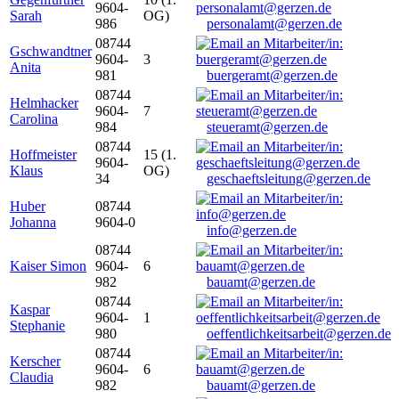
9604-
Sarah
OG)
986
personalamt@gerzen.de
08744
Gschwandtner
9604-
3
Anita
981
buergeramt@gerzen.de
08744
Helmhacker
9604-
7
Carolina
984
steueramt@gerzen.de
08744
Hoffmeister
15 (1.
9604-
Klaus
OG)
34
geschaeftsleitung@gerzen.de
Huber
08744
Johanna
9604-0
info@gerzen.de
08744
Kaiser Simon
9604-
6
982
bauamt@gerzen.de
08744
Kaspar
9604-
1
Stephanie
980
oeffentlichkeitsarbeit@gerzen.de
08744
Kerscher
9604-
6
Claudia
982
bauamt@gerzen.de