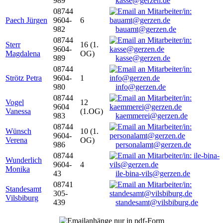
989
kasse@gerzen.de
08744
Paech Jürgen
9604-
6
982
bauamt@gerzen.de
08744
Sterr
16 (1.
9604-
Magdalena
OG)
989
kasse@gerzen.de
08744
Strötz Petra
9604-
1
980
info@gerzen.de
08744
Vogel
12
9604
Vanessa
(1.OG)
983
kaemmerei@gerzen.de
08744
Wünsch
10 (1.
9604-
Verena
OG)
986
personalamt@gerzen.de
08744
Wunderlich
9604-
4
Monika
43
ile-bina-vils@gerzen.de
08741
Standesamt
305-
Vilsbiburg
439
standesamt@vilsbiburg.de