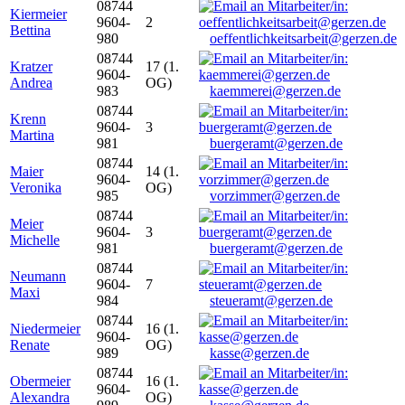
08744
Kiermeier
9604-
2
Bettina
980
oeffentlichkeitsarbeit@gerzen.de
08744
Kratzer
17 (1.
9604-
Andrea
OG)
983
kaemmerei@gerzen.de
08744
Krenn
9604-
3
Martina
981
buergeramt@gerzen.de
08744
Maier
14 (1.
9604-
Veronika
OG)
985
vorzimmer@gerzen.de
08744
Meier
9604-
3
Michelle
981
buergeramt@gerzen.de
08744
Neumann
9604-
7
Maxi
984
steueramt@gerzen.de
08744
Niedermeier
16 (1.
9604-
Renate
OG)
989
kasse@gerzen.de
08744
Obermeier
16 (1.
9604-
Alexandra
OG)