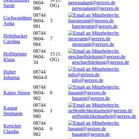
9604-
Sarah
OG)
986
personalamt@gerzen.de
08744
Gschwandtner
9604-
3
Anita
981
buergeramt@gerzen.de
08744
Helmhacker
9604-
7
Carolina
984
steueramt@gerzen.de
08744
Hoffmeister
15 (1.
9604-
Klaus
OG)
34
geschaeftsleitung@gerzen.de
Huber
08744
Johanna
9604-0
info@gerzen.de
08744
Kaiser Simon
9604-
6
982
bauamt@gerzen.de
08744
Kaspar
9604-
1
Stephanie
980
oeffentlichkeitsarbeit@gerzen.de
08744
Kerscher
9604-
6
Claudia
982
bauamt@gerzen.de