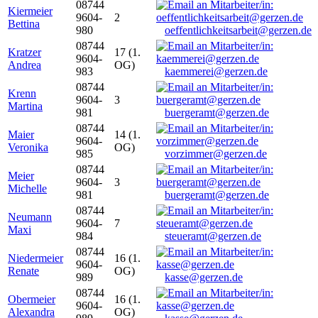
08744
Kiermeier
9604-
2
Bettina
980
oeffentlichkeitsarbeit@gerzen.de
08744
Kratzer
17 (1.
9604-
Andrea
OG)
983
kaemmerei@gerzen.de
08744
Krenn
9604-
3
Martina
981
buergeramt@gerzen.de
08744
Maier
14 (1.
9604-
Veronika
OG)
985
vorzimmer@gerzen.de
08744
Meier
9604-
3
Michelle
981
buergeramt@gerzen.de
08744
Neumann
9604-
7
Maxi
984
steueramt@gerzen.de
08744
Niedermeier
16 (1.
9604-
Renate
OG)
989
kasse@gerzen.de
08744
Obermeier
16 (1.
9604-
Alexandra
OG)