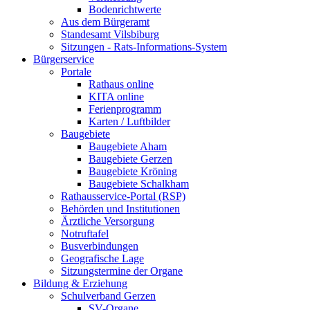
Bodenrichtwerte
Aus dem Bürgeramt
Standesamt Vilsbiburg
Sitzungen - Rats-Informations-System
Bürgerservice
Portale
Rathaus online
KITA online
Ferienprogramm
Karten / Luftbilder
Baugebiete
Baugebiete Aham
Baugebiete Gerzen
Baugebiete Kröning
Baugebiete Schalkham
Rathausservice-Portal (RSP)
Behörden und Institutionen
Ärztliche Versorgung
Notruftafel
Busverbindungen
Geografische Lage
Sitzungstermine der Organe
Bildung & Erziehung
Schulverband Gerzen
SV-Organe