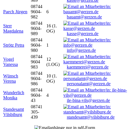
989
kasse@gerzen.de
08744
Paech Jürgen
9604-
6
982
bauamt@gerzen.de
08744
Sterr
16 (1.
9604-
Magdalena
OG)
989
kasse@gerzen.de
08744
Strötz Petra
9604-
1
980
info@gerzen.de
08744
Vogel
12
9604
Vanessa
(1.OG)
983
kaemmerei@gerzen.de
08744
Wünsch
10 (1.
9604-
Verena
OG)
986
personalamt@gerzen.de
08744
Wunderlich
9604-
4
Monika
43
ile-bina-vils@gerzen.de
08741
Standesamt
305-
Vilsbiburg
439
standesamt@vilsbiburg.de