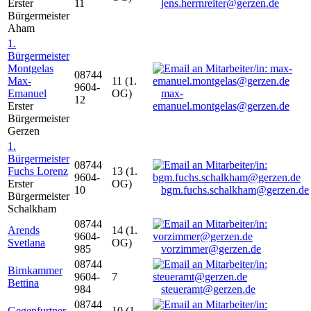
Erster
11
jens.herrnreiter@gerzen.de
Bürgermeister
Aham
1.
Bürgermeister
Montgelas
08744
Max-
11 (1.
9604-
Emanuel
OG)
max-
12
Erster
emanuel.montgelas@gerzen.de
Bürgermeister
Gerzen
1.
Bürgermeister
08744
Fuchs Lorenz
13 (1.
9604-
Erster
OG)
10
bgm.fuchs.schalkham@gerzen.de
Bürgermeister
Schalkham
08744
Arends
14 (1.
9604-
Svetlana
OG)
985
vorzimmer@gerzen.de
08744
Birnkammer
9604-
7
Bettina
984
steueramt@gerzen.de
08744
Gegenfurtner
10 (1.