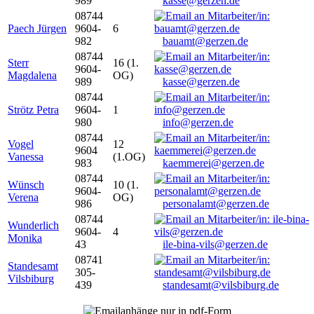
989
kasse@gerzen.de
08744
Paech Jürgen
9604-
6
982
bauamt@gerzen.de
08744
Sterr
16 (1.
9604-
Magdalena
OG)
989
kasse@gerzen.de
08744
Strötz Petra
9604-
1
980
info@gerzen.de
08744
Vogel
12
9604
Vanessa
(1.OG)
983
kaemmerei@gerzen.de
08744
Wünsch
10 (1.
9604-
Verena
OG)
986
personalamt@gerzen.de
08744
Wunderlich
9604-
4
Monika
43
ile-bina-vils@gerzen.de
08741
Standesamt
305-
Vilsbiburg
439
standesamt@vilsbiburg.de