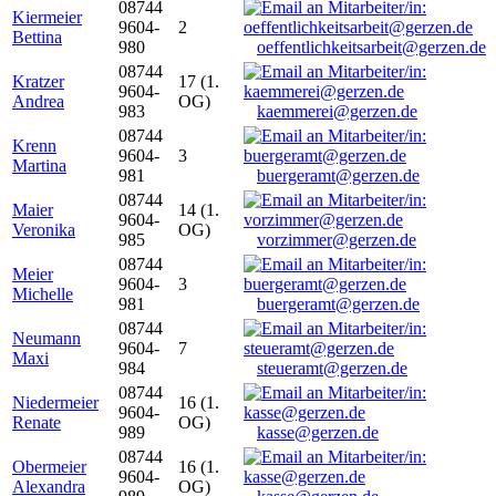
08744
Kiermeier
9604-
2
Bettina
980
oeffentlichkeitsarbeit@gerzen.de
08744
Kratzer
17 (1.
9604-
Andrea
OG)
983
kaemmerei@gerzen.de
08744
Krenn
9604-
3
Martina
981
buergeramt@gerzen.de
08744
Maier
14 (1.
9604-
Veronika
OG)
985
vorzimmer@gerzen.de
08744
Meier
9604-
3
Michelle
981
buergeramt@gerzen.de
08744
Neumann
9604-
7
Maxi
984
steueramt@gerzen.de
08744
Niedermeier
16 (1.
9604-
Renate
OG)
989
kasse@gerzen.de
08744
Obermeier
16 (1.
9604-
Alexandra
OG)