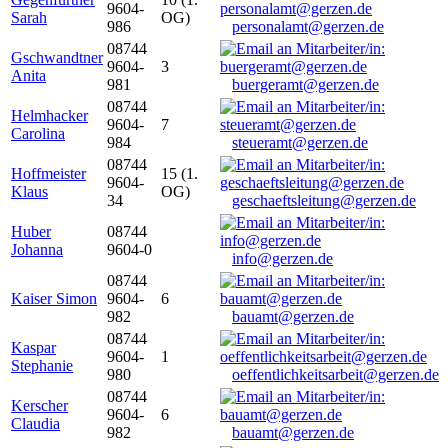
9604-
Sarah
OG)
986
personalamt@gerzen.de
08744
Gschwandtner
9604-
3
Anita
981
buergeramt@gerzen.de
08744
Helmhacker
9604-
7
Carolina
984
steueramt@gerzen.de
08744
Hoffmeister
15 (1.
9604-
Klaus
OG)
34
geschaeftsleitung@gerzen.de
Huber
08744
Johanna
9604-0
info@gerzen.de
08744
Kaiser Simon
9604-
6
982
bauamt@gerzen.de
08744
Kaspar
9604-
1
Stephanie
980
oeffentlichkeitsarbeit@gerzen.de
08744
Kerscher
9604-
6
Claudia
982
bauamt@gerzen.de