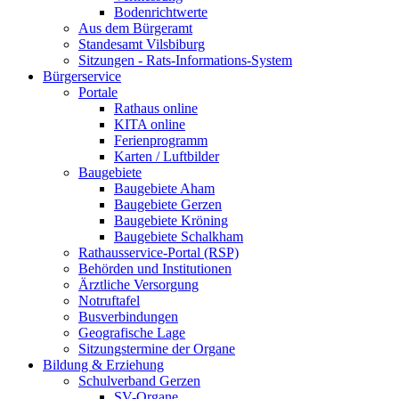
Bodenrichtwerte
Aus dem Bürgeramt
Standesamt Vilsbiburg
Sitzungen - Rats-Informations-System
Bürgerservice
Portale
Rathaus online
KITA online
Ferienprogramm
Karten / Luftbilder
Baugebiete
Baugebiete Aham
Baugebiete Gerzen
Baugebiete Kröning
Baugebiete Schalkham
Rathausservice-Portal (RSP)
Behörden und Institutionen
Ärztliche Versorgung
Notruftafel
Busverbindungen
Geografische Lage
Sitzungstermine der Organe
Bildung & Erziehung
Schulverband Gerzen
SV-Organe