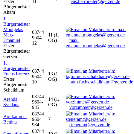
Erster
11
jens.herrnreiter@gerzen.de
Bürgermeister
Aham
1.
Bürgermeister
Montgelas
08744
Max-
11 (1.
9604-
Emanuel
OG)
max-
12
Erster
emanuel.montgelas@gerzen.de
Bürgermeister
Gerzen
1.
Bürgermeister
08744
Fuchs Lorenz
13 (1.
9604-
Erster
OG)
10
bgm.fuchs.schalkham@gerzen.de
Bürgermeister
Schalkham
08744
Arends
14 (1.
9604-
Svetlana
OG)
985
vorzimmer@gerzen.de
08744
Birnkammer
9604-
7
Bettina
984
steueramt@gerzen.de
08744
Gegenfurtner
10 (1.