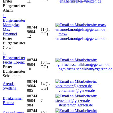
Erster
11
jens.herrnreiter@gerzen.de
Bürgermeister
Aham
1.
Bürgermeister
Montgelas
08744
Max-
11 (1.
9604-
Emanuel
OG)
max-
12
Erster
emanuel.montgelas@gerzen.de
Bürgermeister
Gerzen
1.
Bürgermeister
08744
Fuchs Lorenz
13 (1.
9604-
Erster
OG)
10
bgm.fuchs.schalkham@gerzen.de
Bürgermeister
Schalkham
08744
Arends
14 (1.
9604-
Svetlana
OG)
985
vorzimmer@gerzen.de
08744
Birnkammer
9604-
7
Bettina
984
steueramt@gerzen.de
08744
Gegenfurtner
10 (1.