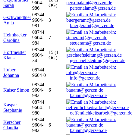
9604-
Sarah
OG)
986
personalamt@gerzen.de
08744
Gschwandtner
9604-
3
Anita
981
buergeramt@gerzen.de
08744
Helmhacker
9604-
7
Carolina
984
steueramt@gerzen.de
08744
Hoffmeister
15 (1.
9604-
Klaus
OG)
34
geschaeftsleitung@gerzen.de
Huber
08744
Johanna
9604-0
info@gerzen.de
08744
Kaiser Simon
9604-
6
982
bauamt@gerzen.de
08744
Kaspar
9604-
1
Stephanie
980
oeffentlichkeitsarbeit@gerzen.de
08744
Kerscher
9604-
6
Claudia
982
bauamt@gerzen.de