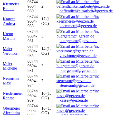
08744
Kiermeier
9604-
2
Bettina
980
oeffentlichkeitsarbeit@gerzen.de
08744
Kratzer
17 (1.
9604-
Andrea
OG)
983
kaemmerei@gerzen.de
08744
Krenn
9604-
3
Martina
981
buergeramt@gerzen.de
08744
Maier
14 (1.
9604-
Veronika
OG)
985
vorzimmer@gerzen.de
08744
Meier
9604-
3
Michelle
981
buergeramt@gerzen.de
08744
Neumann
9604-
7
Maxi
984
steueramt@gerzen.de
08744
Niedermeier
16 (1.
9604-
Renate
OG)
989
kasse@gerzen.de
08744
Obermeier
16 (1.
9604-
Alexandra
OG)