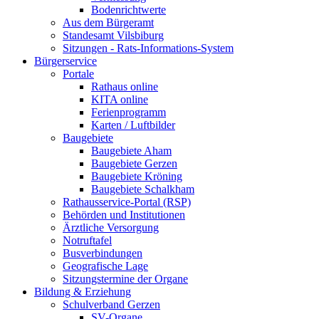
Bodenrichtwerte
Aus dem Bürgeramt
Standesamt Vilsbiburg
Sitzungen - Rats-Informations-System
Bürgerservice
Portale
Rathaus online
KITA online
Ferienprogramm
Karten / Luftbilder
Baugebiete
Baugebiete Aham
Baugebiete Gerzen
Baugebiete Kröning
Baugebiete Schalkham
Rathausservice-Portal (RSP)
Behörden und Institutionen
Ärztliche Versorgung
Notruftafel
Busverbindungen
Geografische Lage
Sitzungstermine der Organe
Bildung & Erziehung
Schulverband Gerzen
SV-Organe