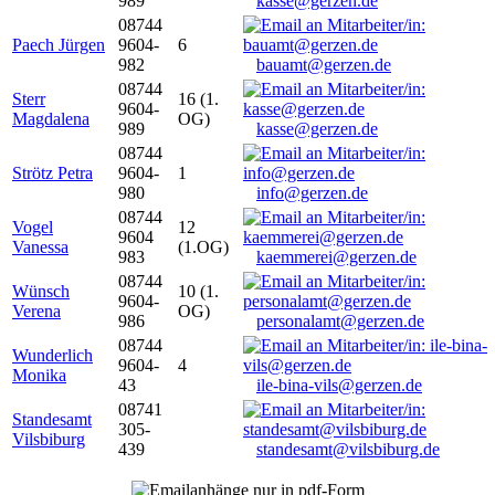
989
kasse@gerzen.de
08744
Paech Jürgen
9604-
6
982
bauamt@gerzen.de
08744
Sterr
16 (1.
9604-
Magdalena
OG)
989
kasse@gerzen.de
08744
Strötz Petra
9604-
1
980
info@gerzen.de
08744
Vogel
12
9604
Vanessa
(1.OG)
983
kaemmerei@gerzen.de
08744
Wünsch
10 (1.
9604-
Verena
OG)
986
personalamt@gerzen.de
08744
Wunderlich
9604-
4
Monika
43
ile-bina-vils@gerzen.de
08741
Standesamt
305-
Vilsbiburg
439
standesamt@vilsbiburg.de