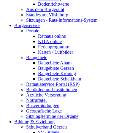
Bodenrichtwerte
Aus dem Bürgeramt
Standesamt Vilsbiburg
Sitzungen - Rats-Informations-System
Bürgerservice
Portale
Rathaus online
KITA online
Ferienprogramm
Karten / Luftbilder
Baugebiete
Baugebiete Aham
Baugebiete Gerzen
Baugebiete Kröning
Baugebiete Schalkham
Rathausservice-Portal (RSP)
Behörden und Institutionen
Ärztliche Versorgung
Notruftafel
Busverbindungen
Geografische Lage
Sitzungstermine der Organe
Bildung & Erziehung
Schulverband Gerzen
SV-Organe