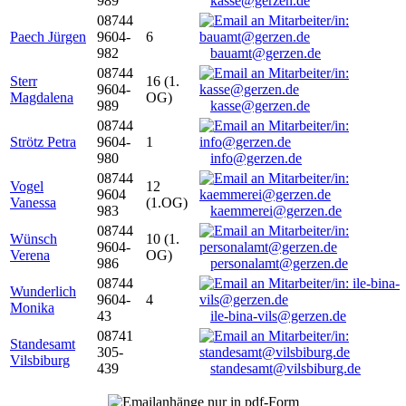
989
kasse@gerzen.de
08744
Paech Jürgen
9604-
6
982
bauamt@gerzen.de
08744
Sterr
16 (1.
9604-
Magdalena
OG)
989
kasse@gerzen.de
08744
Strötz Petra
9604-
1
980
info@gerzen.de
08744
Vogel
12
9604
Vanessa
(1.OG)
983
kaemmerei@gerzen.de
08744
Wünsch
10 (1.
9604-
Verena
OG)
986
personalamt@gerzen.de
08744
Wunderlich
9604-
4
Monika
43
ile-bina-vils@gerzen.de
08741
Standesamt
305-
Vilsbiburg
439
standesamt@vilsbiburg.de