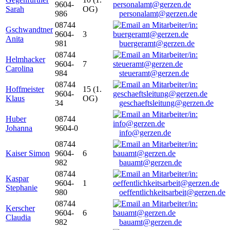
9604-
Sarah
OG)
986
personalamt@gerzen.de
08744
Gschwandtner
9604-
3
Anita
981
buergeramt@gerzen.de
08744
Helmhacker
9604-
7
Carolina
984
steueramt@gerzen.de
08744
Hoffmeister
15 (1.
9604-
Klaus
OG)
34
geschaeftsleitung@gerzen.de
Huber
08744
Johanna
9604-0
info@gerzen.de
08744
Kaiser Simon
9604-
6
982
bauamt@gerzen.de
08744
Kaspar
9604-
1
Stephanie
980
oeffentlichkeitsarbeit@gerzen.de
08744
Kerscher
9604-
6
Claudia
982
bauamt@gerzen.de