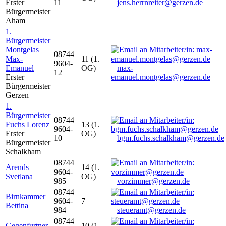
Erster
11
jens.herrnreiter@gerzen.de
Bürgermeister
Aham
1.
Bürgermeister
Montgelas
08744
Max-
11 (1.
9604-
Emanuel
OG)
max-
12
Erster
emanuel.montgelas@gerzen.de
Bürgermeister
Gerzen
1.
Bürgermeister
08744
Fuchs Lorenz
13 (1.
9604-
Erster
OG)
10
bgm.fuchs.schalkham@gerzen.de
Bürgermeister
Schalkham
08744
Arends
14 (1.
9604-
Svetlana
OG)
985
vorzimmer@gerzen.de
08744
Birnkammer
9604-
7
Bettina
984
steueramt@gerzen.de
08744
Gegenfurtner
10 (1.