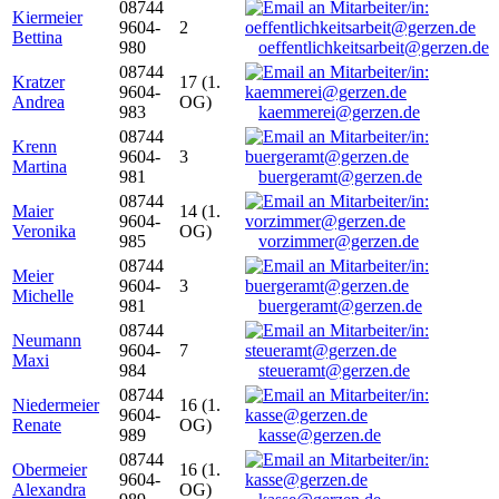
08744
Kiermeier
9604-
2
Bettina
980
oeffentlichkeitsarbeit@gerzen.de
08744
Kratzer
17 (1.
9604-
Andrea
OG)
983
kaemmerei@gerzen.de
08744
Krenn
9604-
3
Martina
981
buergeramt@gerzen.de
08744
Maier
14 (1.
9604-
Veronika
OG)
985
vorzimmer@gerzen.de
08744
Meier
9604-
3
Michelle
981
buergeramt@gerzen.de
08744
Neumann
9604-
7
Maxi
984
steueramt@gerzen.de
08744
Niedermeier
16 (1.
9604-
Renate
OG)
989
kasse@gerzen.de
08744
Obermeier
16 (1.
9604-
Alexandra
OG)