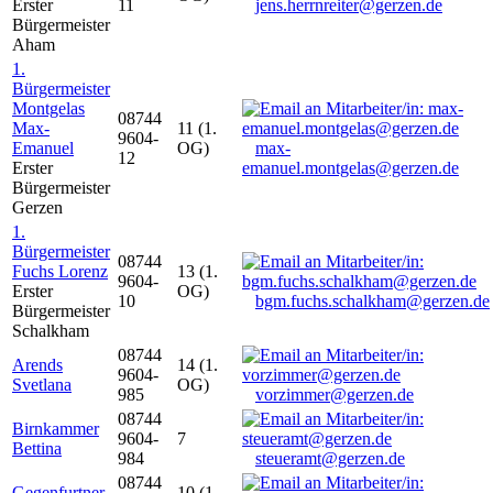
Erster
11
jens.herrnreiter@gerzen.de
Bürgermeister
Aham
1.
Bürgermeister
Montgelas
08744
Max-
11 (1.
9604-
Emanuel
OG)
max-
12
Erster
emanuel.montgelas@gerzen.de
Bürgermeister
Gerzen
1.
Bürgermeister
08744
Fuchs Lorenz
13 (1.
9604-
Erster
OG)
10
bgm.fuchs.schalkham@gerzen.de
Bürgermeister
Schalkham
08744
Arends
14 (1.
9604-
Svetlana
OG)
985
vorzimmer@gerzen.de
08744
Birnkammer
9604-
7
Bettina
984
steueramt@gerzen.de
08744
Gegenfurtner
10 (1.