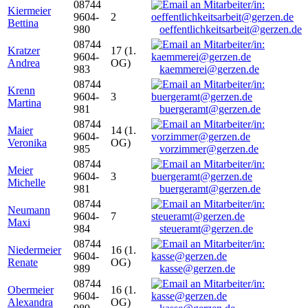
08744
Kiermeier
9604-
2
Bettina
980
oeffentlichkeitsarbeit@gerzen.de
08744
Kratzer
17 (1.
9604-
Andrea
OG)
983
kaemmerei@gerzen.de
08744
Krenn
9604-
3
Martina
981
buergeramt@gerzen.de
08744
Maier
14 (1.
9604-
Veronika
OG)
985
vorzimmer@gerzen.de
08744
Meier
9604-
3
Michelle
981
buergeramt@gerzen.de
08744
Neumann
9604-
7
Maxi
984
steueramt@gerzen.de
08744
Niedermeier
16 (1.
9604-
Renate
OG)
989
kasse@gerzen.de
08744
Obermeier
16 (1.
9604-
Alexandra
OG)