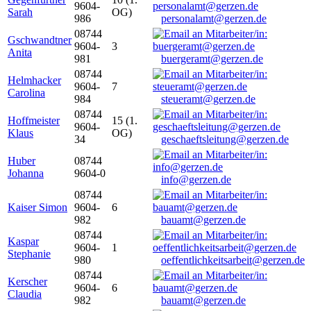
9604-
Sarah
OG)
986
personalamt@gerzen.de
08744
Gschwandtner
9604-
3
Anita
981
buergeramt@gerzen.de
08744
Helmhacker
9604-
7
Carolina
984
steueramt@gerzen.de
08744
Hoffmeister
15 (1.
9604-
Klaus
OG)
34
geschaeftsleitung@gerzen.de
Huber
08744
Johanna
9604-0
info@gerzen.de
08744
Kaiser Simon
9604-
6
982
bauamt@gerzen.de
08744
Kaspar
9604-
1
Stephanie
980
oeffentlichkeitsarbeit@gerzen.de
08744
Kerscher
9604-
6
Claudia
982
bauamt@gerzen.de