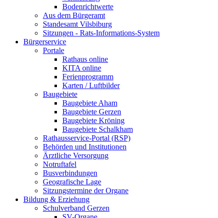
Bodenrichtwerte
Aus dem Bürgeramt
Standesamt Vilsbiburg
Sitzungen - Rats-Informations-System
Bürgerservice
Portale
Rathaus online
KITA online
Ferienprogramm
Karten / Luftbilder
Baugebiete
Baugebiete Aham
Baugebiete Gerzen
Baugebiete Kröning
Baugebiete Schalkham
Rathausservice-Portal (RSP)
Behörden und Institutionen
Ärztliche Versorgung
Notruftafel
Busverbindungen
Geografische Lage
Sitzungstermine der Organe
Bildung & Erziehung
Schulverband Gerzen
SV-Organe