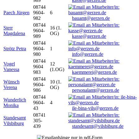
989
kasse@gerzen.de
08744
Paech Jürgen
9604-
6
982
bauamt@gerzen.de
08744
Sterr
16 (1.
9604-
Magdalena
OG)
989
kasse@gerzen.de
08744
Strötz Petra
9604-
1
980
info@gerzen.de
08744
Vogel
12
9604
Vanessa
(1.OG)
983
kaemmerei@gerzen.de
08744
Wünsch
10 (1.
9604-
Verena
OG)
986
personalamt@gerzen.de
08744
Wunderlich
9604-
4
Monika
43
ile-bina-vils@gerzen.de
08741
Standesamt
305-
Vilsbiburg
439
standesamt@vilsbiburg.de