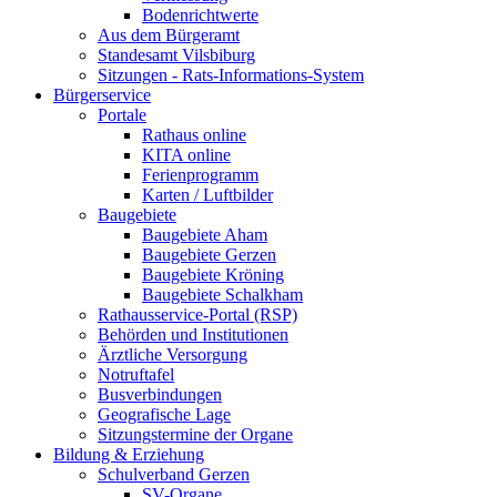
Bodenrichtwerte
Aus dem Bürgeramt
Standesamt Vilsbiburg
Sitzungen - Rats-Informations-System
Bürgerservice
Portale
Rathaus online
KITA online
Ferienprogramm
Karten / Luftbilder
Baugebiete
Baugebiete Aham
Baugebiete Gerzen
Baugebiete Kröning
Baugebiete Schalkham
Rathausservice-Portal (RSP)
Behörden und Institutionen
Ärztliche Versorgung
Notruftafel
Busverbindungen
Geografische Lage
Sitzungstermine der Organe
Bildung & Erziehung
Schulverband Gerzen
SV-Organe