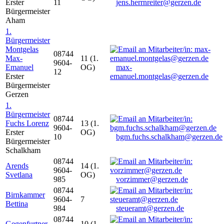
Erster
11
jens.herrnreiter@gerzen.de
Bürgermeister
Aham
1.
Bürgermeister
Montgelas
08744
Max-
11 (1.
9604-
Emanuel
OG)
max-
12
Erster
emanuel.montgelas@gerzen.de
Bürgermeister
Gerzen
1.
Bürgermeister
08744
Fuchs Lorenz
13 (1.
9604-
Erster
OG)
10
bgm.fuchs.schalkham@gerzen.de
Bürgermeister
Schalkham
08744
Arends
14 (1.
9604-
Svetlana
OG)
985
vorzimmer@gerzen.de
08744
Birnkammer
9604-
7
Bettina
984
steueramt@gerzen.de
08744
Gegenfurtner
10 (1.