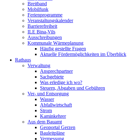
Breitband
Mobilfunk
Ferienprogramme
Veranstaltungskalender
Barrierefreiheit
ILE Bina-Vils
Ausschreibungen
Kommunale Wärmeplanung
Häufig gestellte Fragen
Aktuelle Fördermöglichkeiten im Überblick
Rathaus
Verwaltung
Ansprechpartner
Sachgebiete
Was erledige ich wo?
Steuern, Abgaben und Gebühren
Ver- und Entsorgung
Wasser
Abfallwirtschaft
Strom
Kaminkehrer
Aus dem Bauamt
Geoportal Gerzen
Bauleitpläne
Vermessung