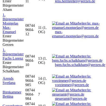
Erster
11
jens.herrnreiter@gerzen.de
Bürgermeister
Aham
1.
Bürgermeister
Montgelas
08744
Max-
11 (1.
9604-
Emanuel
OG)
max-
12
Erster
emanuel.montgelas@gerzen.de
Bürgermeister
Gerzen
1.
Bürgermeister
08744
Fuchs Lorenz
13 (1.
9604-
Erster
OG)
10
bgm.fuchs.schalkham@gerzen.de
Bürgermeister
Schalkham
08744
Arends
14 (1.
9604-
Svetlana
OG)
985
vorzimmer@gerzen.de
08744
Birnkammer
9604-
7
Bettina
984
steueramt@gerzen.de
08744
Gegenfurtner
10 (1.