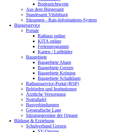
Bodenrichtwerte
Aus dem Bürgeramt
Standesamt Vilsbiburg
Sitzungen - Rats-Informations-System
Bürgerservice
Portale
Rathaus online
KITA online
Ferienprogramm
Karten / Luftbilder
Baugebiete
Baugebiete Aham
Baugebiete Gerzen
Baugebiete Kröning
Baugebiete Schalkham
Rathausservice-Portal (RSP)
Behörden und Institutionen
Ärztliche Versorgung
Notruftafel
Busverbindungen
Geografische Lage
Sitzungstermine der Organe
Bildung & Erziehung
Schulverband Gerzen
SV-Organe