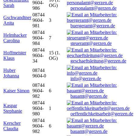
9604-
Sarah
OG)
986
personalamt@gerzen.de
08744
Gschwandtner
9604-
3
Anita
981
buergeramt@gerzen.de
08744
Helmhacker
9604-
7
Carolina
984
steueramt@gerzen.de
08744
Hoffmeister
15 (1.
9604-
Klaus
OG)
34
geschaeftsleitung@gerzen.de
Huber
08744
Johanna
9604-0
info@gerzen.de
08744
Kaiser Simon
9604-
6
982
bauamt@gerzen.de
08744
Kaspar
9604-
1
Stephanie
980
oeffentlichkeitsarbeit@gerzen.de
08744
Kerscher
9604-
6
Claudia
982
bauamt@gerzen.de