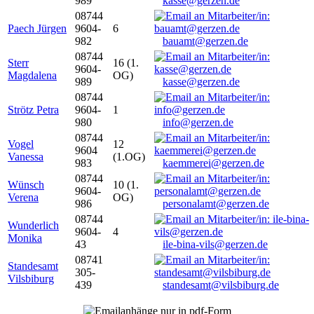
989
kasse@gerzen.de
08744
Paech Jürgen
9604-
6
982
bauamt@gerzen.de
08744
Sterr
16 (1.
9604-
Magdalena
OG)
989
kasse@gerzen.de
08744
Strötz Petra
9604-
1
980
info@gerzen.de
08744
Vogel
12
9604
Vanessa
(1.OG)
983
kaemmerei@gerzen.de
08744
Wünsch
10 (1.
9604-
Verena
OG)
986
personalamt@gerzen.de
08744
Wunderlich
9604-
4
Monika
43
ile-bina-vils@gerzen.de
08741
Standesamt
305-
Vilsbiburg
439
standesamt@vilsbiburg.de