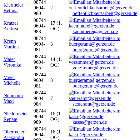
08744
Kiermeier
9604-
2
Bettina
980
oeffentlichkeitsarbeit@gerzen.de
08744
Kratzer
17 (1.
9604-
Andrea
OG)
983
kaemmerei@gerzen.de
08744
Krenn
9604-
3
Martina
981
buergeramt@gerzen.de
08744
Maier
14 (1.
9604-
Veronika
OG)
985
vorzimmer@gerzen.de
08744
Meier
9604-
3
Michelle
981
buergeramt@gerzen.de
08744
Neumann
9604-
7
Maxi
984
steueramt@gerzen.de
08744
Niedermeier
16 (1.
9604-
Renate
OG)
989
kasse@gerzen.de
08744
Obermeier
16 (1.
9604-
Alexandra
OG)