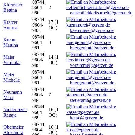
08744
Kiermeier
9604-
2
Bettina
980
oeffentlichkeitsarbeit@gerzen.de
08744
Kratzer
17 (1.
9604-
Andrea
OG)
983
kaemmerei@gerzen.de
08744
Krenn
9604-
3
Martina
981
buergeramt@gerzen.de
08744
Maier
14 (1.
9604-
Veronika
OG)
985
vorzimmer@gerzen.de
08744
Meier
9604-
3
Michelle
981
buergeramt@gerzen.de
08744
Neumann
9604-
7
Maxi
984
steueramt@gerzen.de
08744
Niedermeier
16 (1.
9604-
Renate
OG)
989
kasse@gerzen.de
08744
Obermeier
16 (1.
9604-
Alexandra
OG)