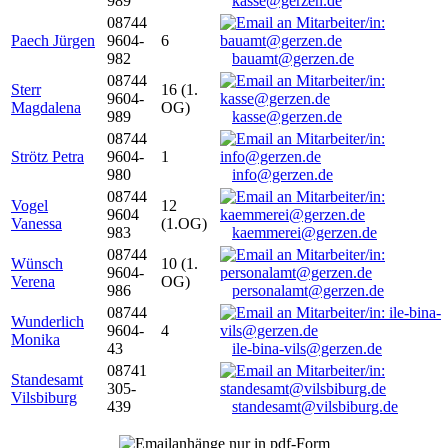
989
kasse@gerzen.de
08744
Paech Jürgen
9604-
6
982
bauamt@gerzen.de
08744
Sterr
16 (1.
9604-
Magdalena
OG)
989
kasse@gerzen.de
08744
Strötz Petra
9604-
1
980
info@gerzen.de
08744
Vogel
12
9604
Vanessa
(1.OG)
983
kaemmerei@gerzen.de
08744
Wünsch
10 (1.
9604-
Verena
OG)
986
personalamt@gerzen.de
08744
Wunderlich
9604-
4
Monika
43
ile-bina-vils@gerzen.de
08741
Standesamt
305-
Vilsbiburg
439
standesamt@vilsbiburg.de