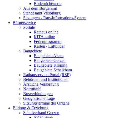
Bodenrichtwerte
Aus dem Bürgeramt
Standesamt Vilsbiburg
Sitzungen - Rats-Informations-System
Bürgerservice
Portale
Rathaus online
KITA online
Ferienprogramm
Karten / Luftbilder
Baugebiete
Baugebiete Aham
Baugebiete Gerzen
Baugebiete Kröning
Baugebiete Schalkham
Rathausservice-Portal (RSP)
Behörden und Institutionen
Ärztliche Versorgung
Notruftafel
Busverbindungen
Geografische Lage
Sitzungstermine der Organe
Bildung & Erziehung
Schulverband Gerzen
SV-Organe