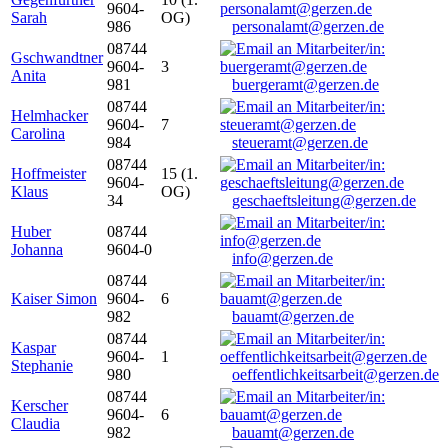
9604-
Sarah
OG)
986
personalamt@gerzen.de
08744
Gschwandtner
9604-
3
Anita
981
buergeramt@gerzen.de
08744
Helmhacker
9604-
7
Carolina
984
steueramt@gerzen.de
08744
Hoffmeister
15 (1.
9604-
Klaus
OG)
34
geschaeftsleitung@gerzen.de
Huber
08744
Johanna
9604-0
info@gerzen.de
08744
Kaiser Simon
9604-
6
982
bauamt@gerzen.de
08744
Kaspar
9604-
1
Stephanie
980
oeffentlichkeitsarbeit@gerzen.de
08744
Kerscher
9604-
6
Claudia
982
bauamt@gerzen.de