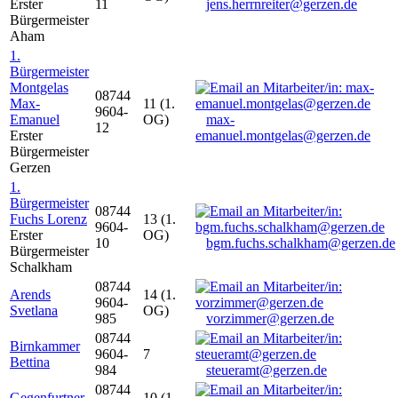
Erster
11
jens.herrnreiter@gerzen.de
Bürgermeister
Aham
1.
Bürgermeister
Montgelas
08744
Max-
11 (1.
9604-
Emanuel
OG)
max-
12
Erster
emanuel.montgelas@gerzen.de
Bürgermeister
Gerzen
1.
Bürgermeister
08744
Fuchs Lorenz
13 (1.
9604-
Erster
OG)
10
bgm.fuchs.schalkham@gerzen.de
Bürgermeister
Schalkham
08744
Arends
14 (1.
9604-
Svetlana
OG)
985
vorzimmer@gerzen.de
08744
Birnkammer
9604-
7
Bettina
984
steueramt@gerzen.de
08744
Gegenfurtner
10 (1.