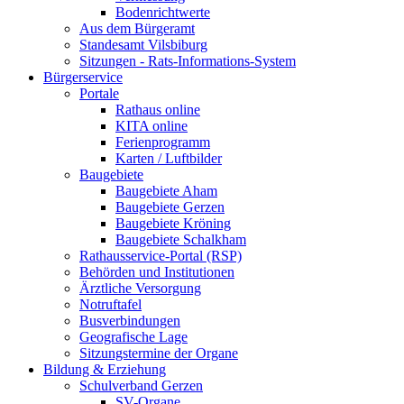
Bodenrichtwerte
Aus dem Bürgeramt
Standesamt Vilsbiburg
Sitzungen - Rats-Informations-System
Bürgerservice
Portale
Rathaus online
KITA online
Ferienprogramm
Karten / Luftbilder
Baugebiete
Baugebiete Aham
Baugebiete Gerzen
Baugebiete Kröning
Baugebiete Schalkham
Rathausservice-Portal (RSP)
Behörden und Institutionen
Ärztliche Versorgung
Notruftafel
Busverbindungen
Geografische Lage
Sitzungstermine der Organe
Bildung & Erziehung
Schulverband Gerzen
SV-Organe