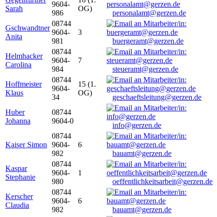
9604-
Sarah
OG)
986
personalamt@gerzen.de
08744
Gschwandtner
9604-
3
Anita
981
buergeramt@gerzen.de
08744
Helmhacker
9604-
7
Carolina
984
steueramt@gerzen.de
08744
Hoffmeister
15 (1.
9604-
Klaus
OG)
34
geschaeftsleitung@gerzen.de
Huber
08744
Johanna
9604-0
info@gerzen.de
08744
Kaiser Simon
9604-
6
982
bauamt@gerzen.de
08744
Kaspar
9604-
1
Stephanie
980
oeffentlichkeitsarbeit@gerzen.de
08744
Kerscher
9604-
6
Claudia
982
bauamt@gerzen.de