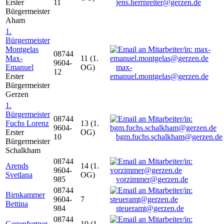
Erster
11
jens.herrnreiter@gerzen.de
Bürgermeister
Aham
1.
Bürgermeister
Montgelas
08744
Max-
11 (1.
9604-
Emanuel
OG)
max-
12
Erster
emanuel.montgelas@gerzen.de
Bürgermeister
Gerzen
1.
Bürgermeister
08744
Fuchs Lorenz
13 (1.
9604-
Erster
OG)
10
bgm.fuchs.schalkham@gerzen.de
Bürgermeister
Schalkham
08744
Arends
14 (1.
9604-
Svetlana
OG)
985
vorzimmer@gerzen.de
08744
Birnkammer
9604-
7
Bettina
984
steueramt@gerzen.de
08744
Gegenfurtner
10 (1.