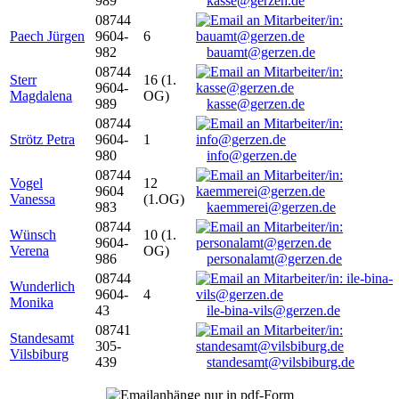
989
kasse@gerzen.de
08744
Paech Jürgen
9604-
6
982
bauamt@gerzen.de
08744
Sterr
16 (1.
9604-
Magdalena
OG)
989
kasse@gerzen.de
08744
Strötz Petra
9604-
1
980
info@gerzen.de
08744
Vogel
12
9604
Vanessa
(1.OG)
983
kaemmerei@gerzen.de
08744
Wünsch
10 (1.
9604-
Verena
OG)
986
personalamt@gerzen.de
08744
Wunderlich
9604-
4
Monika
43
ile-bina-vils@gerzen.de
08741
Standesamt
305-
Vilsbiburg
439
standesamt@vilsbiburg.de