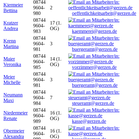
08744
Kiermeier
9604-
2
Bettina
980
oeffentlichkeitsarbeit@gerzen.de
08744
Kratzer
17 (1.
9604-
Andrea
OG)
983
kaemmerei@gerzen.de
08744
Krenn
9604-
3
Martina
981
buergeramt@gerzen.de
08744
Maier
14 (1.
9604-
Veronika
OG)
985
vorzimmer@gerzen.de
08744
Meier
9604-
3
Michelle
981
buergeramt@gerzen.de
08744
Neumann
9604-
7
Maxi
984
steueramt@gerzen.de
08744
Niedermeier
16 (1.
9604-
Renate
OG)
989
kasse@gerzen.de
08744
Obermeier
16 (1.
9604-
Alexandra
OG)