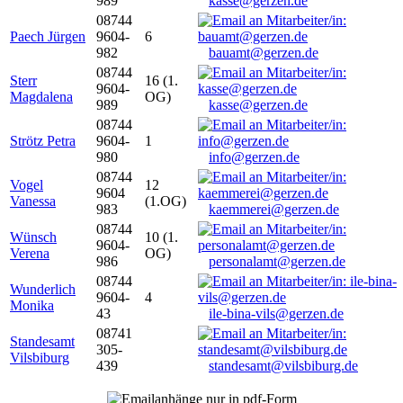
989
kasse@gerzen.de
08744
Paech Jürgen
9604-
6
982
bauamt@gerzen.de
08744
Sterr
16 (1.
9604-
Magdalena
OG)
989
kasse@gerzen.de
08744
Strötz Petra
9604-
1
980
info@gerzen.de
08744
Vogel
12
9604
Vanessa
(1.OG)
983
kaemmerei@gerzen.de
08744
Wünsch
10 (1.
9604-
Verena
OG)
986
personalamt@gerzen.de
08744
Wunderlich
9604-
4
Monika
43
ile-bina-vils@gerzen.de
08741
Standesamt
305-
Vilsbiburg
439
standesamt@vilsbiburg.de