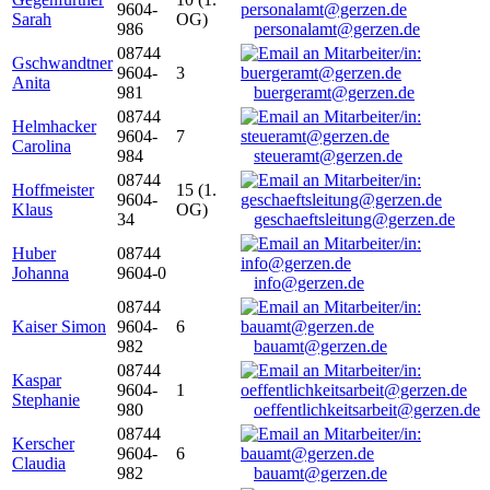
9604-
Sarah
OG)
986
personalamt@gerzen.de
08744
Gschwandtner
9604-
3
Anita
981
buergeramt@gerzen.de
08744
Helmhacker
9604-
7
Carolina
984
steueramt@gerzen.de
08744
Hoffmeister
15 (1.
9604-
Klaus
OG)
34
geschaeftsleitung@gerzen.de
Huber
08744
Johanna
9604-0
info@gerzen.de
08744
Kaiser Simon
9604-
6
982
bauamt@gerzen.de
08744
Kaspar
9604-
1
Stephanie
980
oeffentlichkeitsarbeit@gerzen.de
08744
Kerscher
9604-
6
Claudia
982
bauamt@gerzen.de