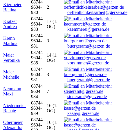
08744
Kiermeier
9604-
2
Bettina
980
oeffentlichkeitsarbeit@gerzen.de
08744
Kratzer
17 (1.
9604-
Andrea
OG)
983
kaemmerei@gerzen.de
08744
Krenn
9604-
3
Martina
981
buergeramt@gerzen.de
08744
Maier
14 (1.
9604-
Veronika
OG)
985
vorzimmer@gerzen.de
08744
Meier
9604-
3
Michelle
981
buergeramt@gerzen.de
08744
Neumann
9604-
7
Maxi
984
steueramt@gerzen.de
08744
Niedermeier
16 (1.
9604-
Renate
OG)
989
kasse@gerzen.de
08744
Obermeier
16 (1.
9604-
Alexandra
OG)