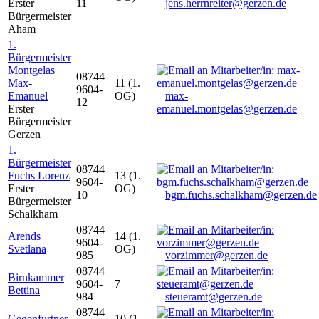
Erster
11
jens.herrnreiter@gerzen.de
Bürgermeister
Aham
1.
Bürgermeister
Montgelas
08744
Max-
11 (1.
9604-
Emanuel
OG)
max-
12
Erster
emanuel.montgelas@gerzen.de
Bürgermeister
Gerzen
1.
Bürgermeister
08744
Fuchs Lorenz
13 (1.
9604-
Erster
OG)
10
bgm.fuchs.schalkham@gerzen.de
Bürgermeister
Schalkham
08744
Arends
14 (1.
9604-
Svetlana
OG)
985
vorzimmer@gerzen.de
08744
Birnkammer
9604-
7
Bettina
984
steueramt@gerzen.de
08744
Gegenfurtner
10 (1.