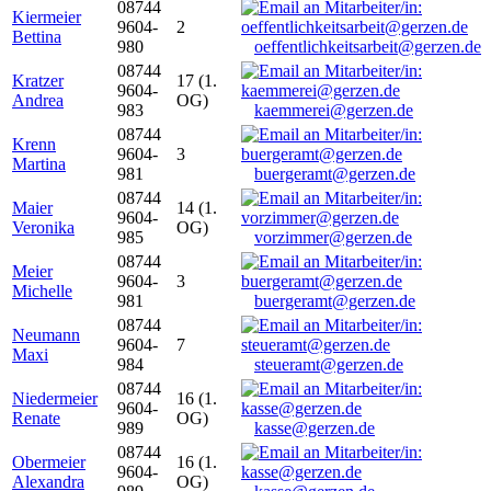
08744
Kiermeier
9604-
2
Bettina
980
oeffentlichkeitsarbeit@gerzen.de
08744
Kratzer
17 (1.
9604-
Andrea
OG)
983
kaemmerei@gerzen.de
08744
Krenn
9604-
3
Martina
981
buergeramt@gerzen.de
08744
Maier
14 (1.
9604-
Veronika
OG)
985
vorzimmer@gerzen.de
08744
Meier
9604-
3
Michelle
981
buergeramt@gerzen.de
08744
Neumann
9604-
7
Maxi
984
steueramt@gerzen.de
08744
Niedermeier
16 (1.
9604-
Renate
OG)
989
kasse@gerzen.de
08744
Obermeier
16 (1.
9604-
Alexandra
OG)