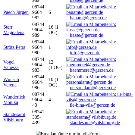
989
kasse@gerzen.de
08744
Paech Jürgen
9604-
6
982
bauamt@gerzen.de
08744
Sterr
16 (1.
9604-
Magdalena
OG)
989
kasse@gerzen.de
08744
Strötz Petra
9604-
1
980
info@gerzen.de
08744
Vogel
12
9604
Vanessa
(1.OG)
983
kaemmerei@gerzen.de
08744
Wünsch
10 (1.
9604-
Verena
OG)
986
personalamt@gerzen.de
08744
Wunderlich
9604-
4
Monika
43
ile-bina-vils@gerzen.de
08741
Standesamt
305-
Vilsbiburg
439
standesamt@vilsbiburg.de