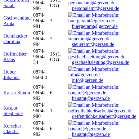
9604-
Sarah
OG)
986
personalamt@gerzen.de
08744
Gschwandtner
9604-
3
Anita
981
buergeramt@gerzen.de
08744
Helmhacker
9604-
7
Carolina
984
steueramt@gerzen.de
08744
Hoffmeister
15 (1.
9604-
Klaus
OG)
34
geschaeftsleitung@gerzen.de
Huber
08744
Johanna
9604-0
info@gerzen.de
08744
Kaiser Simon
9604-
6
982
bauamt@gerzen.de
08744
Kaspar
9604-
1
Stephanie
980
oeffentlichkeitsarbeit@gerzen.de
08744
Kerscher
9604-
6
Claudia
982
bauamt@gerzen.de