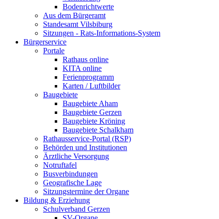
Bodenrichtwerte
Aus dem Bürgeramt
Standesamt Vilsbiburg
Sitzungen - Rats-Informations-System
Bürgerservice
Portale
Rathaus online
KITA online
Ferienprogramm
Karten / Luftbilder
Baugebiete
Baugebiete Aham
Baugebiete Gerzen
Baugebiete Kröning
Baugebiete Schalkham
Rathausservice-Portal (RSP)
Behörden und Institutionen
Ärztliche Versorgung
Notruftafel
Busverbindungen
Geografische Lage
Sitzungstermine der Organe
Bildung & Erziehung
Schulverband Gerzen
SV-Organe