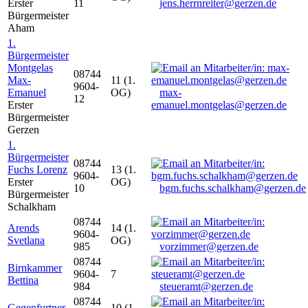
Erster
11
jens.herrnreiter@gerzen.de
Bürgermeister
Aham
1.
Bürgermeister
Montgelas
08744
Max-
11 (1.
9604-
Emanuel
OG)
max-
12
Erster
emanuel.montgelas@gerzen.de
Bürgermeister
Gerzen
1.
Bürgermeister
08744
Fuchs Lorenz
13 (1.
9604-
Erster
OG)
10
bgm.fuchs.schalkham@gerzen.de
Bürgermeister
Schalkham
08744
Arends
14 (1.
9604-
Svetlana
OG)
985
vorzimmer@gerzen.de
08744
Birnkammer
9604-
7
Bettina
984
steueramt@gerzen.de
08744
Gegenfurtner
10 (1.