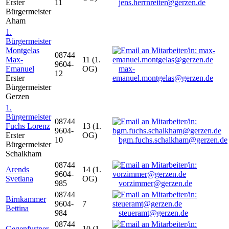
Erster
11
jens.herrnreiter@gerzen.de
Bürgermeister
Aham
1.
Bürgermeister
Montgelas
08744
Max-
11 (1.
9604-
Emanuel
OG)
max-
12
Erster
emanuel.montgelas@gerzen.de
Bürgermeister
Gerzen
1.
Bürgermeister
08744
Fuchs Lorenz
13 (1.
9604-
Erster
OG)
10
bgm.fuchs.schalkham@gerzen.de
Bürgermeister
Schalkham
08744
Arends
14 (1.
9604-
Svetlana
OG)
985
vorzimmer@gerzen.de
08744
Birnkammer
9604-
7
Bettina
984
steueramt@gerzen.de
08744
Gegenfurtner
10 (1.