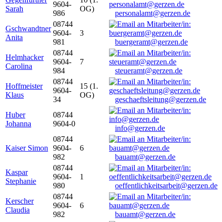
9604-
Sarah
OG)
986
personalamt@gerzen.de
08744
Gschwandtner
9604-
3
Anita
981
buergeramt@gerzen.de
08744
Helmhacker
9604-
7
Carolina
984
steueramt@gerzen.de
08744
Hoffmeister
15 (1.
9604-
Klaus
OG)
34
geschaeftsleitung@gerzen.de
Huber
08744
Johanna
9604-0
info@gerzen.de
08744
Kaiser Simon
9604-
6
982
bauamt@gerzen.de
08744
Kaspar
9604-
1
Stephanie
980
oeffentlichkeitsarbeit@gerzen.de
08744
Kerscher
9604-
6
Claudia
982
bauamt@gerzen.de