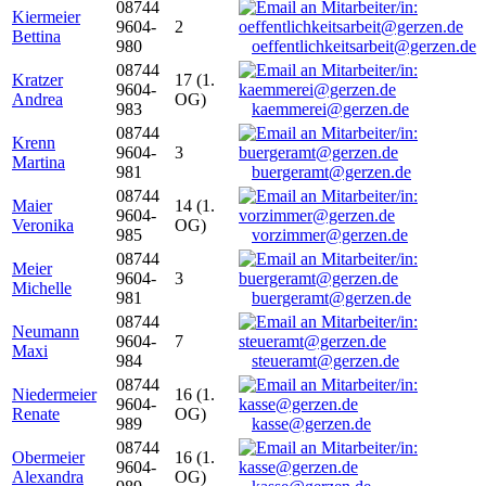
08744
Kiermeier
9604-
2
Bettina
980
oeffentlichkeitsarbeit@gerzen.de
08744
Kratzer
17 (1.
9604-
Andrea
OG)
983
kaemmerei@gerzen.de
08744
Krenn
9604-
3
Martina
981
buergeramt@gerzen.de
08744
Maier
14 (1.
9604-
Veronika
OG)
985
vorzimmer@gerzen.de
08744
Meier
9604-
3
Michelle
981
buergeramt@gerzen.de
08744
Neumann
9604-
7
Maxi
984
steueramt@gerzen.de
08744
Niedermeier
16 (1.
9604-
Renate
OG)
989
kasse@gerzen.de
08744
Obermeier
16 (1.
9604-
Alexandra
OG)