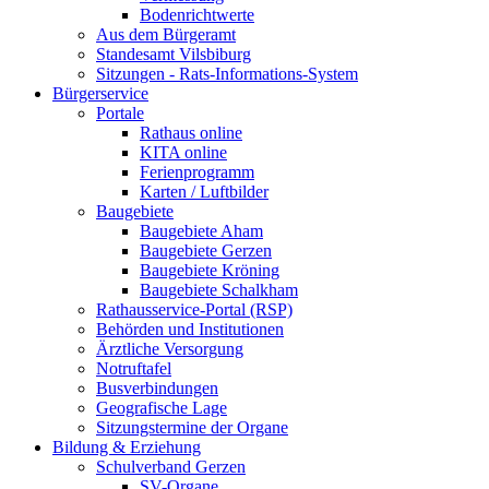
Bodenrichtwerte
Aus dem Bürgeramt
Standesamt Vilsbiburg
Sitzungen - Rats-Informations-System
Bürgerservice
Portale
Rathaus online
KITA online
Ferienprogramm
Karten / Luftbilder
Baugebiete
Baugebiete Aham
Baugebiete Gerzen
Baugebiete Kröning
Baugebiete Schalkham
Rathausservice-Portal (RSP)
Behörden und Institutionen
Ärztliche Versorgung
Notruftafel
Busverbindungen
Geografische Lage
Sitzungstermine der Organe
Bildung & Erziehung
Schulverband Gerzen
SV-Organe