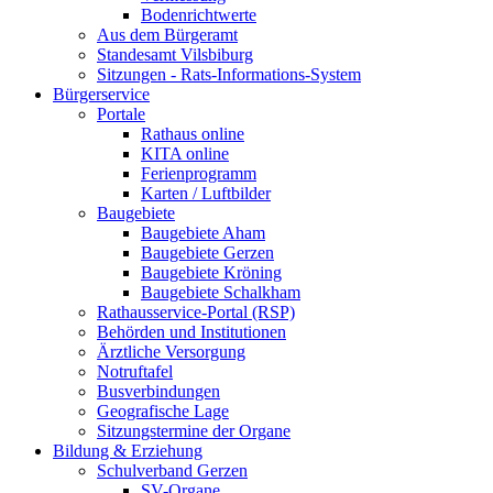
Bodenrichtwerte
Aus dem Bürgeramt
Standesamt Vilsbiburg
Sitzungen - Rats-Informations-System
Bürgerservice
Portale
Rathaus online
KITA online
Ferienprogramm
Karten / Luftbilder
Baugebiete
Baugebiete Aham
Baugebiete Gerzen
Baugebiete Kröning
Baugebiete Schalkham
Rathausservice-Portal (RSP)
Behörden und Institutionen
Ärztliche Versorgung
Notruftafel
Busverbindungen
Geografische Lage
Sitzungstermine der Organe
Bildung & Erziehung
Schulverband Gerzen
SV-Organe