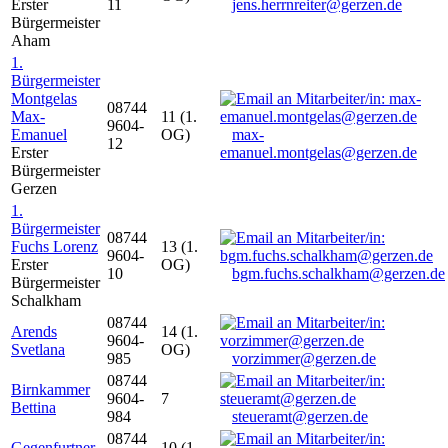
Erster
11
jens.herrnreiter@gerzen.de
Bürgermeister
Aham
1.
Bürgermeister
Montgelas
08744
Max-
11 (1.
9604-
Emanuel
OG)
max-
12
Erster
emanuel.montgelas@gerzen.de
Bürgermeister
Gerzen
1.
Bürgermeister
08744
Fuchs Lorenz
13 (1.
9604-
Erster
OG)
10
bgm.fuchs.schalkham@gerzen.de
Bürgermeister
Schalkham
08744
Arends
14 (1.
9604-
Svetlana
OG)
985
vorzimmer@gerzen.de
08744
Birnkammer
9604-
7
Bettina
984
steueramt@gerzen.de
08744
Gegenfurtner
10 (1.