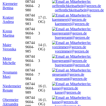
08744
Kiermeier
9604-
2
Bettina
980
oeffentlichkeitsarbeit@gerzen.de
08744
Kratzer
17 (1.
9604-
Andrea
OG)
983
kaemmerei@gerzen.de
08744
Krenn
9604-
3
Martina
981
buergeramt@gerzen.de
08744
Maier
14 (1.
9604-
Veronika
OG)
985
vorzimmer@gerzen.de
08744
Meier
9604-
3
Michelle
981
buergeramt@gerzen.de
08744
Neumann
9604-
7
Maxi
984
steueramt@gerzen.de
08744
Niedermeier
16 (1.
9604-
Renate
OG)
989
kasse@gerzen.de
08744
Obermeier
16 (1.
9604-
Alexandra
OG)