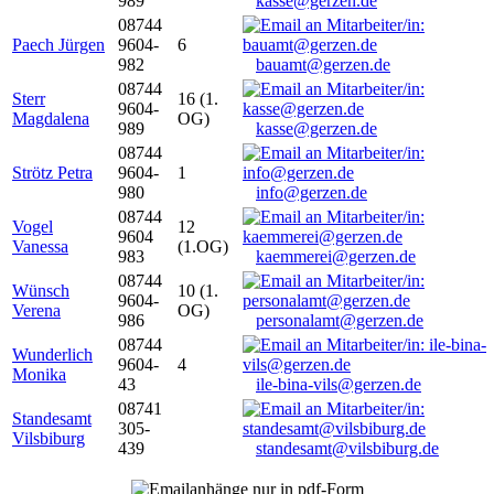
989
kasse@gerzen.de
08744
Paech Jürgen
9604-
6
982
bauamt@gerzen.de
08744
Sterr
16 (1.
9604-
Magdalena
OG)
989
kasse@gerzen.de
08744
Strötz Petra
9604-
1
980
info@gerzen.de
08744
Vogel
12
9604
Vanessa
(1.OG)
983
kaemmerei@gerzen.de
08744
Wünsch
10 (1.
9604-
Verena
OG)
986
personalamt@gerzen.de
08744
Wunderlich
9604-
4
Monika
43
ile-bina-vils@gerzen.de
08741
Standesamt
305-
Vilsbiburg
439
standesamt@vilsbiburg.de