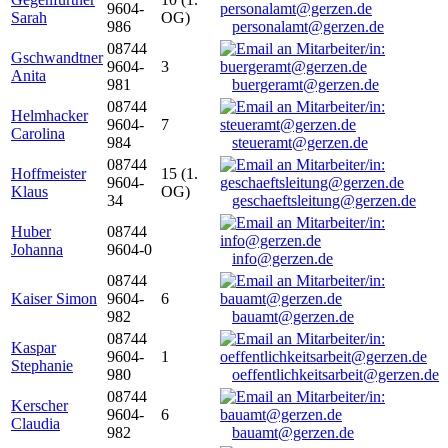
9604-
Sarah
OG)
986
personalamt@gerzen.de
08744
Gschwandtner
9604-
3
Anita
981
buergeramt@gerzen.de
08744
Helmhacker
9604-
7
Carolina
984
steueramt@gerzen.de
08744
Hoffmeister
15 (1.
9604-
Klaus
OG)
34
geschaeftsleitung@gerzen.de
Huber
08744
Johanna
9604-0
info@gerzen.de
08744
Kaiser Simon
9604-
6
982
bauamt@gerzen.de
08744
Kaspar
9604-
1
Stephanie
980
oeffentlichkeitsarbeit@gerzen.de
08744
Kerscher
9604-
6
Claudia
982
bauamt@gerzen.de