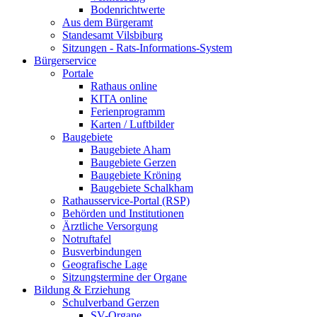
Bodenrichtwerte
Aus dem Bürgeramt
Standesamt Vilsbiburg
Sitzungen - Rats-Informations-System
Bürgerservice
Portale
Rathaus online
KITA online
Ferienprogramm
Karten / Luftbilder
Baugebiete
Baugebiete Aham
Baugebiete Gerzen
Baugebiete Kröning
Baugebiete Schalkham
Rathausservice-Portal (RSP)
Behörden und Institutionen
Ärztliche Versorgung
Notruftafel
Busverbindungen
Geografische Lage
Sitzungstermine der Organe
Bildung & Erziehung
Schulverband Gerzen
SV-Organe