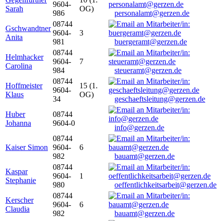
9604-
Sarah
OG)
986
personalamt@gerzen.de
08744
Gschwandtner
9604-
3
Anita
981
buergeramt@gerzen.de
08744
Helmhacker
9604-
7
Carolina
984
steueramt@gerzen.de
08744
Hoffmeister
15 (1.
9604-
Klaus
OG)
34
geschaeftsleitung@gerzen.de
Huber
08744
Johanna
9604-0
info@gerzen.de
08744
Kaiser Simon
9604-
6
982
bauamt@gerzen.de
08744
Kaspar
9604-
1
Stephanie
980
oeffentlichkeitsarbeit@gerzen.de
08744
Kerscher
9604-
6
Claudia
982
bauamt@gerzen.de