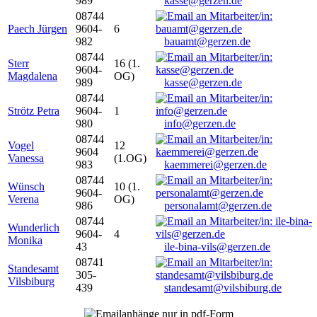
989
kasse@gerzen.de
08744
Paech Jürgen
9604-
6
982
bauamt@gerzen.de
08744
Sterr
16 (1.
9604-
Magdalena
OG)
989
kasse@gerzen.de
08744
Strötz Petra
9604-
1
980
info@gerzen.de
08744
Vogel
12
9604
Vanessa
(1.OG)
983
kaemmerei@gerzen.de
08744
Wünsch
10 (1.
9604-
Verena
OG)
986
personalamt@gerzen.de
08744
Wunderlich
9604-
4
Monika
43
ile-bina-vils@gerzen.de
08741
Standesamt
305-
Vilsbiburg
439
standesamt@vilsbiburg.de