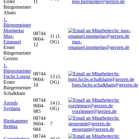
Erster
11
jens.herrnreiter@gerzen.de
Bürgermeister
Aham
1.
Bürgermeister
Montgelas
08744
Max-
11 (1.
9604-
Emanuel
OG)
max-
12
Erster
emanuel.montgelas@gerzen.de
Bürgermeister
Gerzen
1.
Bürgermeister
08744
Fuchs Lorenz
13 (1.
9604-
Erster
OG)
10
bgm.fuchs.schalkham@gerzen.de
Bürgermeister
Schalkham
08744
Arends
14 (1.
9604-
Svetlana
OG)
985
vorzimmer@gerzen.de
08744
Birnkammer
9604-
7
Bettina
984
steueramt@gerzen.de
08744
Gegenfurtner
10 (1.