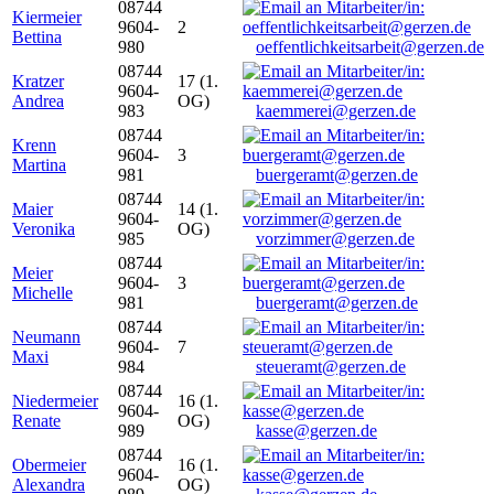
08744
Kiermeier
9604-
2
Bettina
980
oeffentlichkeitsarbeit@gerzen.de
08744
Kratzer
17 (1.
9604-
Andrea
OG)
983
kaemmerei@gerzen.de
08744
Krenn
9604-
3
Martina
981
buergeramt@gerzen.de
08744
Maier
14 (1.
9604-
Veronika
OG)
985
vorzimmer@gerzen.de
08744
Meier
9604-
3
Michelle
981
buergeramt@gerzen.de
08744
Neumann
9604-
7
Maxi
984
steueramt@gerzen.de
08744
Niedermeier
16 (1.
9604-
Renate
OG)
989
kasse@gerzen.de
08744
Obermeier
16 (1.
9604-
Alexandra
OG)