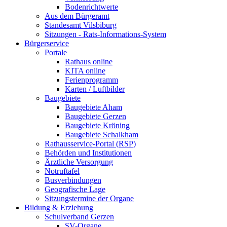
Bodenrichtwerte
Aus dem Bürgeramt
Standesamt Vilsbiburg
Sitzungen - Rats-Informations-System
Bürgerservice
Portale
Rathaus online
KITA online
Ferienprogramm
Karten / Luftbilder
Baugebiete
Baugebiete Aham
Baugebiete Gerzen
Baugebiete Kröning
Baugebiete Schalkham
Rathausservice-Portal (RSP)
Behörden und Institutionen
Ärztliche Versorgung
Notruftafel
Busverbindungen
Geografische Lage
Sitzungstermine der Organe
Bildung & Erziehung
Schulverband Gerzen
SV-Organe