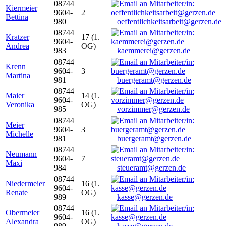
08744
Kiermeier
9604-
2
Bettina
980
oeffentlichkeitsarbeit@gerzen.de
08744
Kratzer
17 (1.
9604-
Andrea
OG)
983
kaemmerei@gerzen.de
08744
Krenn
9604-
3
Martina
981
buergeramt@gerzen.de
08744
Maier
14 (1.
9604-
Veronika
OG)
985
vorzimmer@gerzen.de
08744
Meier
9604-
3
Michelle
981
buergeramt@gerzen.de
08744
Neumann
9604-
7
Maxi
984
steueramt@gerzen.de
08744
Niedermeier
16 (1.
9604-
Renate
OG)
989
kasse@gerzen.de
08744
Obermeier
16 (1.
9604-
Alexandra
OG)