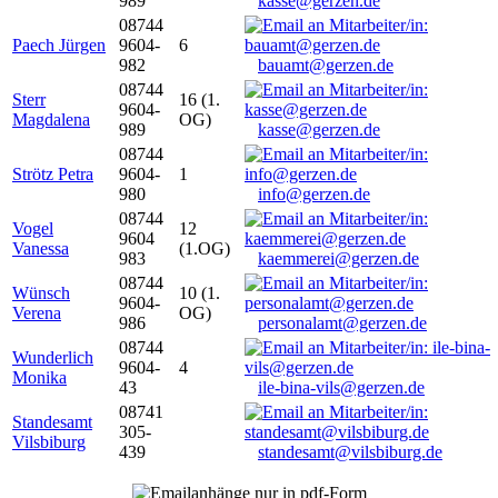
989
kasse@gerzen.de
08744
Paech Jürgen
9604-
6
982
bauamt@gerzen.de
08744
Sterr
16 (1.
9604-
Magdalena
OG)
989
kasse@gerzen.de
08744
Strötz Petra
9604-
1
980
info@gerzen.de
08744
Vogel
12
9604
Vanessa
(1.OG)
983
kaemmerei@gerzen.de
08744
Wünsch
10 (1.
9604-
Verena
OG)
986
personalamt@gerzen.de
08744
Wunderlich
9604-
4
Monika
43
ile-bina-vils@gerzen.de
08741
Standesamt
305-
Vilsbiburg
439
standesamt@vilsbiburg.de