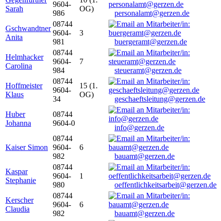
9604-
Sarah
OG)
986
personalamt@gerzen.de
08744
Gschwandtner
9604-
3
Anita
981
buergeramt@gerzen.de
08744
Helmhacker
9604-
7
Carolina
984
steueramt@gerzen.de
08744
Hoffmeister
15 (1.
9604-
Klaus
OG)
34
geschaeftsleitung@gerzen.de
Huber
08744
Johanna
9604-0
info@gerzen.de
08744
Kaiser Simon
9604-
6
982
bauamt@gerzen.de
08744
Kaspar
9604-
1
Stephanie
980
oeffentlichkeitsarbeit@gerzen.de
08744
Kerscher
9604-
6
Claudia
982
bauamt@gerzen.de