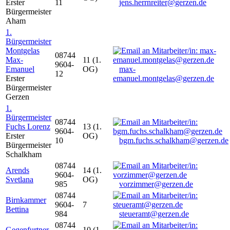
Erster
11
jens.herrnreiter@gerzen.de
Bürgermeister
Aham
1.
Bürgermeister
Montgelas
08744
Max-
11 (1.
9604-
Emanuel
OG)
max-
12
Erster
emanuel.montgelas@gerzen.de
Bürgermeister
Gerzen
1.
Bürgermeister
08744
Fuchs Lorenz
13 (1.
9604-
Erster
OG)
10
bgm.fuchs.schalkham@gerzen.de
Bürgermeister
Schalkham
08744
Arends
14 (1.
9604-
Svetlana
OG)
985
vorzimmer@gerzen.de
08744
Birnkammer
9604-
7
Bettina
984
steueramt@gerzen.de
08744
Gegenfurtner
10 (1.