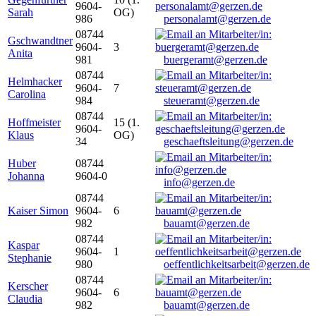
9604-
Sarah
OG)
986
personalamt@gerzen.de
08744
Gschwandtner
9604-
3
Anita
981
buergeramt@gerzen.de
08744
Helmhacker
9604-
7
Carolina
984
steueramt@gerzen.de
08744
Hoffmeister
15 (1.
9604-
Klaus
OG)
34
geschaeftsleitung@gerzen.de
Huber
08744
Johanna
9604-0
info@gerzen.de
08744
Kaiser Simon
9604-
6
982
bauamt@gerzen.de
08744
Kaspar
9604-
1
Stephanie
980
oeffentlichkeitsarbeit@gerzen.de
08744
Kerscher
9604-
6
Claudia
982
bauamt@gerzen.de