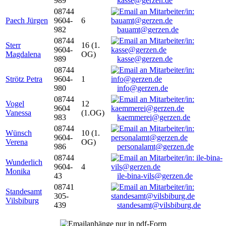
989
kasse@gerzen.de
08744
Paech Jürgen
9604-
6
982
bauamt@gerzen.de
08744
Sterr
16 (1.
9604-
Magdalena
OG)
989
kasse@gerzen.de
08744
Strötz Petra
9604-
1
980
info@gerzen.de
08744
Vogel
12
9604
Vanessa
(1.OG)
983
kaemmerei@gerzen.de
08744
Wünsch
10 (1.
9604-
Verena
OG)
986
personalamt@gerzen.de
08744
Wunderlich
9604-
4
Monika
43
ile-bina-vils@gerzen.de
08741
Standesamt
305-
Vilsbiburg
439
standesamt@vilsbiburg.de