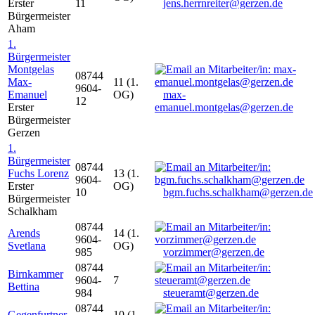
Erster
11
jens.herrnreiter@gerzen.de
Bürgermeister
Aham
1.
Bürgermeister
Montgelas
08744
Max-
11 (1.
9604-
Emanuel
OG)
max-
12
Erster
emanuel.montgelas@gerzen.de
Bürgermeister
Gerzen
1.
Bürgermeister
08744
Fuchs Lorenz
13 (1.
9604-
Erster
OG)
10
bgm.fuchs.schalkham@gerzen.de
Bürgermeister
Schalkham
08744
Arends
14 (1.
9604-
Svetlana
OG)
985
vorzimmer@gerzen.de
08744
Birnkammer
9604-
7
Bettina
984
steueramt@gerzen.de
08744
Gegenfurtner
10 (1.