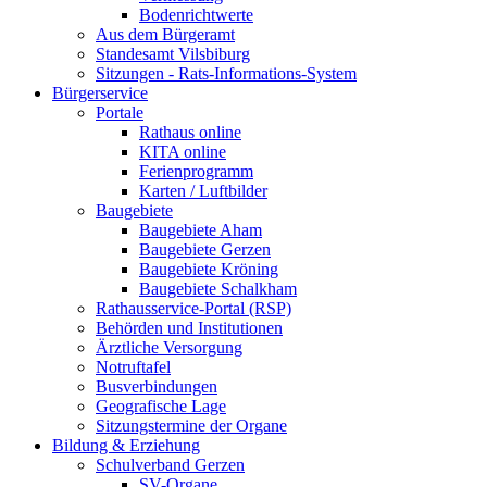
Bodenrichtwerte
Aus dem Bürgeramt
Standesamt Vilsbiburg
Sitzungen - Rats-Informations-System
Bürgerservice
Portale
Rathaus online
KITA online
Ferienprogramm
Karten / Luftbilder
Baugebiete
Baugebiete Aham
Baugebiete Gerzen
Baugebiete Kröning
Baugebiete Schalkham
Rathausservice-Portal (RSP)
Behörden und Institutionen
Ärztliche Versorgung
Notruftafel
Busverbindungen
Geografische Lage
Sitzungstermine der Organe
Bildung & Erziehung
Schulverband Gerzen
SV-Organe