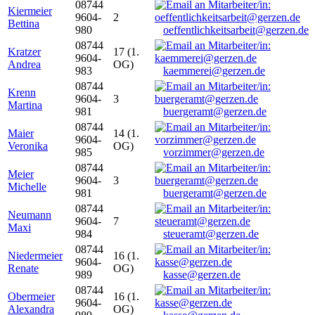
08744
Kiermeier
9604-
2
Bettina
980
oeffentlichkeitsarbeit@gerzen.de
08744
Kratzer
17 (1.
9604-
Andrea
OG)
983
kaemmerei@gerzen.de
08744
Krenn
9604-
3
Martina
981
buergeramt@gerzen.de
08744
Maier
14 (1.
9604-
Veronika
OG)
985
vorzimmer@gerzen.de
08744
Meier
9604-
3
Michelle
981
buergeramt@gerzen.de
08744
Neumann
9604-
7
Maxi
984
steueramt@gerzen.de
08744
Niedermeier
16 (1.
9604-
Renate
OG)
989
kasse@gerzen.de
08744
Obermeier
16 (1.
9604-
Alexandra
OG)