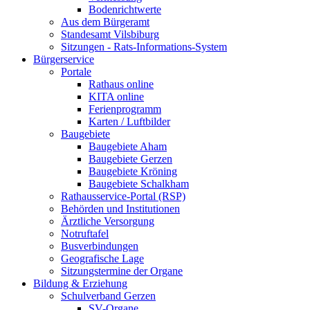
Bodenrichtwerte
Aus dem Bürgeramt
Standesamt Vilsbiburg
Sitzungen - Rats-Informations-System
Bürgerservice
Portale
Rathaus online
KITA online
Ferienprogramm
Karten / Luftbilder
Baugebiete
Baugebiete Aham
Baugebiete Gerzen
Baugebiete Kröning
Baugebiete Schalkham
Rathausservice-Portal (RSP)
Behörden und Institutionen
Ärztliche Versorgung
Notruftafel
Busverbindungen
Geografische Lage
Sitzungstermine der Organe
Bildung & Erziehung
Schulverband Gerzen
SV-Organe