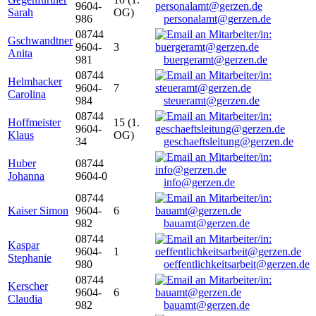
9604-
Sarah
OG)
986
personalamt@gerzen.de
08744
Gschwandtner
9604-
3
Anita
981
buergeramt@gerzen.de
08744
Helmhacker
9604-
7
Carolina
984
steueramt@gerzen.de
08744
Hoffmeister
15 (1.
9604-
Klaus
OG)
34
geschaeftsleitung@gerzen.de
Huber
08744
Johanna
9604-0
info@gerzen.de
08744
Kaiser Simon
9604-
6
982
bauamt@gerzen.de
08744
Kaspar
9604-
1
Stephanie
980
oeffentlichkeitsarbeit@gerzen.de
08744
Kerscher
9604-
6
Claudia
982
bauamt@gerzen.de