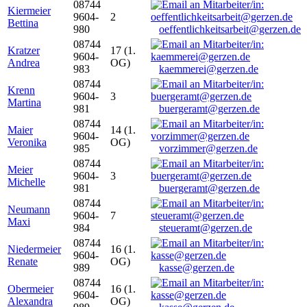
08744
Kiermeier
9604-
2
Bettina
980
oeffentlichkeitsarbeit@gerzen.de
08744
Kratzer
17 (1.
9604-
Andrea
OG)
983
kaemmerei@gerzen.de
08744
Krenn
9604-
3
Martina
981
buergeramt@gerzen.de
08744
Maier
14 (1.
9604-
Veronika
OG)
985
vorzimmer@gerzen.de
08744
Meier
9604-
3
Michelle
981
buergeramt@gerzen.de
08744
Neumann
9604-
7
Maxi
984
steueramt@gerzen.de
08744
Niedermeier
16 (1.
9604-
Renate
OG)
989
kasse@gerzen.de
08744
Obermeier
16 (1.
9604-
Alexandra
OG)