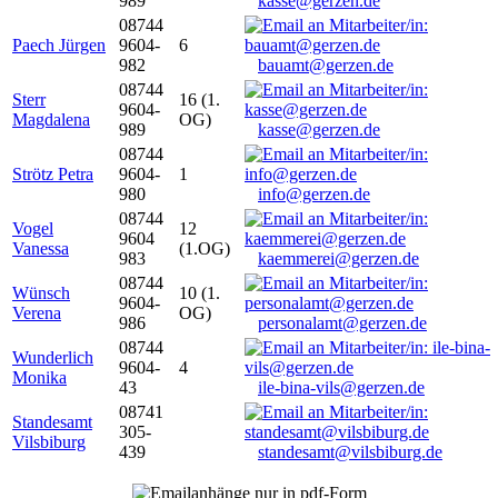
989
kasse@gerzen.de
08744
Paech Jürgen
9604-
6
982
bauamt@gerzen.de
08744
Sterr
16 (1.
9604-
Magdalena
OG)
989
kasse@gerzen.de
08744
Strötz Petra
9604-
1
980
info@gerzen.de
08744
Vogel
12
9604
Vanessa
(1.OG)
983
kaemmerei@gerzen.de
08744
Wünsch
10 (1.
9604-
Verena
OG)
986
personalamt@gerzen.de
08744
Wunderlich
9604-
4
Monika
43
ile-bina-vils@gerzen.de
08741
Standesamt
305-
Vilsbiburg
439
standesamt@vilsbiburg.de