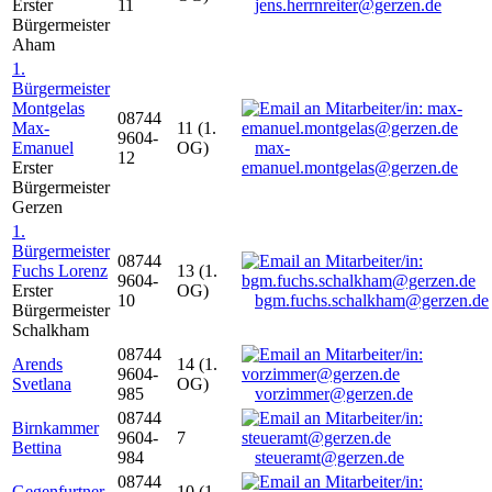
Erster
11
jens.herrnreiter@gerzen.de
Bürgermeister
Aham
1.
Bürgermeister
Montgelas
08744
Max-
11 (1.
9604-
Emanuel
OG)
max-
12
Erster
emanuel.montgelas@gerzen.de
Bürgermeister
Gerzen
1.
Bürgermeister
08744
Fuchs Lorenz
13 (1.
9604-
Erster
OG)
10
bgm.fuchs.schalkham@gerzen.de
Bürgermeister
Schalkham
08744
Arends
14 (1.
9604-
Svetlana
OG)
985
vorzimmer@gerzen.de
08744
Birnkammer
9604-
7
Bettina
984
steueramt@gerzen.de
08744
Gegenfurtner
10 (1.