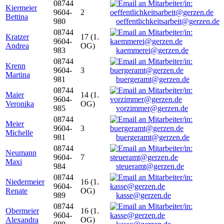
08744
Kiermeier
9604-
2
Bettina
980
oeffentlichkeitsarbeit@gerzen.de
08744
Kratzer
17 (1.
9604-
Andrea
OG)
983
kaemmerei@gerzen.de
08744
Krenn
9604-
3
Martina
981
buergeramt@gerzen.de
08744
Maier
14 (1.
9604-
Veronika
OG)
985
vorzimmer@gerzen.de
08744
Meier
9604-
3
Michelle
981
buergeramt@gerzen.de
08744
Neumann
9604-
7
Maxi
984
steueramt@gerzen.de
08744
Niedermeier
16 (1.
9604-
Renate
OG)
989
kasse@gerzen.de
08744
Obermeier
16 (1.
9604-
Alexandra
OG)