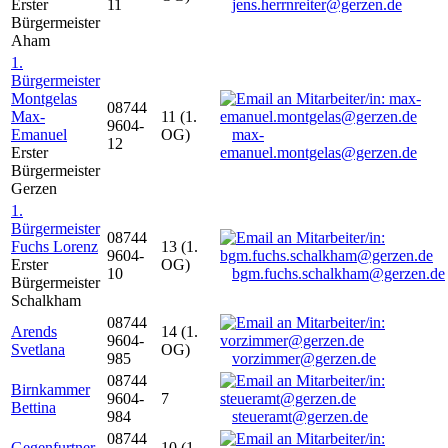
Erster
11
jens.herrnreiter@gerzen.de
Bürgermeister
Aham
1.
Bürgermeister
Montgelas
08744
Max-
11 (1.
9604-
Emanuel
OG)
max-
12
Erster
emanuel.montgelas@gerzen.de
Bürgermeister
Gerzen
1.
Bürgermeister
08744
Fuchs Lorenz
13 (1.
9604-
Erster
OG)
10
bgm.fuchs.schalkham@gerzen.de
Bürgermeister
Schalkham
08744
Arends
14 (1.
9604-
Svetlana
OG)
985
vorzimmer@gerzen.de
08744
Birnkammer
9604-
7
Bettina
984
steueramt@gerzen.de
08744
Gegenfurtner
10 (1.