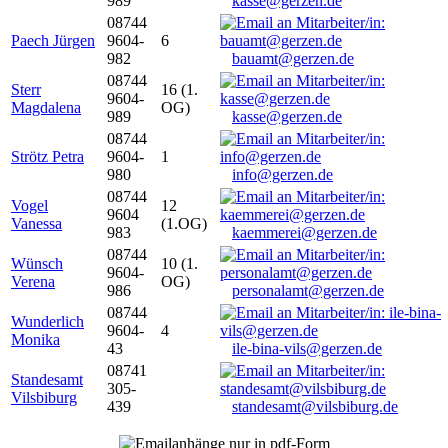
989
kasse@gerzen.de
08744
Paech Jürgen
9604-
6
982
bauamt@gerzen.de
08744
Sterr
16 (1.
9604-
Magdalena
OG)
989
kasse@gerzen.de
08744
Strötz Petra
9604-
1
980
info@gerzen.de
08744
Vogel
12
9604
Vanessa
(1.OG)
983
kaemmerei@gerzen.de
08744
Wünsch
10 (1.
9604-
Verena
OG)
986
personalamt@gerzen.de
08744
Wunderlich
9604-
4
Monika
43
ile-bina-vils@gerzen.de
08741
Standesamt
305-
Vilsbiburg
439
standesamt@vilsbiburg.de