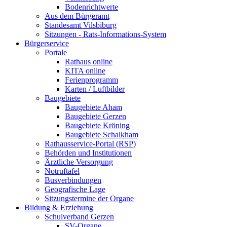
Bodenrichtwerte
Aus dem Bürgeramt
Standesamt Vilsbiburg
Sitzungen - Rats-Informations-System
Bürgerservice
Portale
Rathaus online
KITA online
Ferienprogramm
Karten / Luftbilder
Baugebiete
Baugebiete Aham
Baugebiete Gerzen
Baugebiete Kröning
Baugebiete Schalkham
Rathausservice-Portal (RSP)
Behörden und Institutionen
Ärztliche Versorgung
Notruftafel
Busverbindungen
Geografische Lage
Sitzungstermine der Organe
Bildung & Erziehung
Schulverband Gerzen
SV-Organe