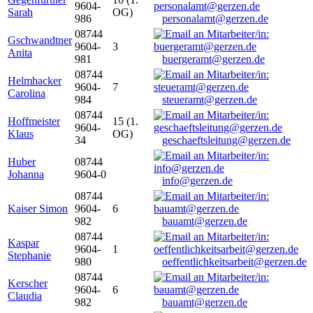
9604-
Sarah
OG)
986
personalamt@gerzen.de
08744
Gschwandtner
9604-
3
Anita
981
buergeramt@gerzen.de
08744
Helmhacker
9604-
7
Carolina
984
steueramt@gerzen.de
08744
Hoffmeister
15 (1.
9604-
Klaus
OG)
34
geschaeftsleitung@gerzen.de
Huber
08744
Johanna
9604-0
info@gerzen.de
08744
Kaiser Simon
9604-
6
982
bauamt@gerzen.de
08744
Kaspar
9604-
1
Stephanie
980
oeffentlichkeitsarbeit@gerzen.de
08744
Kerscher
9604-
6
Claudia
982
bauamt@gerzen.de