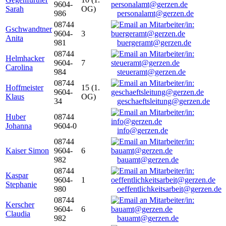
9604-
Sarah
OG)
986
personalamt@gerzen.de
08744
Gschwandtner
9604-
3
Anita
981
buergeramt@gerzen.de
08744
Helmhacker
9604-
7
Carolina
984
steueramt@gerzen.de
08744
Hoffmeister
15 (1.
9604-
Klaus
OG)
34
geschaeftsleitung@gerzen.de
Huber
08744
Johanna
9604-0
info@gerzen.de
08744
Kaiser Simon
9604-
6
982
bauamt@gerzen.de
08744
Kaspar
9604-
1
Stephanie
980
oeffentlichkeitsarbeit@gerzen.de
08744
Kerscher
9604-
6
Claudia
982
bauamt@gerzen.de