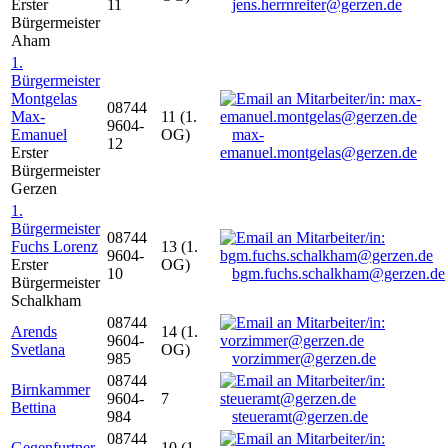
Erster
11
jens.herrnreiter@gerzen.de
Bürgermeister
Aham
1.
Bürgermeister
Montgelas
08744
Max-
11 (1.
9604-
Emanuel
OG)
max-
12
Erster
emanuel.montgelas@gerzen.de
Bürgermeister
Gerzen
1.
Bürgermeister
08744
Fuchs Lorenz
13 (1.
9604-
Erster
OG)
10
bgm.fuchs.schalkham@gerzen.de
Bürgermeister
Schalkham
08744
Arends
14 (1.
9604-
Svetlana
OG)
985
vorzimmer@gerzen.de
08744
Birnkammer
9604-
7
Bettina
984
steueramt@gerzen.de
08744
Gegenfurtner
10 (1.