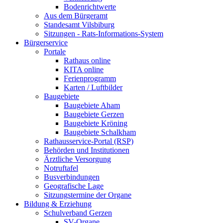
Bodenrichtwerte
Aus dem Bürgeramt
Standesamt Vilsbiburg
Sitzungen - Rats-Informations-System
Bürgerservice
Portale
Rathaus online
KITA online
Ferienprogramm
Karten / Luftbilder
Baugebiete
Baugebiete Aham
Baugebiete Gerzen
Baugebiete Kröning
Baugebiete Schalkham
Rathausservice-Portal (RSP)
Behörden und Institutionen
Ärztliche Versorgung
Notruftafel
Busverbindungen
Geografische Lage
Sitzungstermine der Organe
Bildung & Erziehung
Schulverband Gerzen
SV-Organe