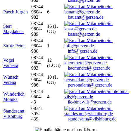
989
kasse@gerzen.de
08744
Paech Jürgen
9604-
6
982
bauamt@gerzen.de
08744
Sterr
16 (1.
9604-
Magdalena
OG)
989
kasse@gerzen.de
08744
Strötz Petra
9604-
1
980
info@gerzen.de
08744
Vogel
12
9604
Vanessa
(1.OG)
983
kaemmerei@gerzen.de
08744
Wünsch
10 (1.
9604-
Verena
OG)
986
personalamt@gerzen.de
08744
Wunderlich
9604-
4
Monika
43
ile-bina-vils@gerzen.de
08741
Standesamt
305-
Vilsbiburg
439
standesamt@vilsbiburg.de