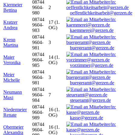
08744
Kiermeier
9604-
2
Bettina
980
oeffentlichkeitsarbeit@gerzen.de
08744
Kratzer
17 (1.
9604-
Andrea
OG)
983
kaemmerei@gerzen.de
08744
Krenn
9604-
3
Martina
981
buergeramt@gerzen.de
08744
Maier
14 (1.
9604-
Veronika
OG)
985
vorzimmer@gerzen.de
08744
Meier
9604-
3
Michelle
981
buergeramt@gerzen.de
08744
Neumann
9604-
7
Maxi
984
steueramt@gerzen.de
08744
Niedermeier
16 (1.
9604-
Renate
OG)
989
kasse@gerzen.de
08744
Obermeier
16 (1.
9604-
Alexandra
OG)