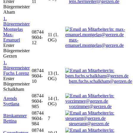
Erster
11
jens.herrnreiter@gerzen.de
Bürgermeister
Aham
1.
Bürgermeister
Montgelas
08744
Max-
11 (1.
9604-
Emanuel
OG)
max-
12
Erster
emanuel.montgelas@gerzen.de
Bürgermeister
Gerzen
1.
Bürgermeister
08744
Fuchs Lorenz
13 (1.
9604-
Erster
OG)
10
bgm.fuchs.schalkham@gerzen.de
Bürgermeister
Schalkham
08744
Arends
14 (1.
9604-
Svetlana
OG)
985
vorzimmer@gerzen.de
08744
Birnkammer
9604-
7
Bettina
984
steueramt@gerzen.de
08744
Gegenfurtner
10 (1.