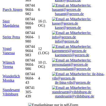
989
kasse@gerzen.de
08744
Paech Jürgen
9604-
6
982
bauamt@gerzen.de
08744
Sterr
16 (1.
9604-
Magdalena
OG)
989
kasse@gerzen.de
08744
Strötz Petra
9604-
1
980
info@gerzen.de
08744
Vogel
12
9604
Vanessa
(1.OG)
983
kaemmerei@gerzen.de
08744
Wünsch
10 (1.
9604-
Verena
OG)
986
personalamt@gerzen.de
08744
Wunderlich
9604-
4
Monika
43
ile-bina-vils@gerzen.de
08741
Standesamt
305-
Vilsbiburg
439
standesamt@vilsbiburg.de