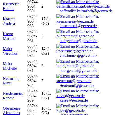
08744
Kiermeier
9604-
2
Bettina
980
oeffentlichkeitsarbeit@gerzen.de
08744
Kratzer
17 (1.
9604-
Andrea
OG)
983
kaemmerei@gerzen.de
08744
Krenn
9604-
3
Martina
981
buergeramt@gerzen.de
08744
Maier
14 (1.
9604-
Veronika
OG)
985
vorzimmer@gerzen.de
08744
Meier
9604-
3
Michelle
981
buergeramt@gerzen.de
08744
Neumann
9604-
7
Maxi
984
steueramt@gerzen.de
08744
Niedermeier
16 (1.
9604-
Renate
OG)
989
kasse@gerzen.de
08744
Obermeier
16 (1.
9604-
Alexandra
OG)