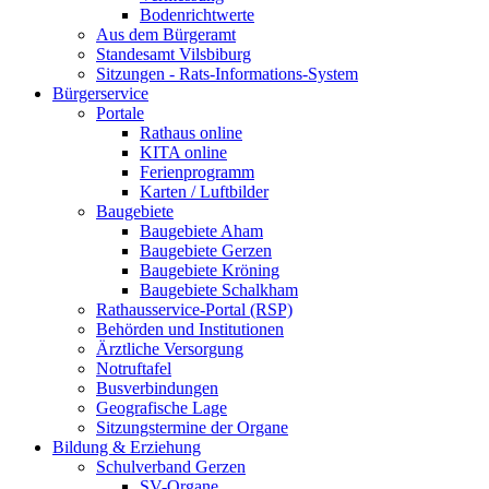
Bodenrichtwerte
Aus dem Bürgeramt
Standesamt Vilsbiburg
Sitzungen - Rats-Informations-System
Bürgerservice
Portale
Rathaus online
KITA online
Ferienprogramm
Karten / Luftbilder
Baugebiete
Baugebiete Aham
Baugebiete Gerzen
Baugebiete Kröning
Baugebiete Schalkham
Rathausservice-Portal (RSP)
Behörden und Institutionen
Ärztliche Versorgung
Notruftafel
Busverbindungen
Geografische Lage
Sitzungstermine der Organe
Bildung & Erziehung
Schulverband Gerzen
SV-Organe