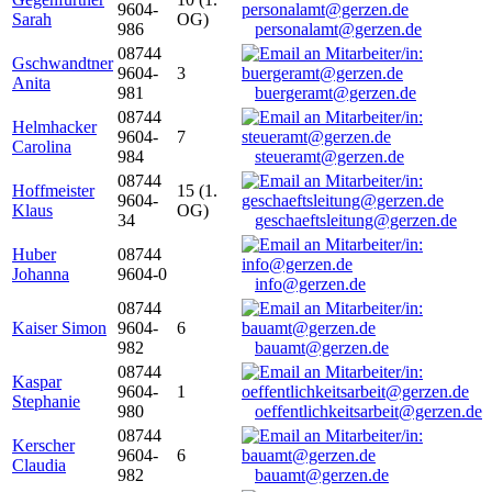
9604-
Sarah
OG)
986
personalamt@gerzen.de
08744
Gschwandtner
9604-
3
Anita
981
buergeramt@gerzen.de
08744
Helmhacker
9604-
7
Carolina
984
steueramt@gerzen.de
08744
Hoffmeister
15 (1.
9604-
Klaus
OG)
34
geschaeftsleitung@gerzen.de
Huber
08744
Johanna
9604-0
info@gerzen.de
08744
Kaiser Simon
9604-
6
982
bauamt@gerzen.de
08744
Kaspar
9604-
1
Stephanie
980
oeffentlichkeitsarbeit@gerzen.de
08744
Kerscher
9604-
6
Claudia
982
bauamt@gerzen.de