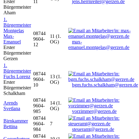
Erster
11
jens.herrnreiter@gerzen.de
Bürgermeister
Aham
1.
Bürgermeister
Montgelas
08744
Max-
11 (1.
9604-
Emanuel
OG)
max-
12
Erster
emanuel.montgelas@gerzen.de
Bürgermeister
Gerzen
1.
Bürgermeister
08744
Fuchs Lorenz
13 (1.
9604-
Erster
OG)
10
bgm.fuchs.schalkham@gerzen.de
Bürgermeister
Schalkham
08744
Arends
14 (1.
9604-
Svetlana
OG)
985
vorzimmer@gerzen.de
08744
Birnkammer
9604-
7
Bettina
984
steueramt@gerzen.de
08744
Gegenfurtner
10 (1.