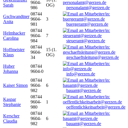
9604-
Sarah
OG)
986
personalamt@gerzen.de
08744
Gschwandtner
9604-
3
Anita
981
buergeramt@gerzen.de
08744
Helmhacker
9604-
7
Carolina
984
steueramt@gerzen.de
08744
Hoffmeister
15 (1.
9604-
Klaus
OG)
34
geschaeftsleitung@gerzen.de
Huber
08744
Johanna
9604-0
info@gerzen.de
08744
Kaiser Simon
9604-
6
982
bauamt@gerzen.de
08744
Kaspar
9604-
1
Stephanie
980
oeffentlichkeitsarbeit@gerzen.de
08744
Kerscher
9604-
6
Claudia
982
bauamt@gerzen.de