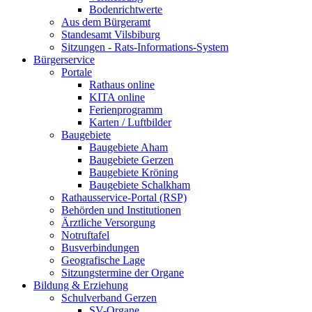
Bodenrichtwerte
Aus dem Bürgeramt
Standesamt Vilsbiburg
Sitzungen - Rats-Informations-System
Bürgerservice
Portale
Rathaus online
KITA online
Ferienprogramm
Karten / Luftbilder
Baugebiete
Baugebiete Aham
Baugebiete Gerzen
Baugebiete Kröning
Baugebiete Schalkham
Rathausservice-Portal (RSP)
Behörden und Institutionen
Ärztliche Versorgung
Notruftafel
Busverbindungen
Geografische Lage
Sitzungstermine der Organe
Bildung & Erziehung
Schulverband Gerzen
SV-Organe