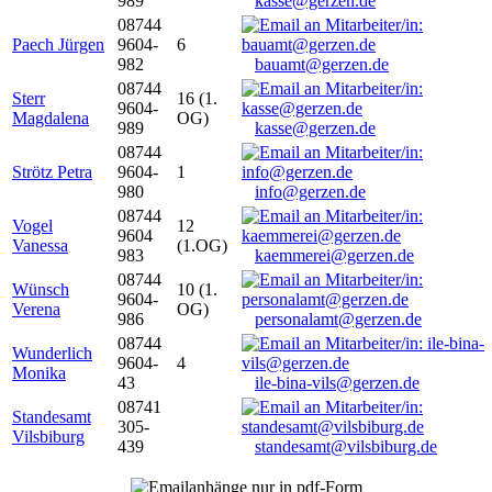
989
kasse@gerzen.de
08744
Paech Jürgen
9604-
6
982
bauamt@gerzen.de
08744
Sterr
16 (1.
9604-
Magdalena
OG)
989
kasse@gerzen.de
08744
Strötz Petra
9604-
1
980
info@gerzen.de
08744
Vogel
12
9604
Vanessa
(1.OG)
983
kaemmerei@gerzen.de
08744
Wünsch
10 (1.
9604-
Verena
OG)
986
personalamt@gerzen.de
08744
Wunderlich
9604-
4
Monika
43
ile-bina-vils@gerzen.de
08741
Standesamt
305-
Vilsbiburg
439
standesamt@vilsbiburg.de