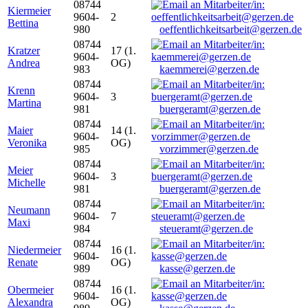
08744
Kiermeier
9604-
2
Bettina
980
oeffentlichkeitsarbeit@gerzen.de
08744
Kratzer
17 (1.
9604-
Andrea
OG)
983
kaemmerei@gerzen.de
08744
Krenn
9604-
3
Martina
981
buergeramt@gerzen.de
08744
Maier
14 (1.
9604-
Veronika
OG)
985
vorzimmer@gerzen.de
08744
Meier
9604-
3
Michelle
981
buergeramt@gerzen.de
08744
Neumann
9604-
7
Maxi
984
steueramt@gerzen.de
08744
Niedermeier
16 (1.
9604-
Renate
OG)
989
kasse@gerzen.de
08744
Obermeier
16 (1.
9604-
Alexandra
OG)