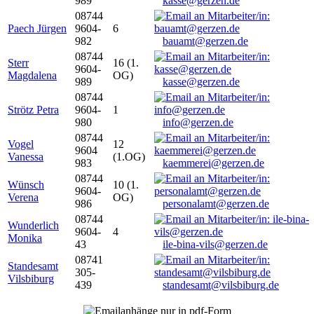
989
kasse@gerzen.de
08744
Paech Jürgen
9604-
6
982
bauamt@gerzen.de
08744
Sterr
16 (1.
9604-
Magdalena
OG)
989
kasse@gerzen.de
08744
Strötz Petra
9604-
1
980
info@gerzen.de
08744
Vogel
12
9604
Vanessa
(1.OG)
983
kaemmerei@gerzen.de
08744
Wünsch
10 (1.
9604-
Verena
OG)
986
personalamt@gerzen.de
08744
Wunderlich
9604-
4
Monika
43
ile-bina-vils@gerzen.de
08741
Standesamt
305-
Vilsbiburg
439
standesamt@vilsbiburg.de