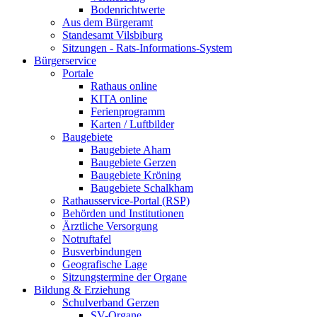
Bodenrichtwerte
Aus dem Bürgeramt
Standesamt Vilsbiburg
Sitzungen - Rats-Informations-System
Bürgerservice
Portale
Rathaus online
KITA online
Ferienprogramm
Karten / Luftbilder
Baugebiete
Baugebiete Aham
Baugebiete Gerzen
Baugebiete Kröning
Baugebiete Schalkham
Rathausservice-Portal (RSP)
Behörden und Institutionen
Ärztliche Versorgung
Notruftafel
Busverbindungen
Geografische Lage
Sitzungstermine der Organe
Bildung & Erziehung
Schulverband Gerzen
SV-Organe