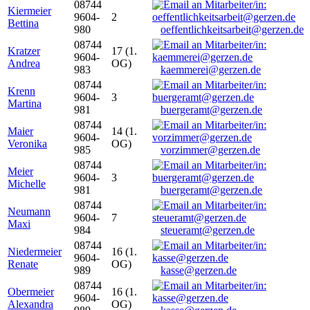
08744
Kiermeier
9604-
2
Bettina
980
oeffentlichkeitsarbeit@gerzen.de
08744
Kratzer
17 (1.
9604-
Andrea
OG)
983
kaemmerei@gerzen.de
08744
Krenn
9604-
3
Martina
981
buergeramt@gerzen.de
08744
Maier
14 (1.
9604-
Veronika
OG)
985
vorzimmer@gerzen.de
08744
Meier
9604-
3
Michelle
981
buergeramt@gerzen.de
08744
Neumann
9604-
7
Maxi
984
steueramt@gerzen.de
08744
Niedermeier
16 (1.
9604-
Renate
OG)
989
kasse@gerzen.de
08744
Obermeier
16 (1.
9604-
Alexandra
OG)