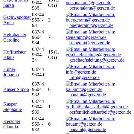
9604-
Sarah
OG)
986
personalamt@gerzen.de
08744
Gschwandtner
9604-
3
Anita
981
buergeramt@gerzen.de
08744
Helmhacker
9604-
7
Carolina
984
steueramt@gerzen.de
08744
Hoffmeister
15 (1.
9604-
Klaus
OG)
34
geschaeftsleitung@gerzen.de
Huber
08744
Johanna
9604-0
info@gerzen.de
08744
Kaiser Simon
9604-
6
982
bauamt@gerzen.de
08744
Kaspar
9604-
1
Stephanie
980
oeffentlichkeitsarbeit@gerzen.de
08744
Kerscher
9604-
6
Claudia
982
bauamt@gerzen.de