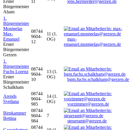
Erster
11
jens.herrnreiter@gerzen.de
Bürgermeister
Aham
1.
Bürgermeister
Montgelas
08744
Max-
11 (1.
9604-
Emanuel
OG)
max-
12
Erster
emanuel.montgelas@gerzen.de
Bürgermeister
Gerzen
1.
Bürgermeister
08744
Fuchs Lorenz
13 (1.
9604-
Erster
OG)
10
bgm.fuchs.schalkham@gerzen.de
Bürgermeister
Schalkham
08744
Arends
14 (1.
9604-
Svetlana
OG)
985
vorzimmer@gerzen.de
08744
Birnkammer
9604-
7
Bettina
984
steueramt@gerzen.de
08744
Gegenfurtner
10 (1.