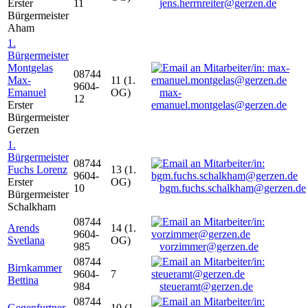
Erster
11
jens.herrnreiter@gerzen.de
Bürgermeister
Aham
1.
Bürgermeister
Montgelas
08744
Max-
11 (1.
9604-
Emanuel
OG)
max-
12
Erster
emanuel.montgelas@gerzen.de
Bürgermeister
Gerzen
1.
Bürgermeister
08744
Fuchs Lorenz
13 (1.
9604-
Erster
OG)
10
bgm.fuchs.schalkham@gerzen.de
Bürgermeister
Schalkham
08744
Arends
14 (1.
9604-
Svetlana
OG)
985
vorzimmer@gerzen.de
08744
Birnkammer
9604-
7
Bettina
984
steueramt@gerzen.de
08744
Gegenfurtner
10 (1.