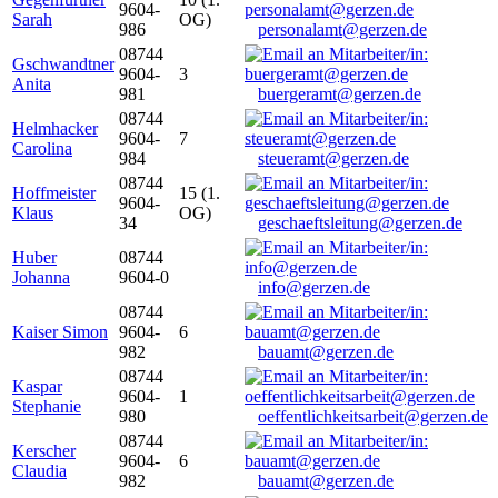
9604-
Sarah
OG)
986
personalamt@gerzen.de
08744
Gschwandtner
9604-
3
Anita
981
buergeramt@gerzen.de
08744
Helmhacker
9604-
7
Carolina
984
steueramt@gerzen.de
08744
Hoffmeister
15 (1.
9604-
Klaus
OG)
34
geschaeftsleitung@gerzen.de
Huber
08744
Johanna
9604-0
info@gerzen.de
08744
Kaiser Simon
9604-
6
982
bauamt@gerzen.de
08744
Kaspar
9604-
1
Stephanie
980
oeffentlichkeitsarbeit@gerzen.de
08744
Kerscher
9604-
6
Claudia
982
bauamt@gerzen.de