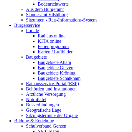
Bodenrichtwerte
Aus dem Bürgeramt
Standesamt Vilsbiburg
Sitzungen - Rats-Informations-System
Bürgerservice
Portale
Rathaus online
KITA online
Ferienprogramm
Karten / Luftbilder
Baugebiete
Baugebiete Aham
Baugebiete Gerzen
Baugebiete Kröning
Baugebiete Schalkham
Rathausservice-Portal (RSP)
Behörden und Institutionen
Ärztliche Versorgung
Notruftafel
Busverbindungen
Geografische Lage
Sitzungstermine der Organe
Bildung & Erziehung
Schulverband Gerzen
SV-Organe