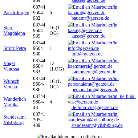
989
kasse@gerzen.de
08744
Paech Jürgen
9604-
6
982
bauamt@gerzen.de
08744
Sterr
16 (1.
9604-
Magdalena
OG)
989
kasse@gerzen.de
08744
Strötz Petra
9604-
1
980
info@gerzen.de
08744
Vogel
12
9604
Vanessa
(1.OG)
983
kaemmerei@gerzen.de
08744
Wünsch
10 (1.
9604-
Verena
OG)
986
personalamt@gerzen.de
08744
Wunderlich
9604-
4
Monika
43
ile-bina-vils@gerzen.de
08741
Standesamt
305-
Vilsbiburg
439
standesamt@vilsbiburg.de