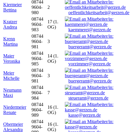
08744
Kiermeier
9604-
2
Bettina
980
oeffentlichkeitsarbeit@gerzen.de
08744
Kratzer
17 (1.
9604-
Andrea
OG)
983
kaemmerei@gerzen.de
08744
Krenn
9604-
3
Martina
981
buergeramt@gerzen.de
08744
Maier
14 (1.
9604-
Veronika
OG)
985
vorzimmer@gerzen.de
08744
Meier
9604-
3
Michelle
981
buergeramt@gerzen.de
08744
Neumann
9604-
7
Maxi
984
steueramt@gerzen.de
08744
Niedermeier
16 (1.
9604-
Renate
OG)
989
kasse@gerzen.de
08744
Obermeier
16 (1.
9604-
Alexandra
OG)